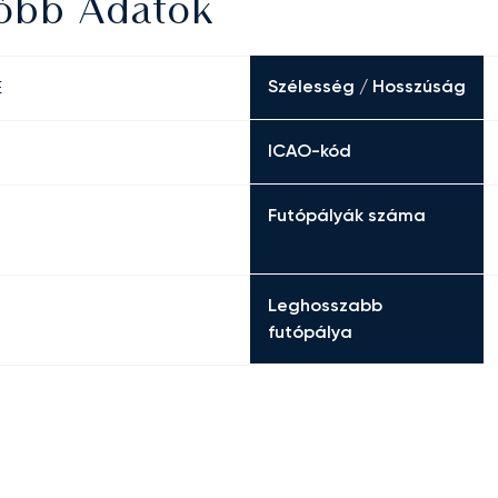
Főbb Adatok
Szélesség / Hosszúság
E
ICAO-kód
Futópályák száma
Leghosszabb
futópálya