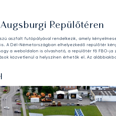
 Augsburgi Repülőtéren
szú aszfalt futópályával rendelkezik, amely kényelme
is. A Dél-Németországban elhelyezkedő repülőtér kénye
 a weboldalon is olvasható, a repülőtér fő FBO-ja zö
sok közvetlenül a helyszínen érhetők el. Az alábbiakba
H