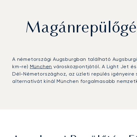
Magánrepülőgép
A németországi Augsburgban található Augsburgi R
km-re)
München
városközpontjától. A Light Jet és
Dél-Németországhoz, az üzleti repülés igényeire
alternatívát kínál München forgalmasabb nemzetk