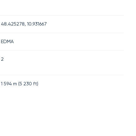
48.425278, 10.931667
EDMA
2
1 594
m (
5 230
ft)