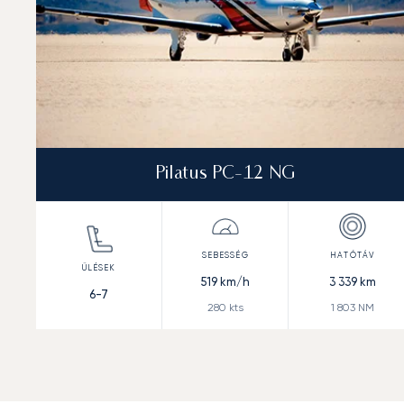
Pilatus PC-12 NG
519
km/h
3 339
km
6-7
280
kts
1 803
NM