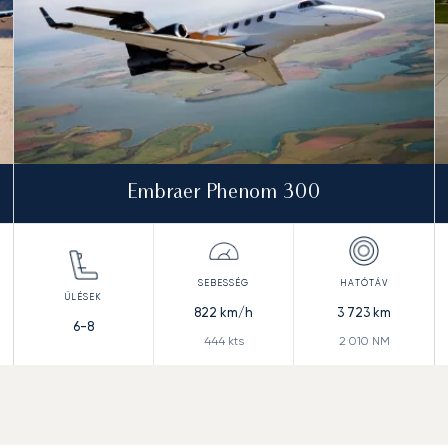
Embraer Phenom 300
822
km/h
3 723
km
6-8
444
kts
2 010
NM