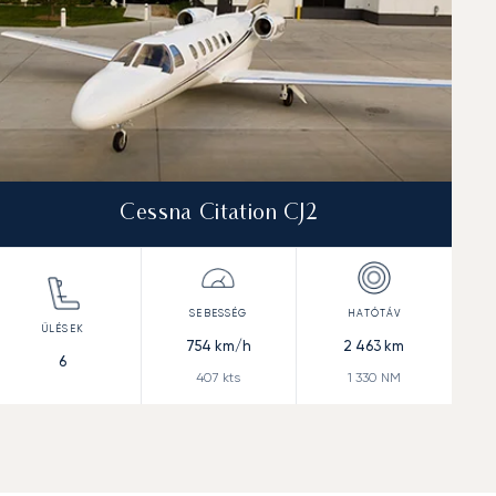
Cessna Citation CJ2
754
km/h
2 463
km
6
407
kts
1 330
NM