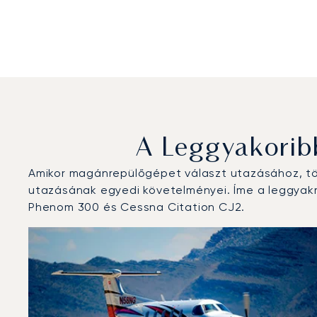
A Leggyakorib
Amikor magánrepülőgépet választ utazásához, töb
utazásának egyedi követelményei. Íme a leggyakra
Phenom 300 és Cessna Citation CJ2.
Augsburgi Repülőtér : A 3 legtöbbet repült repülőgép-
Repülőgép fotója
Repülőgép-típus
Ülőhelyek
Sebesség (km/h)
Sebesség (csomó)
Hatótávolság (
Hatótávolság (NM)