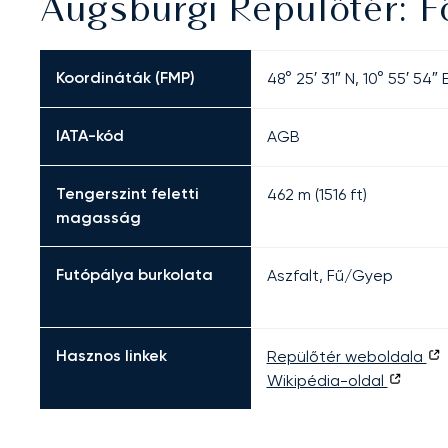
Augsburgi Repülőtér: 
Koordináták (FMP)
48° 25′ 31″ N, 10° 55′ 54″ 
IATA-kód
AGB
Tengerszint feletti
462 m (1516 ft)
magasság
Futópálya burkolata
Aszfalt, Fű/Gyep
Hasznos linkek
Repülőtér weboldala
Wikipédia-oldal