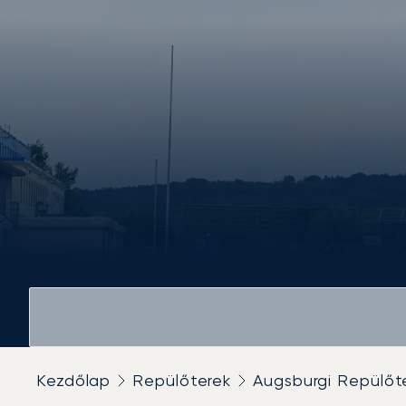
Kezdőlap
Repülőterek
Augsburgi Repülőt