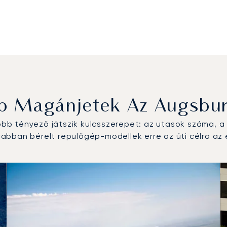
b Magánjetek Az Augsbur
b tényező játszik kulcsszerepet: az utasok száma, a r
bban bérelt repülőgép-modellek erre az úti célra az 
típus a repülési forgalom száma alapján 2025-ben
km)