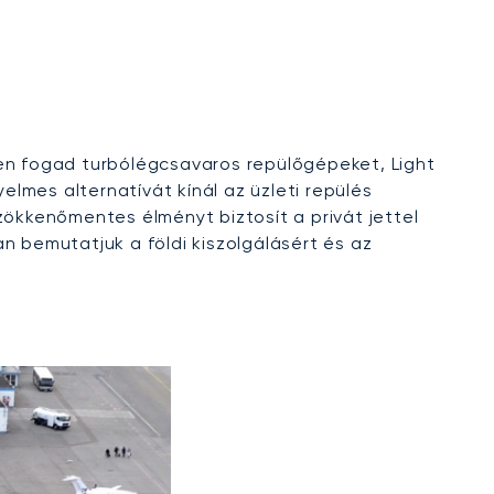
sen fogad turbólégcsavaros repülőgépeket, Light
lmes alternatívát kínál az üzleti repülés
kkenőmentes élményt biztosít a privát jettel
n bemutatjuk a földi kiszolgálásért és az