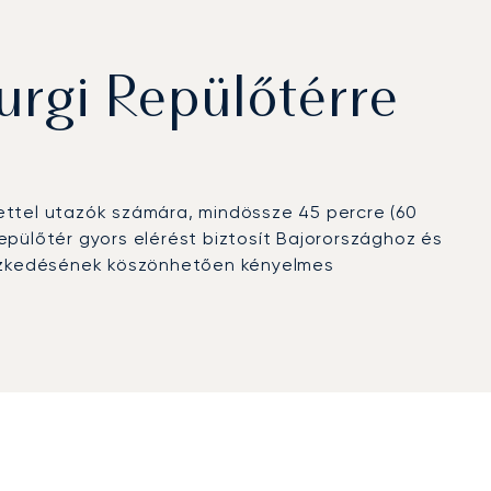
rgi Repülőtérre
ettel utazók számára, mindössze 45 percre (60
epülőtér gyors elérést biztosít Bajorországhoz és
lyezkedésének köszönhetően kényelmes