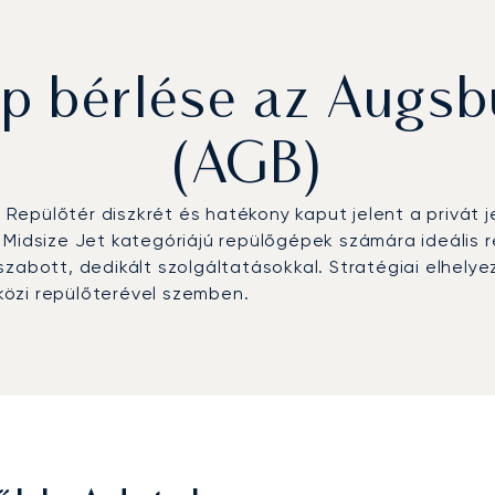
 bérlése az Augsbu
(AGB)
epülőtér diszkrét és hatékony kaput jelent a privát j
 Midsize Jet kategóriájú repülőgépek számára ideális r
 szabott, dedikált szolgáltatásokkal. Stratégiai elhe
özi repülőterével szemben.