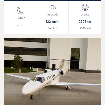
822
km/h
3723
km
6-8
444
kts
2010
NM