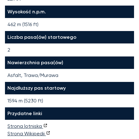
Wysokość n.p.m.
462 m (1516 ft)
Liczba pasa(ów) startowego
2
Nawierzchnia pasa(ów)
Asfalt, Trawa/Murawa
Najdłuższy pas startowy
1594
m (
5230
ft)
Przydatne linki
Strona lotniska
Strona Wikipedii