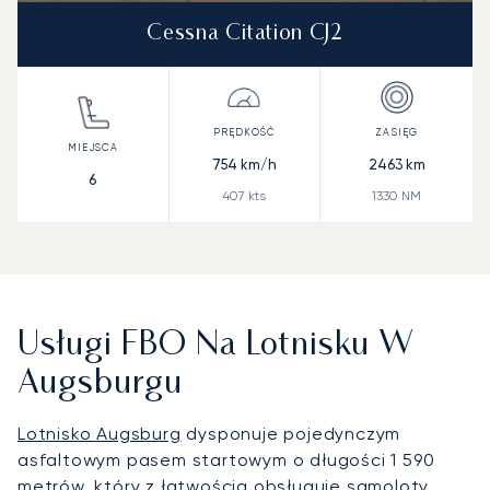
Cessna Citation CJ2
754
km/h
2463
km
6
407
kts
1330
NM
Usługi FBO Na Lotnisku W
Augsburgu
Lotnisko Augsburg
dysponuje pojedynczym
asfaltowym pasem startowym o długości 1 590
metrów, który z łatwością obsługuje samoloty