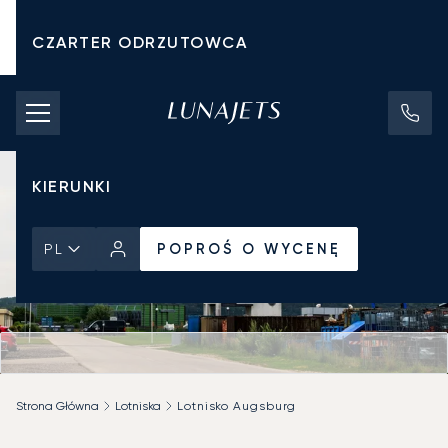
CZARTER ODRZUTOWCA
KOSZTY CZARTERU
PRYWATNE ODRZUTOWCE
KIERUNKI
POPROŚ O WYCENĘ
PL
Strona Główna
Lotniska
Lotnisko Augsburg