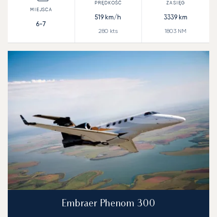
519
km/h
3339
km
6-7
280
kts
1803
NM
Embraer Phenom 300