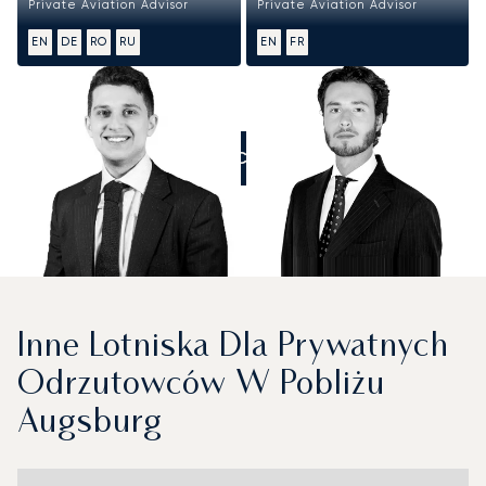
Private Aviation Advisor
Private Aviation Advisor
EN
DE
RO
RU
EN
FR
ZADZWOŃCIE DO NAS
Inne Lotniska Dla Prywatnych
Odrzutowców W Pobliżu
Augsburg