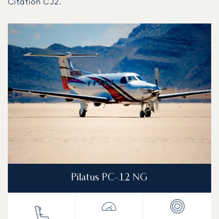
Citation CJ2.
Lotnisko Augsburg : 3 najpopularniejsze modele statków p
Zdjęcie samolotu
Model samolotu
Miejsca
Prędkość (km/h)
Prędkość (węzły)
Zasięg (km)
Zasięg (NM)
Pilatus PC-12 NG