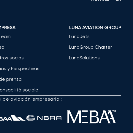
MPRESA
LUNA AVIATION GROUP
Team
LunaJets
eo
LunaGroup Charter
tros socios
LunaSolutions
ias y Perspectivas
 de prensa
nsabilità sociale
s de aviación empresarial: