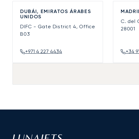
DUBÁI, EMIRATOS ÁRABES
MADRI
UNIDOS
C. del
DIFC - Gate District 4, Office
28001
B03
+971 4 227 4434
+34 9