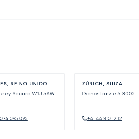
ES, REINO UNIDO
ZÚRICH, SUIZA
keley Square
W1J 5AW
Dianastrasse 5
8002
074 095 095
+41 44 810 12 12