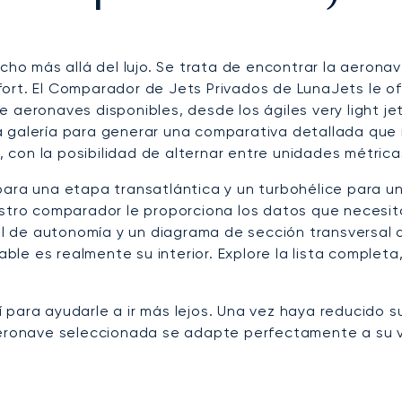
ucho más allá del lujo. Se trata de encontrar la aeron
ort. El Comparador de Jets Privados de LunaJets le of
 aeronaves disponibles, desde los ágiles very light jet
a galería para generar una comparativa detallada que 
con la posibilidad de alternar entre unidades métricas
para una etapa transatlántica y un turbohélice para u
estro comparador le proporciona los datos que necesit
 de autonomía y un diagrama de sección transversal 
le es realmente su interior. Explore la lista completa
 para ayudarle a ir más lejos. Una vez haya reducido s
aeronave seleccionada se adapte perfectamente a su vi