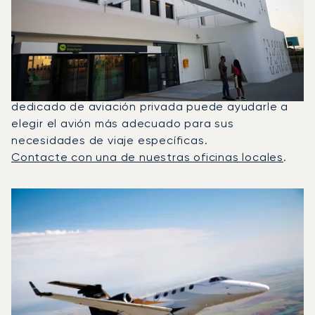
Alquilan Con Más Frecuencia
Entre Santorini Y Mykonos?
En 2025, el Phenom 300, el Citation M2 y el Hawker
400XP fueron los jets privados más utilizados para
vuelos entre Mykonos y Santorini. Un asesor
dedicado de aviación privada puede ayudarle a
elegir el avión más adecuado para sus
necesidades de viaje específicas.
Contacte con una de nuestras oficinas locales
.
Los 3 modelos de aeronave más frecuentes por número de
Foto de la aeronave
Modelo de aeronave
Asientos
Velocidad (km/h)
Velocidad (nudos)
Autonomía (km
Autonomía (NM)