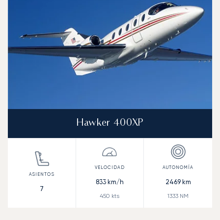
Hawker 400XP
833
km/h
2469
km
7
450
kts
1333
NM