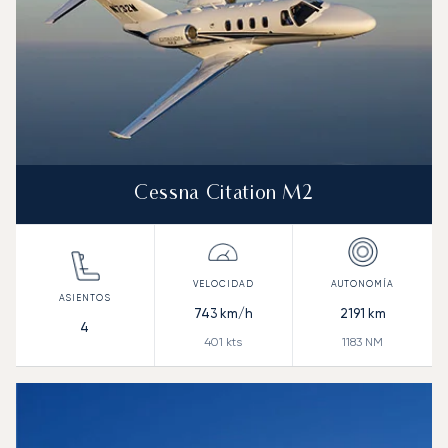
Cessna Citation M2
743
km/h
2191
km
4
401
kts
1183
NM