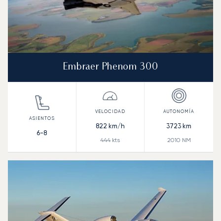
Embraer Phenom 300
822
km/h
3723
km
6-8
444
kts
2010
NM