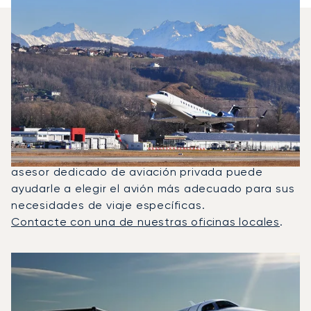
¿Qué Jets Privados Se
Alquilan Con Más Frecuencia
Entre París Y Chambéry?
En 2025, el Phenom 100, el Beechjet 400A y el
Citation Latitude fueron los jets privados más
utilizados para vuelos entre Chambery y París. Un
asesor dedicado de aviación privada puede
ayudarle a elegir el avión más adecuado para sus
necesidades de viaje específicas.
Contacte con una de nuestras oficinas locales
.
Los 3 modelos de aeronave más frecuentes por número de
Foto de la aeronave
Modelo de aeronave
Asientos
Velocidad (km/h)
Velocidad (nudos)
Autonomía (km
Autonomía (NM)