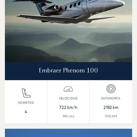
Embraer Phenom 100
722
km/h
2182
km
4
390
kts
1178
NM