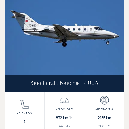
Beechcraft Beechjet 400A
832
km/h
2185
km
7
449
kts
1180
NM