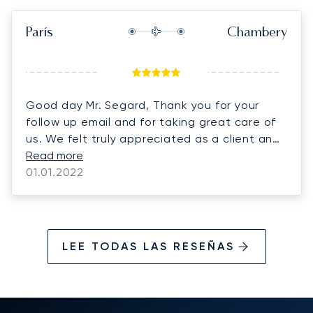
París
Chambery
Good day Mr. Segard, Thank you for your
follow up email and for taking great care of
us. We felt truly appreciated as a client and
the service was back to what we are used to
Read more
have. The amount of dedication Guillaume
01.01.2022
and your team provided to us was priceless.
We are very grateful. We know even in the
best companies bumps can occur, the
difference will always be when we can see
LEE TODAS LAS RESEÑAS
the support from the team to navigate the
issue together. We left the bad experience
behind us. We had an amazing time in
Europe. We will contact your company shortly