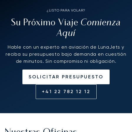
again, we are just waiting to see where the
¿LISTO PARA VOLAR?
pandemic will go on the next few days. Kind
regards,
Comienza
Su Próximo Viaje
Aquí
Hable con un experto en aviación de LunaJets y
reciba su presupuesto bajo demanda en cuestión
de minutos. Sin compromiso ni obligación.
SOLICITAR PRESUPUESTO
+41 22 782 12 12