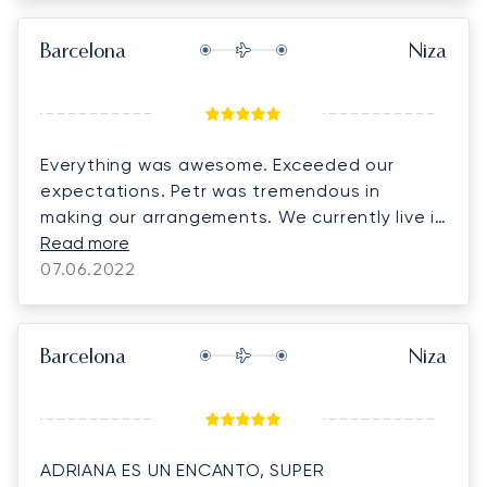
Barcelona
Niza
Everything was awesome. Exceeded our
expectations. Petr was tremendous in
making our arrangements. We currently live in
Panama and travel to Europe 2 - 3 times per
Read more
year and will now switch over to your service
07.06.2022
each time we are here. Thanks again!
Barcelona
Niza
ADRIANA ES UN ENCANTO, SUPER