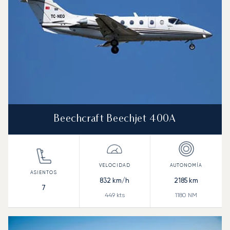
Beechcraft Beechjet 400A
832
km/h
2185
km
7
449
kts
1180
NM