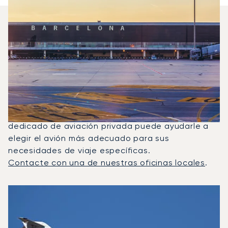
¿Qué Jets Privados Se
Alquilan Con Más Frecuencia
Entre Niza Y Barcelona?
En 2025, el Beechjet 400A, el Phenom 300 y el
Citation II fueron los jets privados más utilizados
para vuelos entre Barcelona y Niza. Un asesor
dedicado de aviación privada puede ayudarle a
elegir el avión más adecuado para sus
necesidades de viaje específicas.
Contacte con una de nuestras oficinas locales
.
Los 3 modelos de aeronave más frecuentes por número de
Foto de la aeronave
Modelo de aeronave
Asientos
Velocidad (km/h)
Velocidad (nudos)
Autonomía (km
Autonomía (NM)