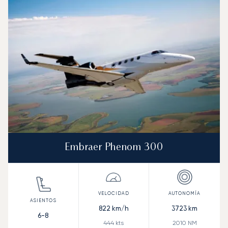
Embraer Phenom 300
822
km/h
3723
km
6-8
444
kts
2010
NM