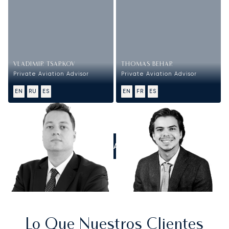
VLADIMIR TSARKOV
THOMAS BEHAR
Private Aviation Advisor
Private Aviation Advisor
EN
RU
ES
EN
FR
ES
LLÁMANOS
Lo Que Nuestros Clientes