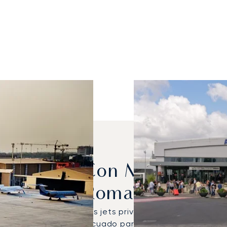
e Alquilan Con Más Frecue
Roma?
l Global 5000 fueron los jets privados más utilizados 
legir el avión más adecuado para sus necesidades de v