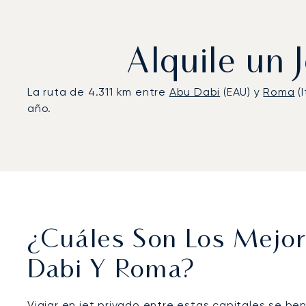
Alquile un 
La ruta de 4.311 km entre
Abu Dabi
(EAU) y
Roma
(
año.
¿Cuáles Son Los Mejor
Dabi Y Roma?
Viajar en jet privado entre estas capitales se be