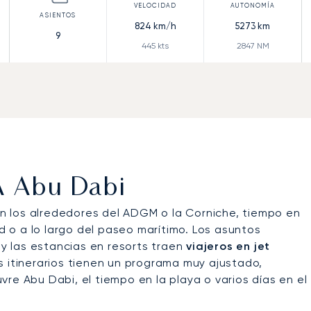
824
km/h
5273
km
9
445
kts
2847
NM
 A Abu Dabi
 en los alrededores del ADGM o la Corniche, tiempo en
nd o a lo largo del paseo marítimo. Los asuntos
 y las estancias en resorts traen
viajeros en jet
s itinerarios tienen un programa muy ajustado,
re Abu Dabi, el tiempo en la playa o varios días en el