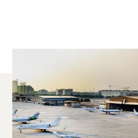
¿Qué Jets Privados S
En 2025, el Phenom 300, el Citation Sovereign y e
dedicado de aviación privada puede ayudarle a e