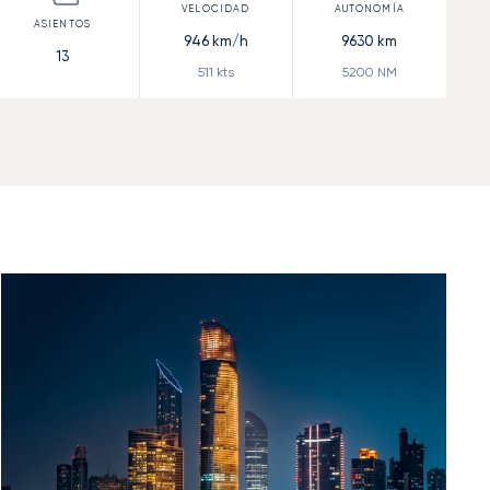
946
km/h
9630
km
13
511
kts
5200
NM