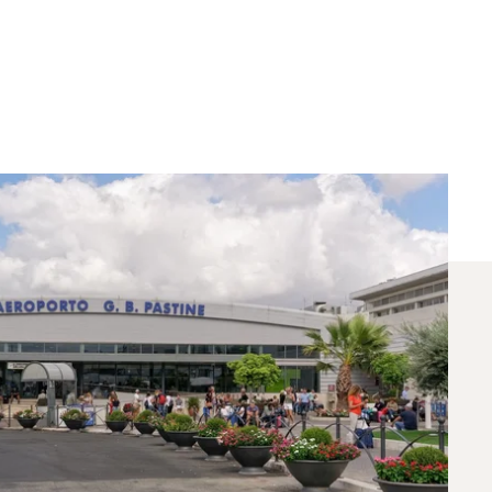
ncia Entre Abu Dabi Y
para vuelos entre Roma y Abu Dabi. Un asesor
iaje específicas.