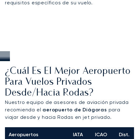
requisitos específicos de su vuelo.
discretas a los complejos costeros o conectar de
forma impecable con las islas griegas vecinas y
los principales centros de conexión europeos.
¿Cuál Es El Mejor Aeropuerto
Para Vuelos Privados
Desde/hacia Rodas?
Nuestro equipo de asesores de aviación privada
recomienda el
aeropuerto de Diágoras
para
viajar desde y hacia Rodas en jet privado.
Aeropuertos
IATA
ICAO
Dist.