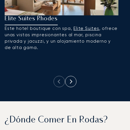
Elite Suites Rhodes
L
Este hotel boutique con spa,
Elite Suites
, ofrece
D
unas vistas impresionantes al mar, piscina
g
privada y jacuzzi, y un alojamiento moderno y
se
de alta gama.
t
l
a
b
¿Dónde Comer En Rodas?