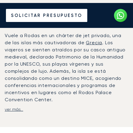
Alquile un Jet Privado
SOLICITAR PRESUPUESTO
desde o hacia Rodas
Vuele a Rodas en un chárter de jet privado, una
de las islas más cautivadoras de
Grecia
. Los
viajeros se sienten atraídos por su casco antiguo
medieval, declarado Patrimonio de la Humanidad
por la UNESCO, sus playas vírgenes y sus
complejos de lujo. Además, la isla se está
consolidando como un destino MICE, acogiendo
conferencias internacionales y programas de
incentivos en lugares como el Rodos Palace
Convention Center.
ver más...
LunaJets organiza vuelos privados al Aeropuerto
Internacional de Rodas, a solo 14 kilómetros de la
ciudad de Rodas, que ofrece un servicio de
asistencia VIP completo para la aviación privada.