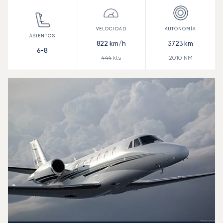
822
km/h
3723
km
6-8
444
kts
2010
NM