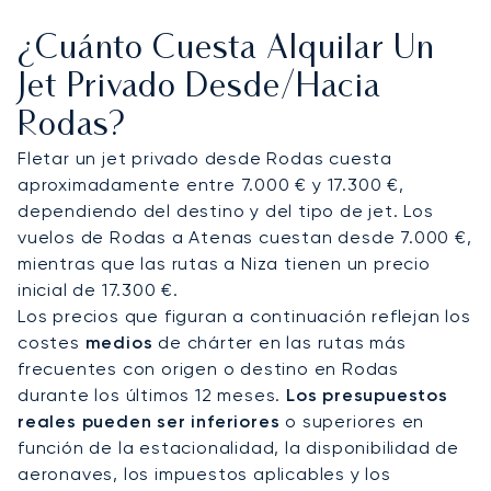
Nuestros clientes disfrutan de un servicio
¿Cuánto Cuesta Alquilar Un
discreto, itinerarios a medida y traslados privados
a complejos de élite como el Elysium, a villas
Jet Privado Desde/hacia
frente al mar o a yates en el puerto de Mandraki.
Rodas?
También podemos organizar traslados en
helicóptero a islas cercanas como Symi o Kos.
Fletar un jet privado desde Rodas cuesta
Tanto si desea disfrutar del golf en Afandou,
aproximadamente entre 7.000 € y 17.300 €,
asistir a un festival cultural o fletar un yate por el
dependiendo del destino y del tipo de jet. Los
Egeo, cada detalle se personaliza según sus
vuelos de Rodas a Atenas cuestan desde 7.000 €,
preferencias.
mientras que las rutas a Niza tienen un precio
inicial de 17.300 €.
Con dos décadas de experiencia, LunaJets
Los precios que figuran a continuación reflejan los
ofrece seguridad certificada por Argus®, precios
costes
medios
de chárter en las rutas más
transparentes y soluciones de chárter flexibles
frecuentes con origen o destino en Rodas
reconocidas en todo el mundo. Ofrecemos la
durante los últimos 12 meses.
Los presupuestos
discreción y fiabilidad que nuestros clientes
reales pueden ser inferiores
o superiores en
esperan en cada etapa de su viaje. En Rodas,
función de la estacionalidad, la disponibilidad de
esto se traduce en garantizar el acceso durante
aeronaves, los impuestos aplicables y los
la temporada alta de verano, organizar llegadas