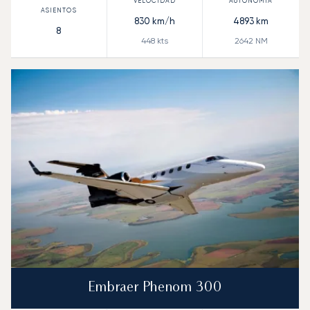
830
km/h
4893
km
8
448
kts
2642
NM
Embraer Phenom 300