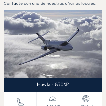
Contacte con una de nuestras oficinas locales
.
Rodas : Los 3 modelos de aeronave más operados por nú
Foto de la aeronave
Modelo de aeronave
Asientos
Velocidad (km/h)
Velocidad (nudos)
Autonomía (km
Autonomía (NM)
Hawker 850XP