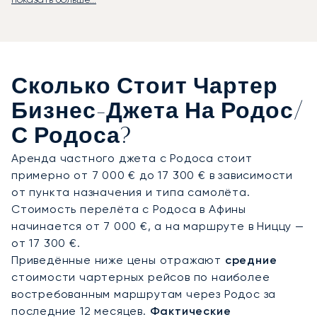
LunaJets организует частные перелёты в
международный аэропорт Родоса,
расположенный всего в 14 километрах от
столицы острова. Аэропорт предлагает полный
комплекс VIP-услуг для деловой авиации. К
Сколько Стоит Чартер
услугам наших клиентов — безупречный и
конфиденциальный сервис, индивидуально
Бизнес-Джета На Родос/
составленные маршруты и частные трансферы
С Родоса?
на элитные курорты, такие как Elysium,
прибрежные виллы или к яхтам в гавани
Аренда частного джета с Родоса стоит
Мандраки. Мы также можем организовать
примерно от 7 000 € до 17 300 € в зависимости
вертолётный трансфер на соседние острова,
от пункта назначения и типа самолёта.
включая Сими или Кос. Отдыхаете ли вы за игрой
Стоимость перелёта с Родоса в Афины
в гольф в Афанду, посещаете культурный
начинается от 7 000 €, а на маршруте в Ниццу —
фестиваль или отправляетесь в путешествие по
от 17 300 €.
Эгейскому морю на яхте — мы продумаем
Приведённые ниже цены отражают
средние
каждую деталь с учётом ваших индивидуальных
стоимости чартерных рейсов по наиболее
предпочтений.
востребованным маршрутам через Родос за
последние 12 месяцев.
Фактические