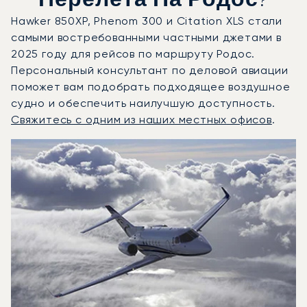
Перелета На Родос?
Hawker 850XP, Phenom 300 и Citation XLS стали
самыми востребованными частными джетами в
2025 году для рейсов по маршруту Родос.
Персональный консультант по деловой авиации
поможет вам подобрать подходящее воздушное
судно и обеспечить наилучшую доступность.
Свяжитесь с одним из наших местных офисов
.
Родос : 3 наиболее востребованные модели воздушных 
Фото воздушного судна
Модель воздушного судна
Скорость (км/ч)
Скорость (узлы)
Дал
Дальность (NM)