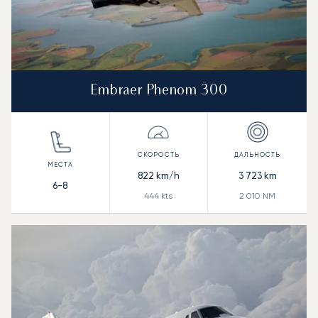
Embraer Phenom 300
822
km/h
3 723
km
6-8
444
kts
2 010
NM