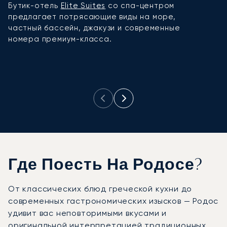
Бутик-отель
Elite Suites
со спа-центром
Ч
предлагает потрясающие виды на море,
с
частный бассейн, джакузи и современные
у
номера премиум-класса.
н
п
р
Где Поесть На Родосе?
От классических блюд греческой кухни до
современных гастрономических изысков — Родос
удивит вас неповторимыми вкусами и
оригинальной интерпретацией традиционных