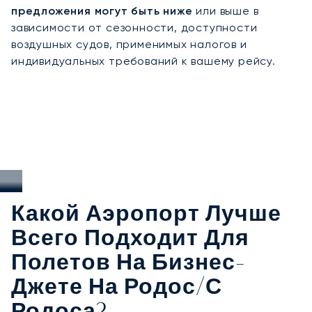
Обладая двадцатилетним опытом, LunaJets
предложения могут быть ниже
или выше в
гарантирует безопасность, подтверждённую
зависимости от сезонности, доступности
сертификатом Argus®, прозрачное
воздушных судов, применимых налогов и
ценообразование и гибкие чартерные решения,
индивидуальных требований к вашему рейсу.
которым доверяют клиенты по всему миру. Мы
обеспечиваем конфиденциальность и
надёжность на каждом этапе вашего
путешествия. На Родосе это означает
организацию перелётов в период пикового
летнего спроса, обеспечение
конфиденциального прибытия на прибрежные
курорты и организацию безупречных стыковок с
соседними греческими островами и крупными
Какой Аэропорт Лучше
европейскими хабами.
Всего Подходит Для
Полетов На Бизнес-
Джете На Родос/с