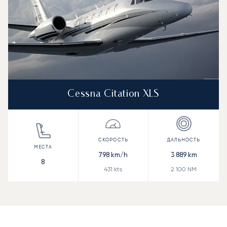
Cessna Citation XLS
798
km/h
3 889
km
8
431
kts
2 100
NM