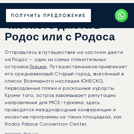
Закажите аренду
ПОЛУЧИТЬ ПРЕДЛОЖЕНИЕ
частного джета в
Родос или с Родоса
Отправьтесь в путешествие на частном джете
на Родос — один из самых пленительных
островов
Греции
. Путешественников привлекает
его средневековый Старый город, внесённый в
список Всемирного наследия ЮНЕСКО,
первозданные пляжи и роскошные курорты.
Кроме того, остров завоёвывает репутацию
направления для MICE-туризма: здесь
проводятся международные конференции и
инсентив-программы на таких площадках, как
Rodos Palace Convention Center.
показать больше...