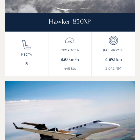
Hawker 850XP
830
km/h
4 893
km
8
448
kts
2 642
NM