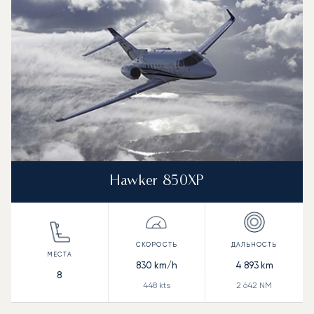
Дальность (NM)
Hawker 850XP
830
km/h
4 893
km
8
448
kts
2 642
NM