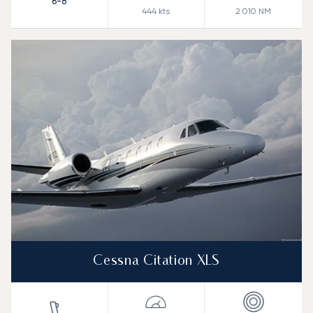
6-8
444
kts
2 010
NM
Cessna Citation XLS