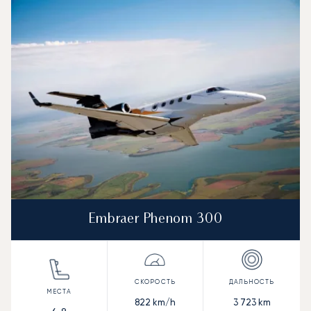
Embraer Phenom 300
822
km/h
3 723
km