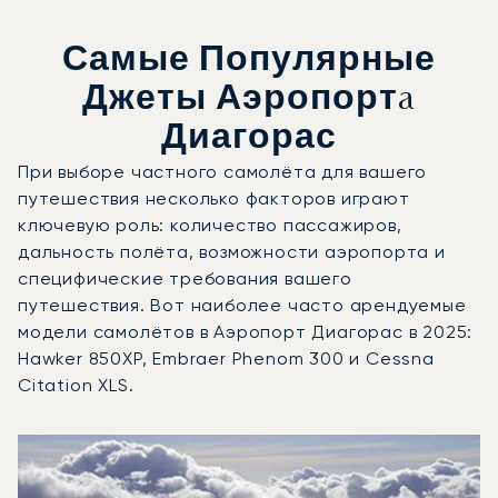
Самые Популярные
Джеты Аэропортa
Диагорас
При выборе частного самолёта для вашего
путешествия несколько факторов играют
ключевую роль: количество пассажиров,
дальность полёта, возможности аэропорта и
специфические требования вашего
путешествия. Вот наиболее часто арендуемые
модели самолётов в Аэропорт Диагорас в 2025:
Hawker 850XP, Embraer Phenom 300 и Cessna
Citation XLS.
Аэропорт Диагорас : 3 наиболее востребованные модел
Фото воздушного судна
Модель воздушного судна
Скорость (км/ч)
Скорость (узлы)
Дал