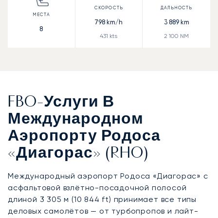
798
km/h
3 889
km
8
431
kts
2 100
NM
FBO-Услуги В
Международном
Аэропорту Родоса
«Диагорас» (RHO)
Международный аэропорт Родоса «Диагорас» с
асфальтовой взлётно-посадочной полосой
длиной 3 305 м (10 844 ft) принимает все типы
деловых самолётов — от турбопропов и лайт-