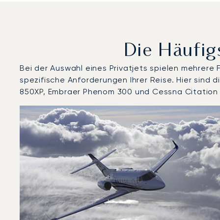
Die Häufig
Bei der Auswahl eines Privatjets spielen mehrere
spezifische Anforderungen Ihrer Reise. Hier sin
850XP, Embraer Phenom 300 und Cessna Citation 
Flughafen Rhodos : Die 3 meistgeflogenen Flugzeugmo
Foto des Flugzeugs
Flugzeugmodell
Geschwindigkeit (km/h)
Geschwindigkeit (Knoten)
Rei
Reichweite (NM)