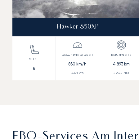
Hawker 850XP
830
km/h
4.893
km
8
448
kts
2.642
NM
FBO-Services Am Inter