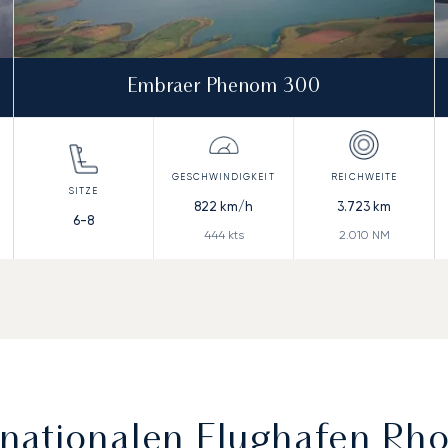
Embraer Phenom 300
822
km/h
3.723
km
6-8
444
kts
2.010
NM
nationalen Flughafen Rh