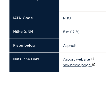
IATA-Code
RHO
Höhe ü. NN
5 m (17 ft)
Pistenbelag
Asphalt
Nützliche Links
Airport website
Wikipedia page