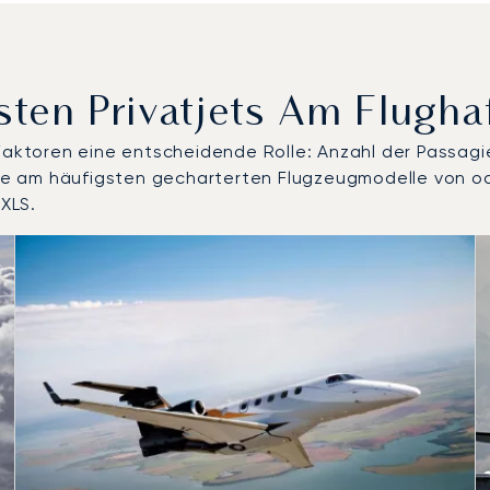
sten Privatjets Am Flugh
 Faktoren eine entscheidende Rolle: Anzahl der Passagi
d die am häufigsten gecharterten Flugzeugmodelle von 
XLS.
delle nach Anzahl der Flugbewegungen im Jahr 2025
Sitze
chweite (km)