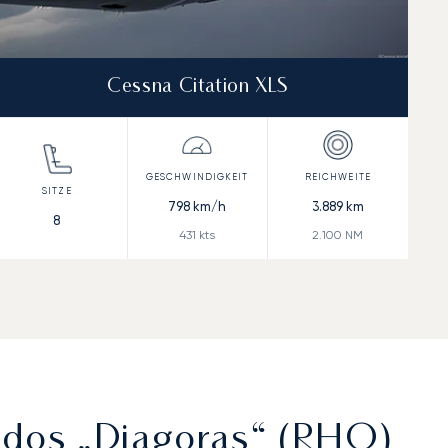
Cessna Citation XLS
798
km/h
3.889
km
8
431
kts
2.100
NM
odos „Diagoras“ (RHO)