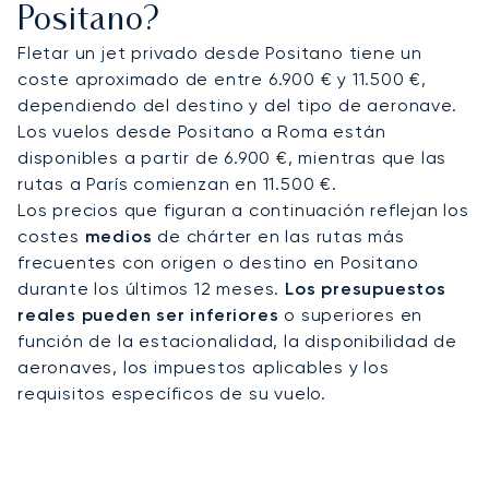
Positano?
norte de Positano, donde le recibirá el personal
de su bien equipada terminal privada. Podemos
Fletar un jet privado desde Positano tiene un
organizar sus traslados VIP desde el aeropuerto,
coste aproximado de entre 6.900 € y 11.500 €,
solo tiene que elegir su medio de transporte
dependiendo del destino y del tipo de aeronave.
preferido con su asesor de LunaJets: coche,
Los vuelos desde Positano a Roma están
limusina o helicóptero.
disponibles a partir de 6.900 €, mientras que las
rutas a París comienzan en 11.500 €.
Póngase en contacto con nuestro equipo de
Los precios que figuran a continuación reflejan los
expertos, que le ofrecerá asistencia
costes
medios
de chárter en las rutas más
personalizada 24/7, y contrate el jet privado que
frecuentes con origen o destino en Positano
mejor se adapte a sus necesidades para disfrutar
durante los últimos 12 meses.
Los presupuestos
de un viaje a Positano sin preocupaciones.
reales pueden ser inferiores
o superiores en
función de la estacionalidad, la disponibilidad de
aeronaves, los impuestos aplicables y los
requisitos específicos de su vuelo.