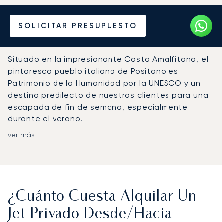
Alquile un Jet Privado
SOLICITAR PRESUPUESTO
desde o hacia Positano
Situado en la impresionante Costa Amalfitana, el
pintoresco pueblo italiano de Positano es
Patrimonio de la Humanidad por la UNESCO y un
destino predilecto de nuestros clientes para una
escapada de fin de semana, especialmente
durante el verano.
ver más...
Contacte con nuestro equipo para fletar un jet
privado a Positano y disfrutar de los servicios de
aviación privada de LunaJets. Encontramos el
avión ideal para sus vuelos privados a Positano, al
mejor precio del mercado.
¿Cuánto Cuesta Alquilar Un
Su jet privado aterrizará en el Aeropuerto
Jet Privado Desde/hacia
Internacional de Nápoles (NAP), situado a 60 km al