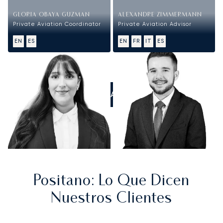
GLORIA OBAYA GUZMAN
ALEXANDRE ZIMMERMANN
Private Aviation Coordinator
Private Aviation Advisor
EN
ES
EN
FR
IT
ES
LLÁMANOS
Positano
: Lo Que Dicen
Nuestros Clientes