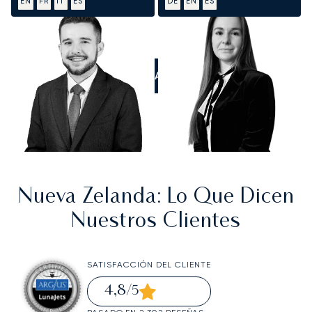
EN
FR
IT
ES
DE
EN
ES
LLÁMANOS
Nueva Zelanda
: Lo Que Dicen
Nuestros Clientes
SATISFACCIÓN DEL CLIENTE
4,8
/5