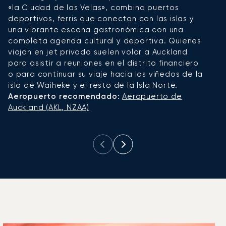
«la Ciudad de las Velas», combina puertos
t
deportivos, ferris que conectan con las islas y
C
una vibrante escena gastronómica con una
c
completa agenda cultural y deportiva. Quienes
te
viajan en jet privado suelen volar a Auckland
g
para asistir a reuniones en el distrito financiero
vu
o para continuar su viaje hacia los viñedos de la
m
isla de Waiheke y el resto de la Isla Norte.
d
Aeropuerto recomendado:
Aeropuerto de
is
Auckland (AKL, NZAA)
A
I