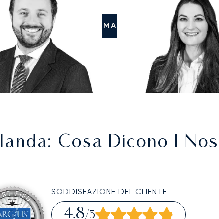
CHIAMATECI
landa
: Cosa Dicono I Nost
SODDISFAZIONE DEL CLIENTE
4,8
/5