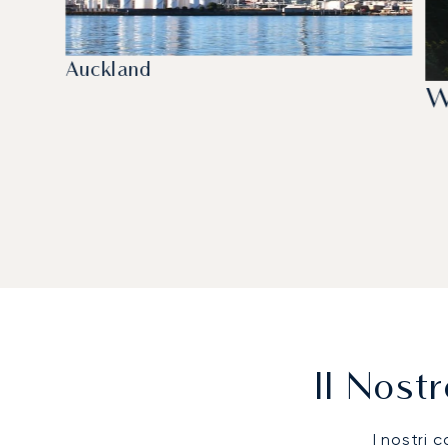
Auckland
W
Il Nost
I nostri c