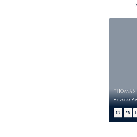
THOMAS 
Private Av
EN
FR