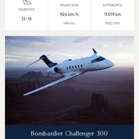
924
km/h
11.019
km
12-16
499
kts
5950
NM
Bombardier Challenger 300