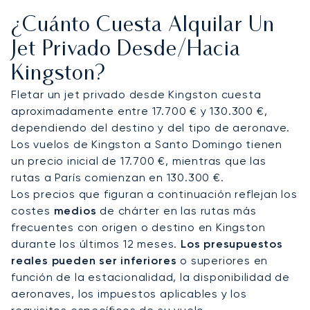
adaptadas a sus gustos.
¿Cuánto Cuesta Alquilar Un
Como el primer bróker europeo en obtener la
Jet Privado Desde/hacia
certificación ARGUS, nuestro compromiso con la
Kingston?
seguridad operativa está rigurosamente
verificado. Este estándar garantiza una total
Fletar un jet privado desde Kingston cuesta
tranquilidad al viajar al Caribe, permitiéndole
aproximadamente entre 17.700 € y 130.300 €,
centrarse en sus objetivos en Kingston con plena
dependiendo del destino y del tipo de aeronave.
confianza en su vuelo.
Los vuelos de Kingston a Santo Domingo tienen
un precio inicial de 17.700 €, mientras que las
rutas a París comienzan en 130.300 €.
Los precios que figuran a continuación reflejan los
costes
medios
de chárter en las rutas más
frecuentes con origen o destino en Kingston
durante los últimos 12 meses.
Los presupuestos
reales pueden ser inferiores
o superiores en
función de la estacionalidad, la disponibilidad de
aeronaves, los impuestos aplicables y los