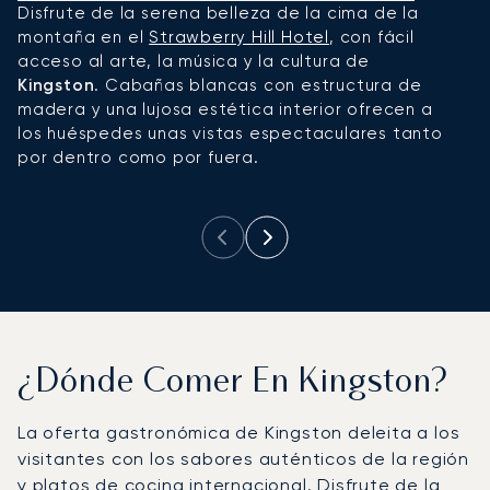
Disfrute de la serena belleza de la cima de la
L
montaña en el
Strawberry Hill Hotel
, con fácil
p
acceso al arte, la música y la cultura de
t
Kingston
. Cabañas blancas con estructura de
a
madera y una lujosa estética interior ofrecen a
l
los huéspedes unas vistas espectaculares tanto
as
por dentro como por fuera.
o
b
¿Dónde Comer En Kingston?
La oferta gastronómica de Kingston deleita a los
visitantes con los sabores auténticos de la región
y platos de cocina internacional. Disfrute de la