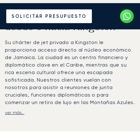
Alquile un Jet Privado
SOLICITAR PRESUPUESTO
desde o hacia Kingston
Su chárter de jet privado a Kingston le
proporciona acceso directo al núcleo económico
de Jamaica. La ciudad es un centro financiero y
diplomático clave en el Caribe, mientras que su
rica escena cultural ofrece una escapada
sofisticada. Nuestros clientes vuelan con
nosotros para asistir a reuniones de junta
cruciales, funciones diplomáticas o para
comenzar un retiro de lujo en las Montañas Azules.
ver más...
Su viaje con LunaJets se diseña en torno a su
agenda personal. Disfrute de absoluta privacidad
para prepararse para sus compromisos, con un
servicio de restauración gourmet y comodidades