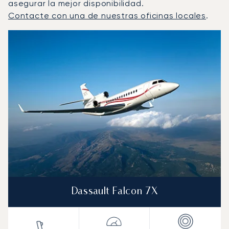
asegurar la mejor disponibilidad.
Contacte con una de nuestras oficinas locales
.
Kingston : Los 3 modelos de aeronave más operados por
Foto de la aeronave
Modelo de aeronave
Asientos
Velocidad (km/h)
Velocidad (nudos)
Autonomía (km
Autonomía (NM)
Dassault Falcon 7X