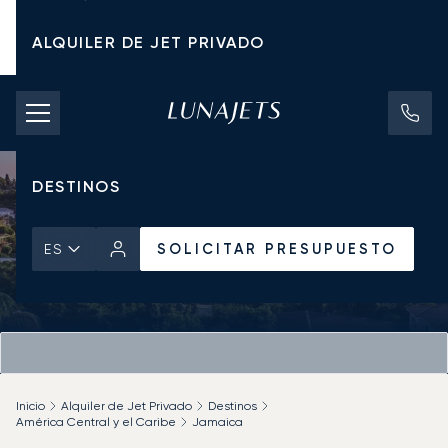
ALQUILER DE JET PRIVADO
TARIFAS DE CHÁRTER
JETS PRIVADOS
DESTINOS
SOLICITAR PRESUPUESTO
ES
Inicio
Alquiler de Jet Privado
Destinos
América Central y el Caribe
Jamaica