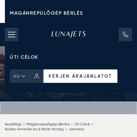
MAGÁNREPÜLŐGÉP BÉRLÉS
CHARTER ÁRAK
MAGÁNREPÜLŐGÉPEK
ÚTI CÉLOK
KÉRJEN ÁRAJÁNLATOT
HU
Kezdőlap
Magánrepülőgép Bérlés
Úti Célok
Közép-Amerika és a Karib-térség
Jamaica