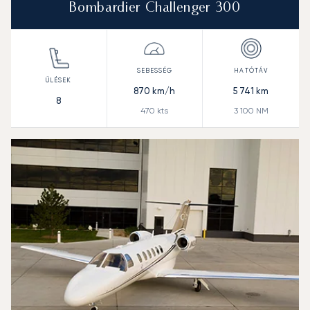
Bombardier Challenger 300
870
km/h
5 741
km
8
470
kts
3 100
NM