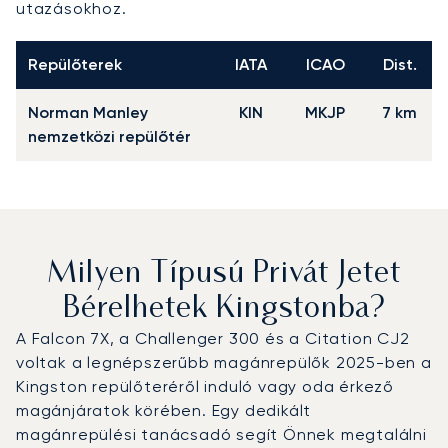
utazásokhoz.
Repülőterek
IATA
ICAO
Dist.
Norman Manley
KIN
MKJP
7 km
nemzetközi repülőtér
Milyen Típusú Privát Jetet
Bérelhetek Kingstonba?
A Falcon 7X, a Challenger 300 és a Citation CJ2
voltak a legnépszerűbb magánrepülők 2025-ben a
Kingston repülőteréről induló vagy oda érkező
magánjáratok körében. Egy dedikált
magánrepülési tanácsadó segít Önnek megtalálni