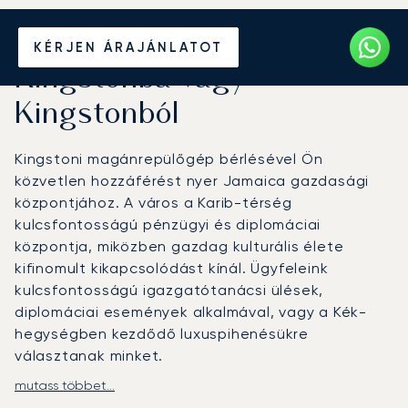
Béreljen magánrepülőt
KÉRJEN ÁRAJÁNLATOT
Kingstonba vagy
Kingstonból
Kingstoni magánrepülőgép bérlésével Ön
közvetlen hozzáférést nyer Jamaica gazdasági
központjához. A város a Karib-térség
kulcsfontosságú pénzügyi és diplomáciai
központja, miközben gazdag kulturális élete
kifinomult kikapcsolódást kínál. Ügyfeleink
kulcsfontosságú igazgatótanácsi ülések,
diplomáciai események alkalmával, vagy a Kék-
hegységben kezdődő luxuspihenésükre
választanak minket.
mutass többet...
A LunaJets-szel való utazását teljes mértékben