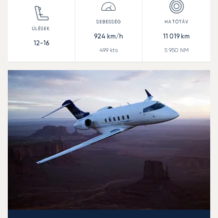
924
km/h
11 019
km
12-16
499
kts
5 950
NM