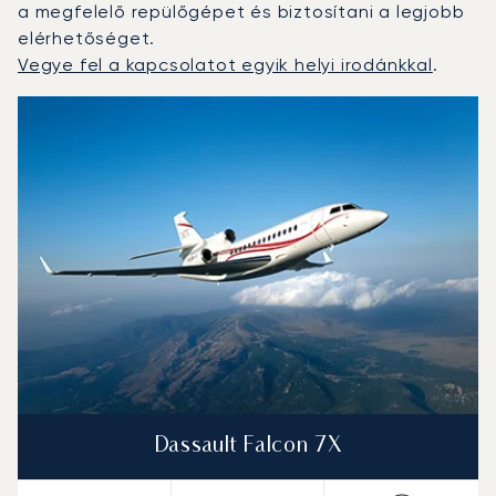
a megfelelő repülőgépet és biztosítani a legjobb
elérhetőséget.
Vegye fel a kapcsolatot egyik helyi irodánkkal
.
Kingston : A 3 legtöbbet repült repülőgép-típus a repülé
Repülőgép fotója
Repülőgép-típus
Ülőhelyek
Sebesség (km/h)
Sebesség (csomó)
Hatótávolság (km)
Hatótávolság (NM)
Dassault Falcon 7X