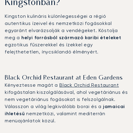
Kingstonban?
Kingston kulináris különlegességei a régió
autentikus ízeivel és nemzetközi fogásokkal
egyaránt elvarázsolják a vendégeket. Kóstolja
meg a
helyi forrásból származó karibi ételeket
egzotikus fűszerekkel és ízekkel egy
felejthetetlen, ínycsiklandó élményért.
Black Orchid Restaurant at Eden Gardens
Kényeztesse magát a
Black Orchid Restaurant
kifogástalan kiszolgálásával, ahol vegetáriánus és
nem vegetáriánus fogásokat is felszolgálnak.
Válasszon a világ legkiválóbb borai és a
jamaicai
ihletésű
nemzetközi, valamint mediterrán
menüajánlatok közül.