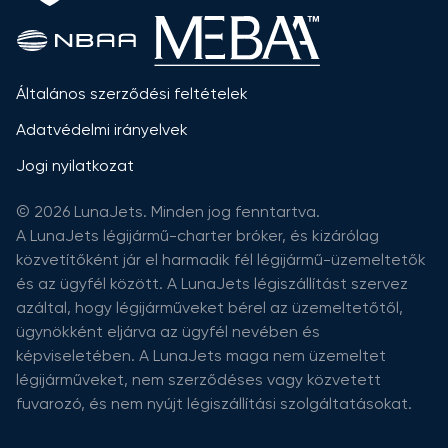
Általános szerződési feltételek
Adatvédelmi irányelvek
Jogi nyilatkozat
© 2026 LunaJets. Minden jog fenntartva.
A LunaJets légijármű-charter bróker, és kizárólag
közvetítőként jár el harmadik fél légijármű-üzemeltetők
és az ügyfél között. A LunaJets légiszállítást szervez
azáltal, hogy légijárműveket bérel az üzemeltetőtől,
ügynökként eljárva az ügyfél nevében és
képviseletében. A LunaJets maga nem üzemeltet
légijárműveket, nem szerződéses vagy közvetett
fuvarozó, és nem nyújt légiszállítási szolgáltatásokat.