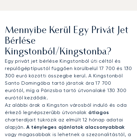
az Ön személyes időbeosztásához igazítjuk.
Élvezze a teljes diszkréciót, miközben felkészül
üzleti programjaira, az Ön ízlésére szabott
gourmet catering és kényelmi szolgáltatások
Mennyibe Kerül Egy Privát Jet
mellett.
Bérlése
Mi vagyunk az első európai brókercég, amely
Kingstonból/Kingstonba?
elnyerte az ARGUS minősítést, ami szigorúan
igazolja a működési biztonság iránti
Egy privát jet bérlése Kingstonból úti céltól és
elkötelezettségünket. Ez a minősítés garantálja
repülőgéptípustól függően körülbelül 17 700 és 130
az Ön teljes nyugalmát a karibi utazások során,
300 euró közötti összegbe kerül. A Kingstonból
így Ön a repülés biztonságában bízva, kizárólag
Santo Domingóba tartó járatok ára 17 700
kingstoni céljaira koncentrálhat.
eurótól, míg a Párizsba tartó útvonalaké 130 300
eurótól kezdődik.
Az alábbi árak a Kingston városból induló és oda
érkező legnépszerűbb útvonalak
átlagos
charterdíjait tükrözik az elmúlt 12 hónap adatai
alapján.
A tényleges ajánlatok alacsonyabbak
vagy magasabbak is lehetnek a szezonalitástól, a