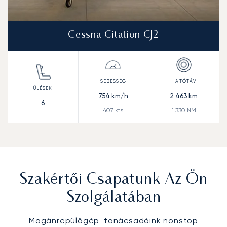
Cessna Citation CJ2
754
km/h
2 463
km
6
407
kts
1 330
NM
Szakértői Csapatunk Az Ön
Szolgálatában
Magánrepülőgép-tanácsadóink nonstop