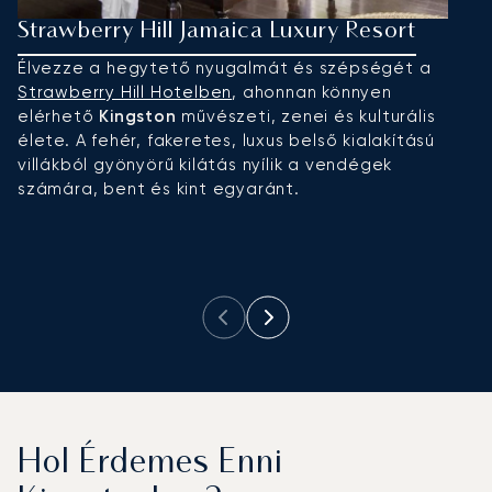
Strawberry Hill Jamaica Luxury Resort
T
Élvezze a hegytető nyugalmát és szépségét a
A
Strawberry Hill Hotelben
, ahonnan könnyen
f
elérhető
Kingston
művészeti, zenei és kulturális
l
élete. A fehér, fakeretes, luxus belső kialakítású
az
villákból gyönyörű kilátás nyílik a vendégek
s
számára, bent és kint egyaránt.
Ö
s
k
ke
Hol Érdemes Enni