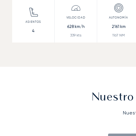
628
km/h
2161
km
4
339
kts
1167
NM
Nuestro
Nues