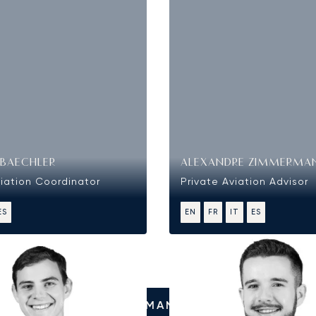
 BAECHLER
ALEXANDRE ZIMMERMA
viation Coordinator
Private Aviation Advisor
ES
EN
FR
IT
ES
LLÁMANOS