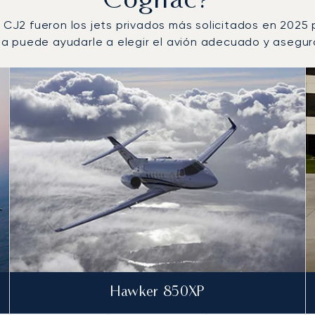
Cognac?
n CJ2 fueron los jets privados más solicitados en 2025
 puede ayudarle a elegir el avión adecuado y asegurar
r número de movimientos de vuelo en 2025
s
(km)
Hawker 850XP