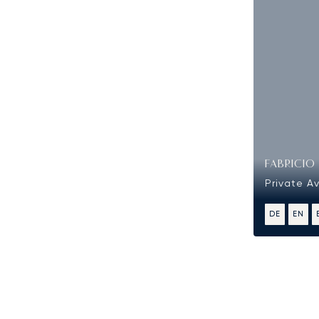
FABRICIO
Private A
DE
EN