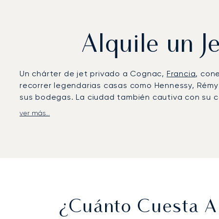
Alquile un 
Un chárter de jet privado a Cognac,
Francia
, con
recorrer legendarias casas como Hennessy, Rémy M
sus bodegas. La ciudad también cautiva con su ca
ver más...
LunaJets organiza vuelos privados al Aeropuert
instalaciones VIP para viajeros de jet privado. De
el Hôtel Chais Monnet & Spa o el Château de L’Ye
Con dos décadas de experiencia, LunaJets fue el p
estándares de seguridad y excelencia en el servi
traslados eficientes a las fincas vinícolas y un a
¿Cuánto Cuesta Al