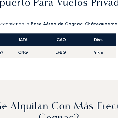
opuerto Para Vuelos Priv
 recomienda la
Base Aérea de Cognac-Châteaubernar
IATA
ICAO
Dist.
9)
CNG
LFBG
4 km
 Se Alquilan Con Más Fre