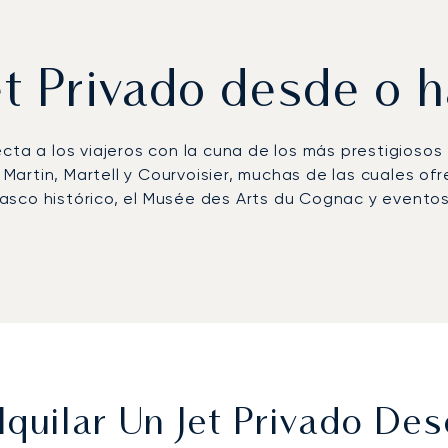
Jet Privado desde o 
ecta a los viajeros con la cuna de los más prestigiosos
artin, Martell y Courvoisier, muchas de las cuales ofr
sco histórico, el Musée des Arts du Cognac y eventos a
o Internacional de Angoulême-Cognac (ANG), situado a
sde allí, los traslados con chófer proporcionan acceso
use.
rimer bróker de aviación privada europeo en recibir la
cio. En Cognac, esta experiencia garantiza llegadas di
cceso personalizado para los invitados que asisten a fe
quilar Un Jet Privado D