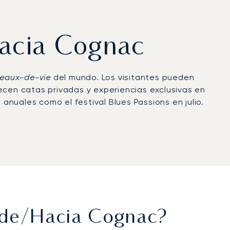
hacia Cognac
eaux-de-vie
del mundo. Los visitantes pueden
ecen catas privadas y experiencias exclusivas en
nuales como el festival Blues Passions en julio.
 unos 50 kilómetros de Cognac y equipado con
 directo a viñedos, fincas y hoteles de lujo como
 certificación ARGUS®, lo que refleja rigurosos
scretas para visitas a bodegas privadas,
stivales culturales o eventos corporativos.
esde/hacia Cognac?