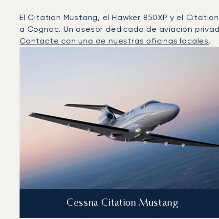
El Citation Mustang, el Hawker 850XP y el Citatio
a Cognac. Un asesor dedicado de aviación privada
Contacte con una de nuestras oficinas locales
.
Cognac : Los 3 modelos de aeronave más operados po
Foto de la aeronave
Modelo de aeronave
Asiento
Velocidad (km/h)
Velocidad (nudos)
Autonomía 
Autonomía (NM)
Cessna Citation Mustang