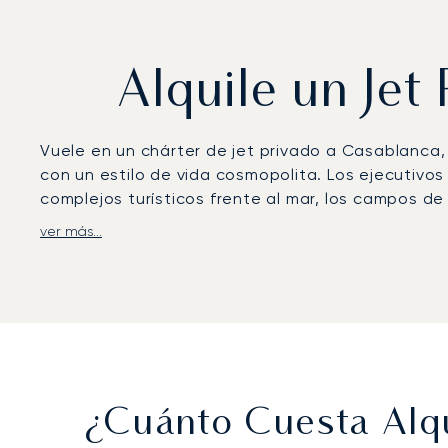
Alquile un Jet
Vuele en un chárter de jet privado a Casablanca
con un estilo de vida cosmopolita. Los ejecutivos 
complejos turísticos frente al mar, los campos de
ver más...
LunaJets organiza vuelos al Aeropuerto Internaci
dedicadas y de un rápido traslado de 35 minutos 
confort a bordo y el catering personalizado hasta
Casablanca, una escapada de golf en el Royal Golf
Con dos décadas de experiencia, LunaJets combin
gozan de la confianza de clientes en todo el mu
garantizar traslados de primera categoría durant
¿Cuánto Cuesta Alqu
África.