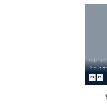
FEDERIC
Private Av
EN
ES