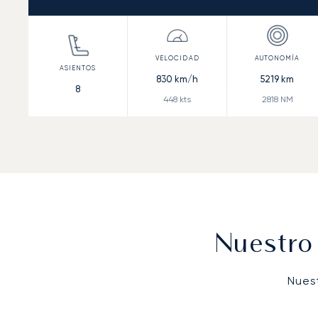
830
km/h
5219
km
8
448
kts
2818
NM
Nuestro
Nues