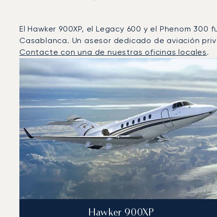
El Hawker 900XP, el Legacy 600 y el Phenom 300 f
Casablanca. Un asesor dedicado de aviación priva
Contacte con una de nuestras oficinas locales
.
Casablanca : Los 3 modelos de aeronave más operado
Foto de la aeronave
Modelo de aeronave
Asiento
Velocidad (km/h)
Velocidad (nudos)
Autonomía 
Autonomía (NM)
Hawker 900XP