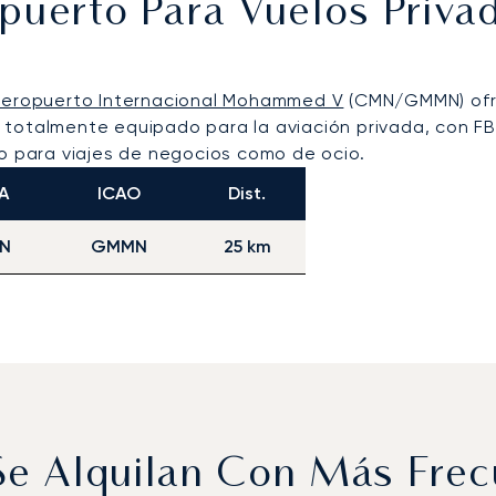
opuerto Para Vuelos Priv
eropuerto Internacional Mohammed V
(CMN/GMMN) ofre
totalmente equipado para la aviación privada, con FBO
to para viajes de negocios como de ocio.
A
ICAO
Dist.
N
GMMN
25 km
 Se Alquilan Con Más Fre