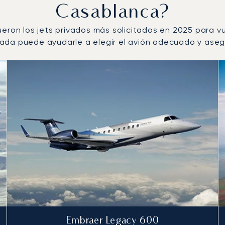
Casablanca?
ueron los jets privados más solicitados en 2025 para v
da puede ayudarle a elegir el avión adecuado y asegur
s por número de movimientos de vuelo en 2025
s
(km)
Embraer Legacy 600