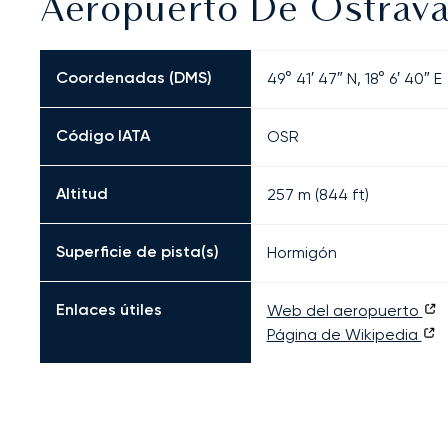
Aeropuerto De Ostrava
Coordenadas (DMS)
49° 41′ 47″ N, 18° 6′ 40″ E
Código IATA
OSR
Altitud
257 m (844 ft)
Superficie de pista(s)
Hormigón
Enlaces útiles
Web del aeropuerto
Página de Wikipedia