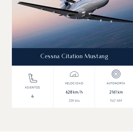
Cessna Citation Mustang
628
km/h
2161
km
4
339
kts
1167
NM