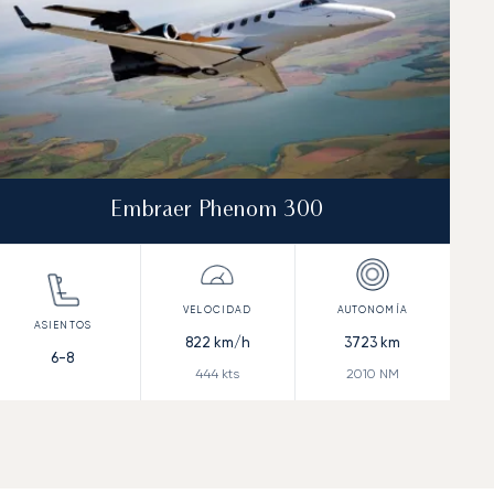
Embraer Phenom 300
822
km/h
3723
km
6-8
444
kts
2010
NM