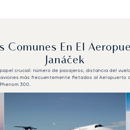
ás Comunes En El Aeropu
Janáček
n papel crucial: número de pasajeros, distancia del vue
de aviones más frecuentemente fletados al Aeropuert
 Phenom 300.
 de aeronave más operados por número de movimientos de 
s
(km)