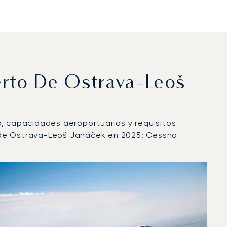
erto De Ostrava-Leoš
lo, capacidades aeroportuarias y requisitos
o de Ostrava-Leoš Janáček en 2025: Cessna
vuelo en 2025