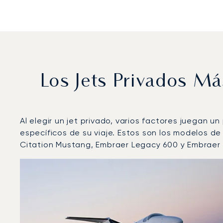
Los Jets Privados M
Al elegir un jet privado, varios factores juegan u
específicos de su viaje. Estos son los modelos 
Citation Mustang, Embraer Legacy 600 y Embraer
Aeropuerto de Ostrava-Leoš Janáček : Los 3 modelos
Foto de la aeronave
Modelo de aeronave
Asiento
Velocidad (km/h)
Velocidad (nudos)
Autonomía 
Autonomía (NM)