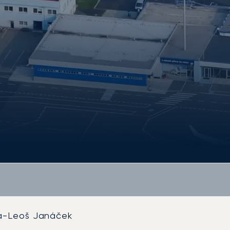
a-Leoš Janáček