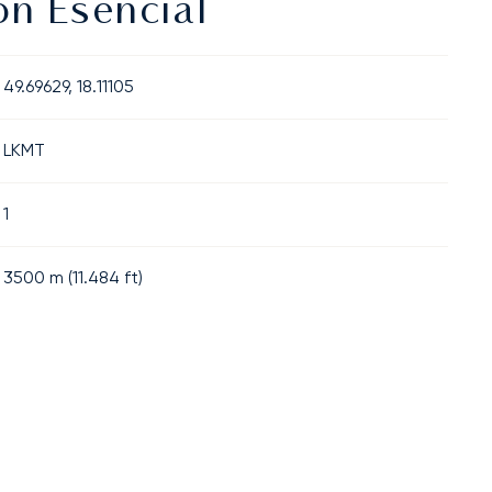
ón Esencial
49.69629, 18.11105
LKMT
1
3500
m (
11.484
ft)