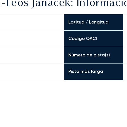
-Leoš Janáček: Informaci
Latitud / Longitud
Código OACI
Número de pista(s)
Pista más larga