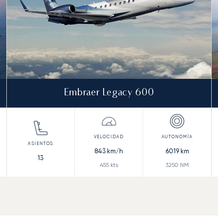
Embraer Legacy 600
843
km/h
6019
km
13
455
kts
3250
NM