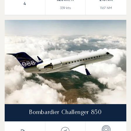
4
339
kts
1167
NM
Bombardier Challenger 850