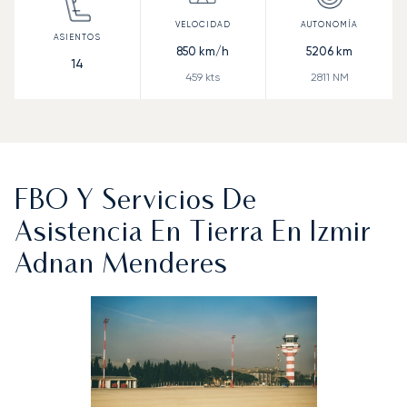
850
km/h
5206
km
14
459
kts
2811
NM
FBO Y Servicios De
Asistencia En Tierra En Izmir
Adnan Menderes