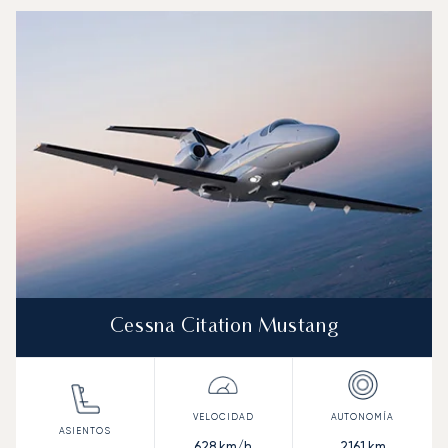
Cessna Citation Mustang
628
km/h
2161
km