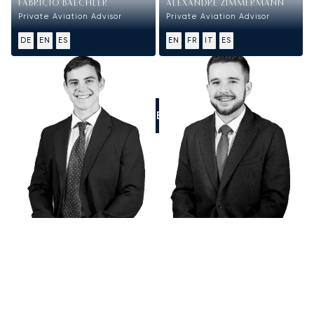
FABRICIO BAECHLER
ALEXANDRE ZIMMERMANN
Private Aviation Advisor
Private Aviation Advisor
DE
EN
ES
EN
FR
IT
ES
LLÁMENOS