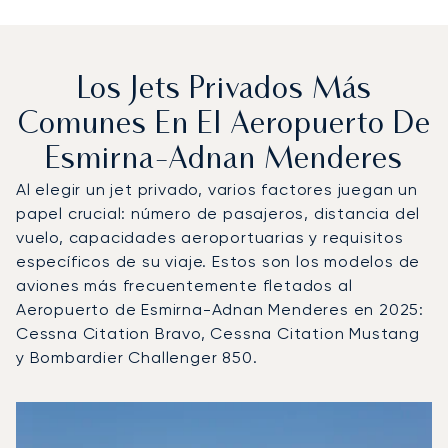
Los Jets Privados Más
Comunes En El Aeropuerto De
Esmirna-Adnan Menderes
Al elegir un jet privado, varios factores juegan un
papel crucial: número de pasajeros, distancia del
vuelo, capacidades aeroportuarias y requisitos
específicos de su viaje. Estos son los modelos de
aviones más frecuentemente fletados al
Aeropuerto de Esmirna-Adnan Menderes en 2025:
Cessna Citation Bravo, Cessna Citation Mustang
y Bombardier Challenger 850.
Aeropuerto de Esmirna-Adnan Menderes : Los 3 modelos 
Foto de la aeronave
Modelo de aeronave
Asientos
Velocidad (km/h)
Velocidad (nudos)
Autonomía (km