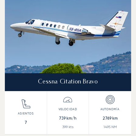
Autonomía (NM)
Cessna Citation Bravo
739
km/h
2769
km
7
399
kts
1495
NM