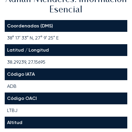
Esencial
Coordenadas (DMS)
38° 17′ 33″ N, 27° 9′ 25″ E
Latitud / Longitud
38.29239, 27.15695
Código IATA
ADB
Código OACI
LTBJ
Altitud