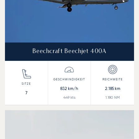
Beechcraft Beechjet 400A
832
km/h
2.185
km
7
449
kts
1.180
NM