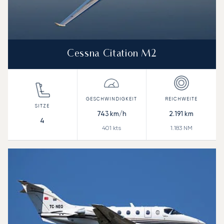
Cessna Citation M2
743
km/h
2.191
km
4
401
kts
1.183
NM