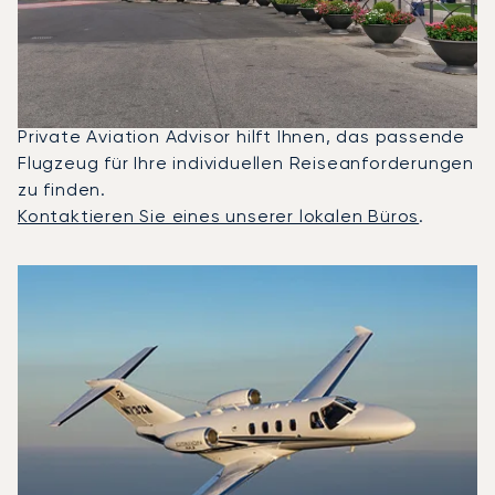
Und Rom Gechartert?
2025 waren Citation M2, Beechjet 400A und
Legacy 650 die meistgenutzten Privatjets für
Flüge zwischen Rom und London. Ein erfahrener
Private Aviation Advisor hilft Ihnen, das passende
Flugzeug für Ihre individuellen Reiseanforderungen
zu finden.
Kontaktieren Sie eines unserer lokalen Büros
.
Top 3 Flugzeugmodelle nach Anzahl der Flugbewegungen 
Foto des Flugzeugs
Flugzeugmodell
S
Geschwindigkeit (km/h)
Geschwindigkeit (Knoten)
Reichw
Reichweite (NM)