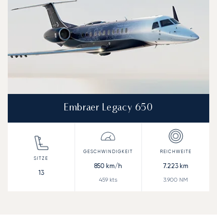
Embraer Legacy 650
850
km/h
7.223
km
13
459
kts
3.900
NM