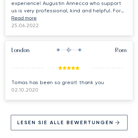
experience! Augustin Annecca who support
us is very professional, kind and helpful. For
us flexible with flight is always very important
Read more
part of trip. Thank you I believe that we will
25.06.2022
travel together,
London
Rom
Tomas has been so great! thank you
02.10.2020
LESEN SIE ALLE BEWERTUNGEN