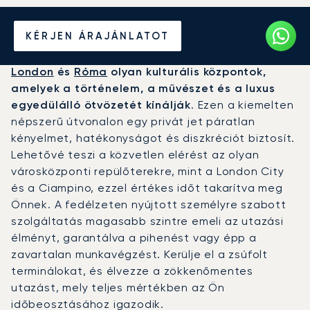
Béreljen magánrepülőt
KÉRJEN ÁRAJÁNLATOT
London és Róma között
London
és
Róma
olyan kulturális központok,
amelyek a történelem, a művészet és a luxus
egyedülálló ötvözetét kínálják
. Ezen a kiemelten
népszerű útvonalon egy privát jet páratlan
kényelmet, hatékonyságot és diszkréciót biztosít.
Lehetővé teszi a közvetlen elérést az olyan
városközponti repülőterekre, mint a London City
és a Ciampino, ezzel értékes időt takarítva meg
Önnek. A fedélzeten nyújtott személyre szabott
szolgáltatás magasabb szintre emeli az utazási
élményt, garantálva a pihenést vagy épp a
zavartalan munkavégzést. Kerülje el a zsúfolt
terminálokat, és élvezze a zökkenőmentes
utazást, mely teljes mértékben az Ön
időbeosztásához igazodik.