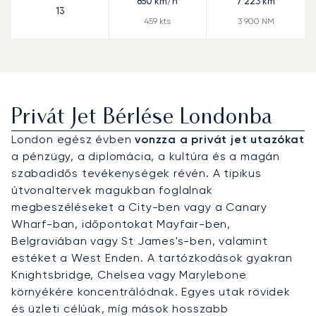
850
km/h
7 223
km
13
459
kts
3 900
NM
Privát Jet Bérlése Londonba
London egész évben
vonzza a privát jet utazókat
a pénzügy, a diplomácia, a kultúra és a magán
szabadidős tevékenységek révén. A tipikus
útvonaltervek magukban foglalnak
megbeszéléseket a City-ben vagy a Canary
Wharf-ban, időpontokat Mayfair-ben,
Belgraviában vagy St James's-ben, valamint
estéket a West Enden. A tartózkodások gyakran
Knightsbridge, Chelsea vagy Marylebone
környékére koncentrálódnak. Egyes utak rövidek
és üzleti célúak, míg mások hosszabb