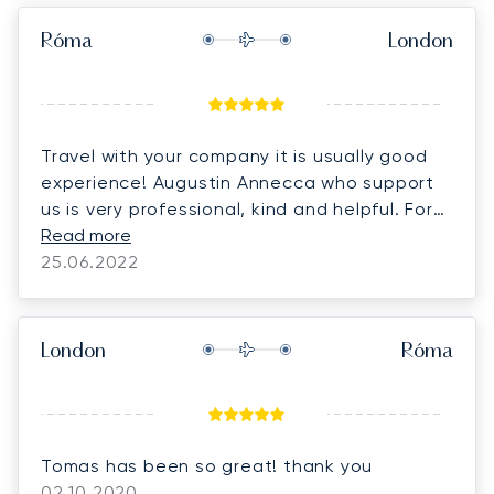
Róma
London
Travel with your company it is usually good
experience! Augustin Annecca who support
us is very professional, kind and helpful. For
us flexible with flight is always very important
Read more
part of trip. Thank you I believe that we will
25.06.2022
travel together,
London
Róma
Tomas has been so great! thank you
02.10.2020