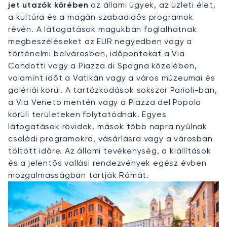
jet utazók körében
az állami ügyek, az üzleti élet,
a kultúra és a magán szabadidős programok
révén. A látogatások magukban foglalhatnak
megbeszéléseket az EUR negyedben vagy a
történelmi belvárosban, időpontokat a Via
Condotti vagy a Piazza di Spagna közelében,
valamint időt a Vatikán vagy a város múzeumai és
galériái körül. A tartózkodások sokszor Parioli-ban,
a Via Veneto mentén vagy a Piazza del Popolo
körüli területeken folytatódnak. Egyes
látogatások rövidek, mások több napra nyúlnak
családi programokra, vásárlásra vagy a városban
töltött időre. Az állami tevékenység, a kiállítások
és a jelentős vallási rendezvények egész évben
mozgalmasságban tartják Rómát.