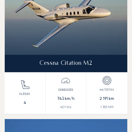
Cessna Citation M2
743
km/h
2 191
km
4
401
kts
1 183
NM