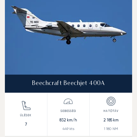
Beechcraft Beechjet 400A
832
km/h
2 185
km
7
449
kts
1 180
NM