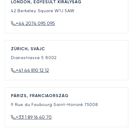
LONDON, EGYESÜLT KIRÁLYSÁG
42 Berkeley Square
W1J 5AW
+44 2074 095 095
ZÜRICH, SVÁJC
Dianastrasse 5
8002
+41 44 810 12 12
PÁRIZS, FRANCIAORSZÁG
9 Rue du Faubourg Saint-Honoré
75008
+33 1 89 16 40 70