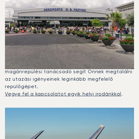
Milyen Típusú Repülőgépet
Charterelhetek A London És
Róma Közötti Repüléshez?
2025-ben a Citation M2, a Beechjet 400A és a
Legacy 650 volt a leggyakrabban igénybe vett
magánrepülő Róma és London között. Egy dedikált
magánrepülési tanácsadó segít Önnek megtalálni
az utazási igényeinek leginkább megfelelő
repülőgépet.
Vegye fel a kapcsolatot egyik helyi irodánkkal
.
A 2025-ös repülési forgalom alapján legtöbbször igénybe
Repülőgép fotója
Repülőgép-típus
Ülőhelyek
Sebesség (km/h)
Sebesség (csomó)
Hatótávolság (km)
Hatótávolság (NM)