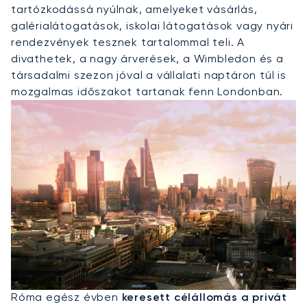
tartózkodássá nyúlnak, amelyeket vásárlás,
galérialátogatások, iskolai látogatások vagy nyári
rendezvények tesznek tartalommal teli. A
divathetek, a nagy árverések, a Wimbledon és a
társadalmi szezon jóval a vállalati naptáron túl is
mozgalmas időszakot tartanak fenn Londonban.
Privát Jet Bérlése Rómába
Róma egész évben
keresett célállomás a privát