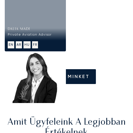
DALIA MADI
Private Aviation Advisor
EN
AR
HU
FR
HÍVJON MINKET
Amit Ügyfeleink A Legjobban
Értékelnek