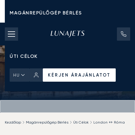
MAGÁNREPÜLŐGÉP BÉRLÉS
CHARTER ÁRAK
MAGÁNREPÜLŐGÉPEK
ÚTI CÉLOK
KÉRJEN ÁRAJÁNLATOT
HU
Kezdőlap
Magánrepülőgép Bérlés
Úti Célok
London ↔ Róma