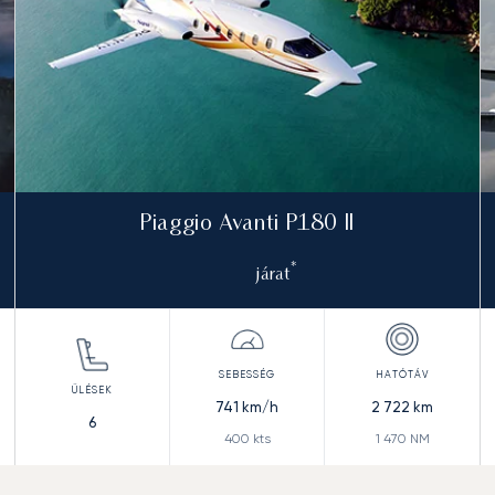
Piaggio Avanti P180 II
*
járat
741
km/h
2 722
km
6
400
kts
1 470
NM