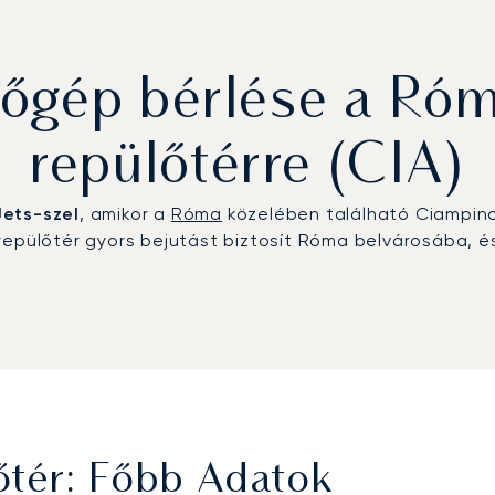
őgép bérlése a Ró
repülőtérre (CIA)
Jets-szel
, amikor a
Róma
közelében található Ciampino 
 repülőtér gyors bejutást biztosít Róma belvárosába, 
tér: Főbb Adatok