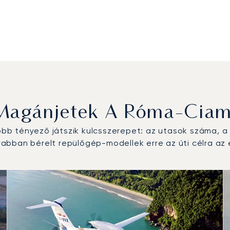
Magánjetek A Róma-Ciam
b tényező játszik kulcsszerepet: az utasok száma, a r
abban bérelt repülőgép-modellek erre az úti célra az 
őgép-típus a repülési forgalom száma alapján 2025-ben
alom 2025-ben
 (csomó)