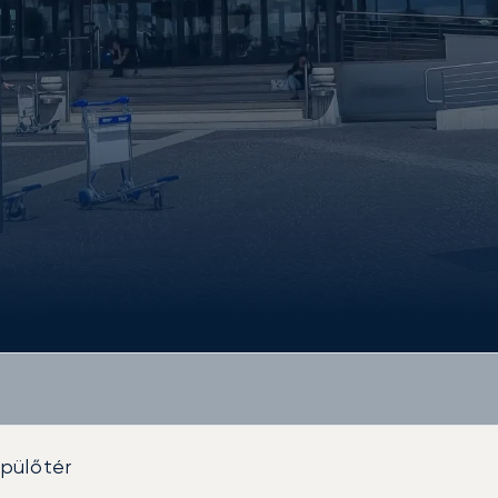
pülőtér