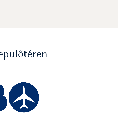
epülőtéren