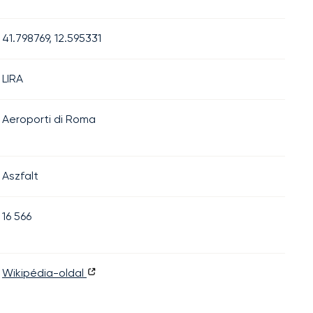
41.798769, 12.595331
LIRA
Aeroporti di Roma
Aszfalt
16 566
Wikipédia-oldal