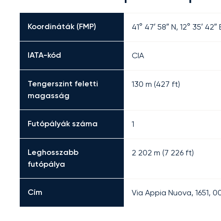
Koordináták (FMP)
41° 47′ 58″ N, 12° 35′ 42″ 
IATA-kód
CIA
Tengerszint feletti
130 m (427 ft)
magasság
Futópályák száma
1
Leghosszabb
2 202
m (
7 226
ft)
futópálya
Cím
Via Appia Nuova, 1651, 