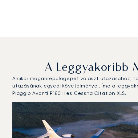
A Leggyakoribb 
Amikor magánrepülőgépet választ utazásához, töb
utazásának egyedi követelményei. Íme a leggyakr
Piaggio Avanti P180 II és Cessna Citation XLS.
Róma-Ciampino repülőtér : A 3 legtöbbet repült repül
Repülőgép fotója
Repülőgép-típus
Repülési forg
Ülőhelyek
Sebesség (km/h)
Sebesség
Hatótávolság (km)
Hatótávolság (NM)