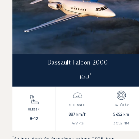
Dassault Falcon 2000
*
járat
887
km/h
5 652
km
8-12
479
kts
3 052
NM
*
Az indulások és érkezések száma 2025-ben