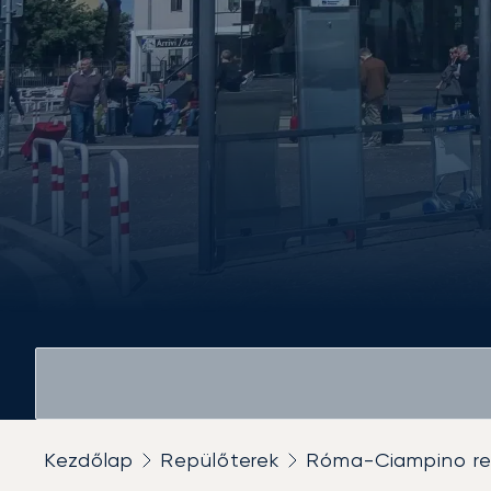
Kezdőlap
Repülőterek
Róma-Ciampino re