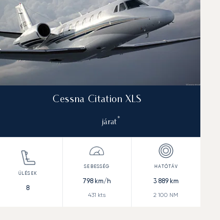
Cessna Citation XLS
*
járat
798
km/h
3 889
km
8
431
kts
2 100
NM