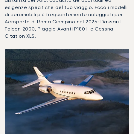
distanza del volo, capacità aeroportuali ed
esigenze specifiche del tuo viaggio. Ecco i modelli
di aeromobili più frequentemente noleggiati per
Aeroporto di Roma Ciampino nel 2025: Dassault
Falcon 2000, Piaggio Avanti P180 II e Cessna
Citation XLS.
Aeroporto di Roma Ciampino : I 3 modelli di aeromobile più 
Foto dell'aeromobile
Modello di aeromobile
Movimenti di
Posti
Velocità (km/h)
Velocit
Autonomia (km)
Autonomia (NM)