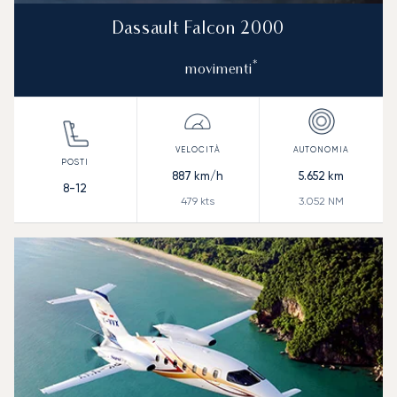
Dassault Falcon 2000
*
movimenti
887
km/h
5.652
km
8-12
479
kts
3.052
NM