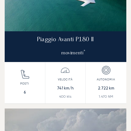
Piaggio Avanti P180 II
*
movimenti
741
km/h
2.722
km
6
400
kts
1.470
NM