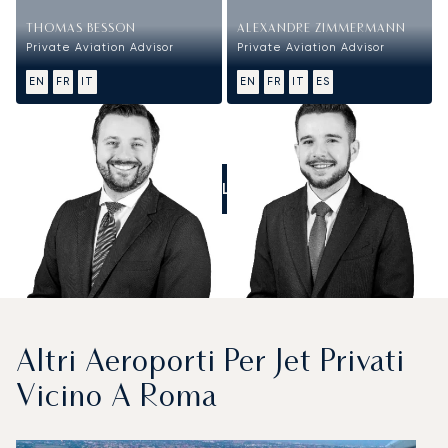
THOMAS BESSON
ALEXANDRE ZIMMERMANN
Private Aviation Advisor
Private Aviation Advisor
EN
FR
IT
EN
FR
IT
ES
CALL US
Altri Aeroporti Per Jet Privati
Vicino A Roma