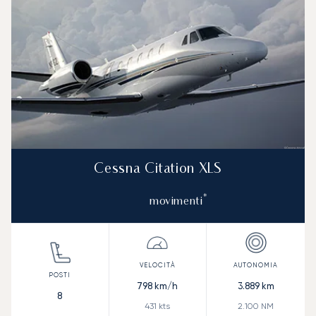
Cessna Citation XLS
*
movimenti
798
km/h
3.889
km
8
431
kts
2.100
NM