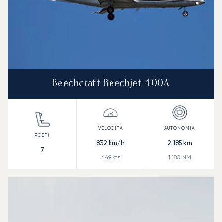
Beechcraft Beechjet 400A
832
km/h
2.185
km
7
449
kts
1.180
NM