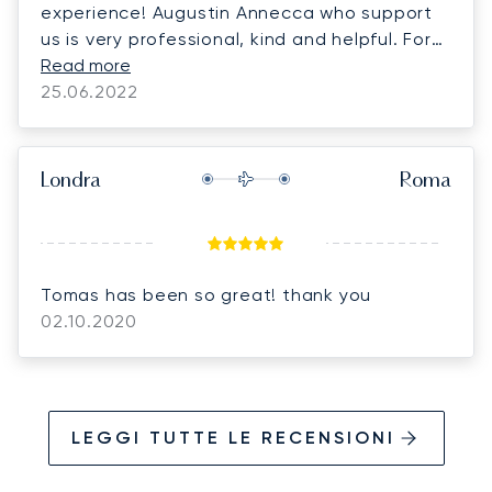
experience! Augustin Annecca who support
us is very professional, kind and helpful. For
us flexible with flight is always very important
Read more
part of trip. Thank you I believe that we will
25.06.2022
travel together,
Londra
Roma
Tomas has been so great! thank you
02.10.2020
LEGGI TUTTE LE RECENSIONI