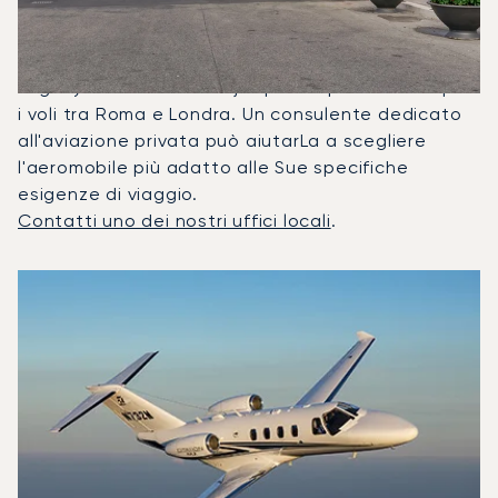
Roma?
Nel 2025, il Citation M2, il Beechjet 400A e il
Legacy 650 sono stati i jet privati più utilizzati per
i voli tra Roma e Londra. Un consulente dedicato
all'aviazione privata può aiutarLa a scegliere
l'aeromobile più adatto alle Sue specifiche
esigenze di viaggio.
Contatti uno dei nostri uffici locali
.
I 3 modelli di aeromobile più utilizzati per numero di movi
Foto dell'aeromobile
Modello di aeromobile
Posti
Velocità (km/h)
Velocità (nodi)
Autonomia (
Autonomia (NM)