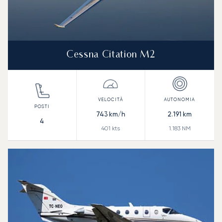
Cessna Citation M2
743
km/h
2.191
km
4
401
kts
1.183
NM