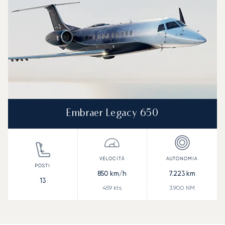
Embraer Legacy 650
850
km/h
7.223
km
13
459
kts
3.900
NM