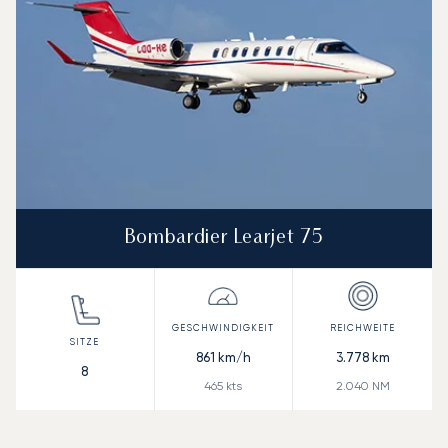
Bombardier Learjet 75
861
km/h
3.778
km
8
465
kts
2.040
NM