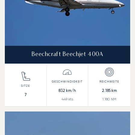
Beechcraft Beechjet 400A
832
km/h
2.185
km
7
449
kts
1.180
NM