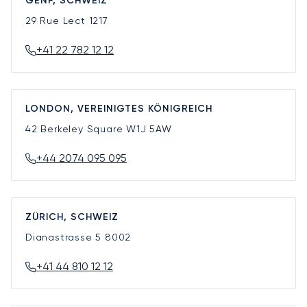
GENF, SCHWEIZ
29 Rue Lect
1217
+41 22 782 12 12
LONDON, VEREINIGTES KÖNIGREICH
42 Berkeley Square
W1J 5AW
+44 2074 095 095
ZÜRICH, SCHWEIZ
Dianastrasse 5
8002
+41 44 810 12 12