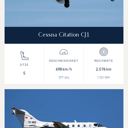
Cessna Citation CJ1
698
km/h
2.076
km
5
377
kts
1.121
NM