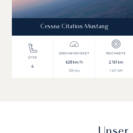
Cessna Citation Mustang
628
km/h
2.161
km
4
339
kts
1.167
NM
Unser 