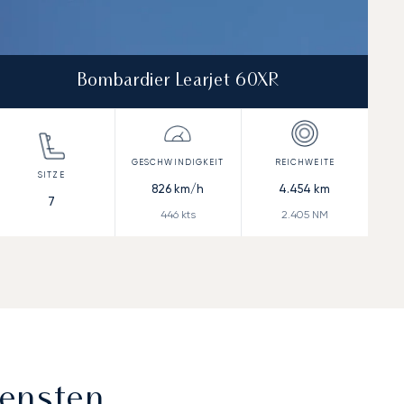
Bombardier Learjet 60XR
826
km/h
4.454
km
7
446
kts
2.405
NM
iensten