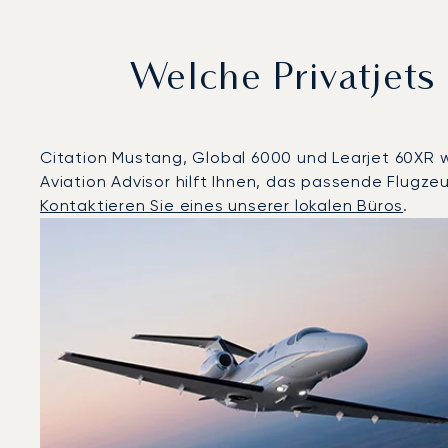
Welche Privatjet
Citation Mustang, Global 6000 und Learjet 60XR wa
Aviation Advisor hilft Ihnen, das passende Flugze
Kontaktieren Sie eines unserer lokalen Büros
.
Singapur : Die 3 meistgeflogenen Flugzeugmodelle na
Foto des Flugzeugs
Flugzeugmodell
Geschwindigkeit (km/h)
Geschwindigkeit (Knoten)
Rei
Reichweite (NM)