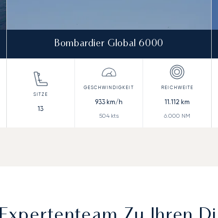
Bombardier Global 6000
933
km/h
11.112
km
13
504
kts
6.000
NM
Expertenteam Zu Ihren D