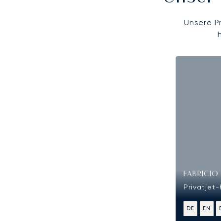
Unsere P
FABRICIO
Privatjet
DE
EN