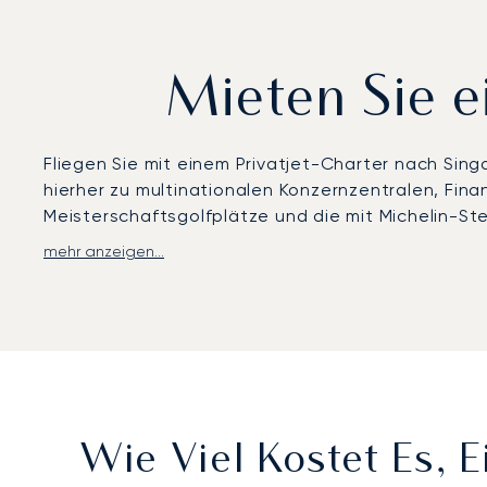
Mieten Sie e
Fliegen Sie mit einem Privatjet-Charter nach Sin
hierher zu multinationalen Konzernzentralen, Fin
Meisterschaftsgolfplätze und die mit Michelin-S
mehr anzeigen...
LunaJets organisiert Flüge zum Flughafen Seletar, 
globale Anbindungen. Jede Reise wird auf die Bed
diskreten Ankünften in den Privatvillen und Yach
Geschäftsgäste im Marina Bay Sands Expo empfang
Mit zwei Jahrzehnten Erfahrung verbindet LunaJet
anspruchsvolle Kunden weltweit vertrauen. In Sin
Geschäftsviertel und nahtlose Verbindungen zu r
Wie Viel Kostet Es, 