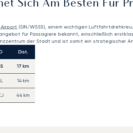
net Sich Am Besten Für P
Airport
(SIN/WSSS), einem wichtigen Luftfahrtdrehkreuz 
angebot für Passagiere bekannt, einschließlich erstkl
nzzentrum der Stadt und ist somit ein strategischer A
O
Dist.
S
17 km
L
14 km
KJ
44 km