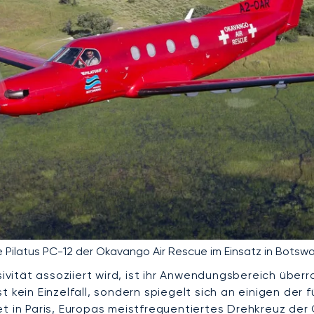
e Pilatus PC-12 der Okavango Air Rescue im Einsatz in Botsw
usivität assoziiert wird, ist ihr Anwendungsbereich üb
ist kein Einzelfall, sondern spiegelt sich an einigen de
et in Paris, Europas meistfrequentiertes Drehkreuz der