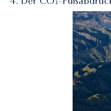
4. Der CO₂-Fußabdruck 