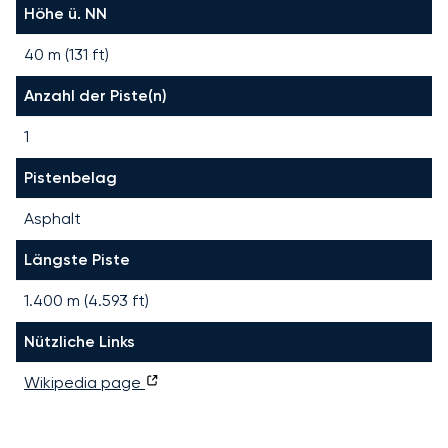
Höhe ü. NN
40 m (131 ft)
Anzahl der Piste(n)
1
Pistenbelag
Asphalt
Längste Piste
1.400
m (
4.593
ft)
Nützliche Links
Wikipedia page