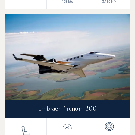
468
kts
3.756
NM
Embraer Phenom 300