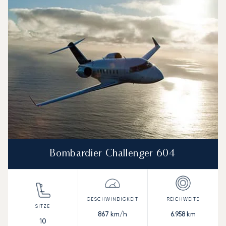
Geschwindigkeit (km/h)
Geschwindigkeit (Knoten)
Reichw
Reichweite (NM)
Bombardier Challenger 604
867
km/h
6.958
km
10