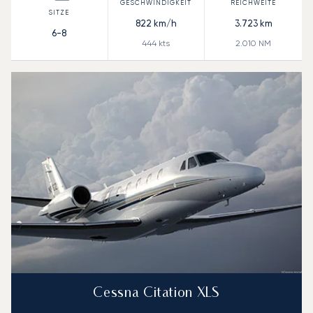
822
km/h
3.723
km
6-8
444
kts
2.010
NM
Cessna Citation XLS