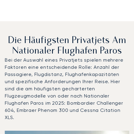
Die Häufigsten Privatjets Am
Nationaler Flughafen Paros
Bei der Auswahl eines Privatjets spielen mehrere
Faktoren eine entscheidende Rolle: Anzahl der
Passagiere, Flugdistanz, Flughafenkapazitäten
und spezifische Anforderungen Ihrer Reise. Hier
sind die am häufigsten gecharterten
Flugzeugmodelle von oder nach Nationaler
Flughafen Paros im 2025: Bombardier Challenger
604, Embraer Phenom 300 und Cessna Citation
XLS.
Nationaler Flughafen Paros : Die 3 meistgeflogenen Flug
Foto des Flugzeugs
Flugzeugmodell
S