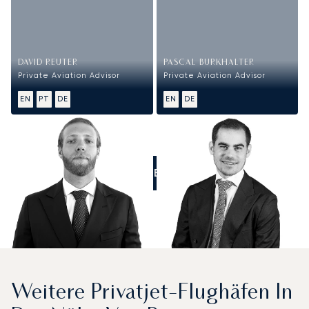
DAVID REUTER
PASCAL BURKHALTER
Private Aviation Advisor
Private Aviation Advisor
EN
PT
DE
EN
DE
RUFEN SIE UNS AN
Weitere Privatjet-Flughäfen In