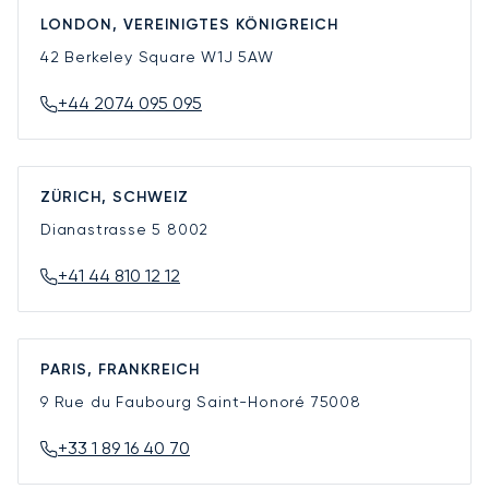
LONDON, VEREINIGTES KÖNIGREICH
42 Berkeley Square
W1J 5AW
+44 2074 095 095
ZÜRICH, SCHWEIZ
Dianastrasse 5
8002
+41 44 810 12 12
PARIS, FRANKREICH
9 Rue du Faubourg Saint-Honoré
75008
+33 1 89 16 40 70