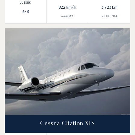
822
km/h
3 723
km
6-8
444
kts
2 010
NM
Cessna Citation XLS