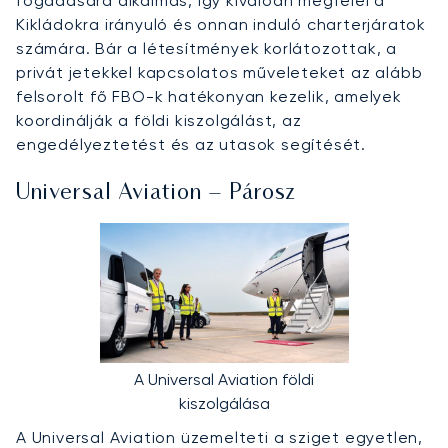
fogadására alkalmas, így kiválóan megfelel a
Kikládokra irányuló és onnan induló charterjáratok
számára. Bár a létesítmények korlátozottak, a
privát jetekkel kapcsolatos műveleteket az alább
felsorolt fő FBO-k hatékonyan kezelik, amelyek
koordinálják a földi kiszolgálást, az
engedélyeztetést és az utasok segítését.
Universal Aviation – Párosz
A Universal Aviation földi
kiszolgálása
A Universal Aviation üzemelteti a sziget egyetlen,