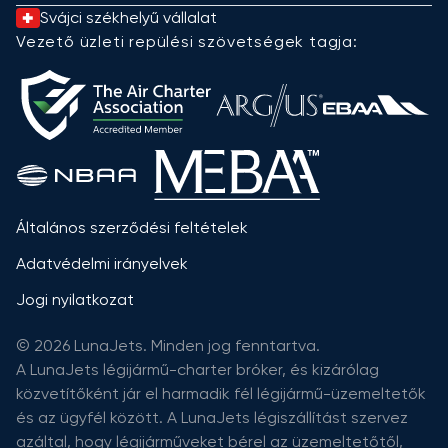
Svájci székhelyű vállalat
Vezető üzleti repülési szövetségek tagja:
Általános szerződési feltételek
Adatvédelmi irányelvek
Jogi nyilatkozat
© 2026 LunaJets. Minden jog fenntartva.
A LunaJets légijármű-charter bróker, és kizárólag
közvetítőként jár el harmadik fél légijármű-üzemeltetők
és az ügyfél között. A LunaJets légiszállítást szervez
azáltal, hogy légijárműveket bérel az üzemeltetőtől,