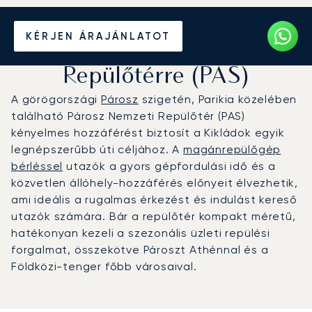
Magánrepülőgép bérlése a
KÉRJEN ÁRAJÁNLATOT
Párosz Nemzeti
Repülőtérre (PAS)
A görögországi
Párosz
szigetén, Parikia közelében
található Párosz Nemzeti Repülőtér (PAS)
kényelmes hozzáférést biztosít a Kikládok egyik
legnépszerűbb úti céljához. A
magánrepülőgép
bérléssel
utazók a gyors gépfordulási idő és a
közvetlen állóhely-hozzáférés előnyeit élvezhetik,
ami ideális a rugalmas érkezést és indulást kereső
utazók számára. Bár a repülőtér kompakt méretű,
hatékonyan kezeli a szezonális üzleti repülési
forgalmat, összekötve Pároszt Athénnal és a
Földközi-tenger főbb városaival.