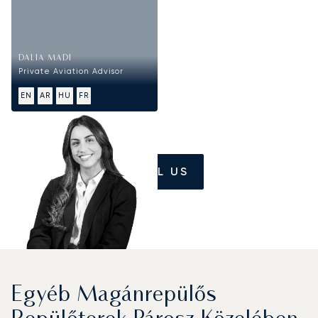
DALIA MADI
Private Aviation Advisor
EN
AR
HU
FR
CALL US
Egyéb Magánrepülős