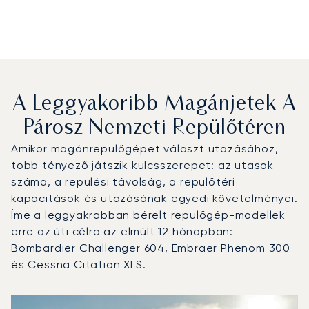
A Leggyakoribb Magánjetek A
Párosz Nemzeti Repülőtéren
Amikor magánrepülőgépet választ utazásához,
több tényező játszik kulcsszerepet: az utasok
száma, a repülési távolság, a repülőtéri
kapacitások és utazásának egyedi követelményei.
Íme a leggyakrabban bérelt repülőgép-modellek
erre az úti célra az elmúlt 12 hónapban:
Bombardier Challenger 604, Embraer Phenom 300
és Cessna Citation XLS.
Párosz Nemzeti Repülőtér : A 3 legtöbbet repült repülőgé
Repülőgép fotója
Repülőgép-típus
Ülőhelyek