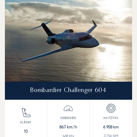
Sebesség (km/h)
Sebesség (csomó)
Hatótávolság (km)
Hatótávolság (NM)
Bombardier Challenger 604
867
km/h
6 958
km
10
468
kts
3 756
NM