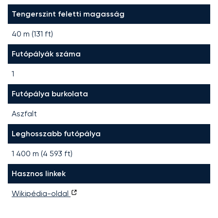
Tengerszint feletti magasság
40 m (131 ft)
Futópályák száma
1
Futópálya burkolata
Aszfalt
Leghosszabb futópálya
1 400
m (
4 593
ft)
Hasznos linkek
Wikipédia-oldal