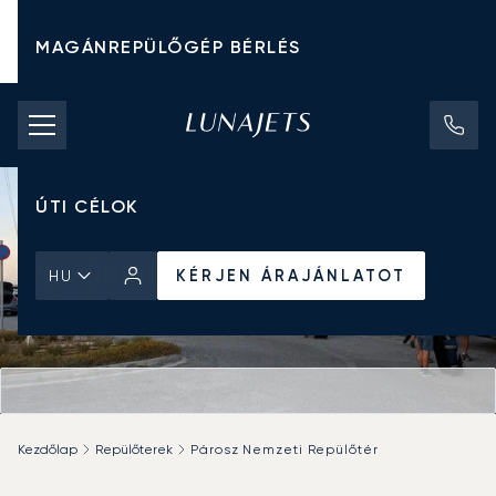
MAGÁNREPÜLŐGÉP BÉRLÉS
CHARTER ÁRAK
MAGÁNREPÜLŐGÉPEK
ÚTI CÉLOK
KÉRJEN ÁRAJÁNLATOT
HU
Kezdőlap
Repülőterek
Párosz Nemzeti Repülőtér