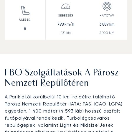
798
km/h
3 889
km
8
431
kts
2 100
NM
FBO Szolgáltatások A Párosz
Nemzeti Repülőtéren
A Parikiától körülbelül 10 km-re délre található
Párosz Nemzeti Repülőtér
(IATA: PAS, ICAO: LGPA)
egyetlen, 1 400 méter (4 593 láb) hosszú aszfalt
futópályával rendelkezik. Turbólégcsavaros
repülőgépek, valamint Light és Midsize Jetek