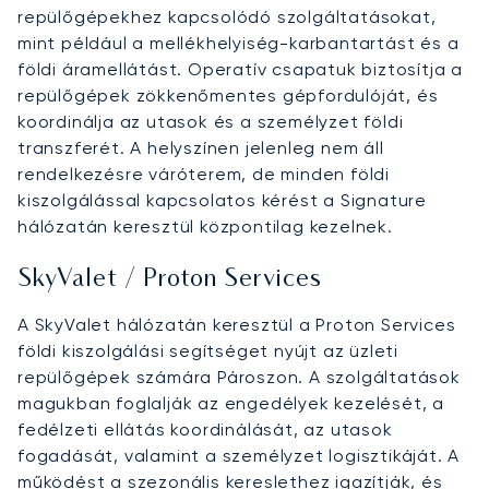
repülőgépekhez kapcsolódó szolgáltatásokat,
mint például a mellékhelyiség-karbantartást és a
földi áramellátást. Operatív csapatuk biztosítja a
repülőgépek zökkenőmentes gépfordulóját, és
koordinálja az utasok és a személyzet földi
transzferét. A helyszínen jelenleg nem áll
rendelkezésre váróterem, de minden földi
kiszolgálással kapcsolatos kérést a Signature
hálózatán keresztül központilag kezelnek.
SkyValet / Proton Services
A SkyValet hálózatán keresztül a Proton Services
földi kiszolgálási segítséget nyújt az üzleti
repülőgépek számára Pároszon. A szolgáltatások
magukban foglalják az engedélyek kezelését, a
fedélzeti ellátás koordinálását, az utasok
fogadását, valamint a személyzet logisztikáját. A
működést a szezonális kereslethez igazítják, és