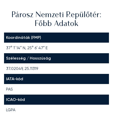
Párosz Nemzeti Repülőtér:
Főbb Adatok
Koordináták (FMP)
37° 1′ 14″ N, 25° 6′ 47″ E
Szélesség / Hosszúság
37.02049, 25.11319
IATA-kód
PAS
ICAO-kód
LGPA