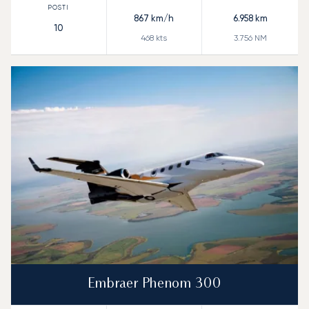
867
km/h
6.958
km
10
468
kts
3.756
NM
Embraer Phenom 300