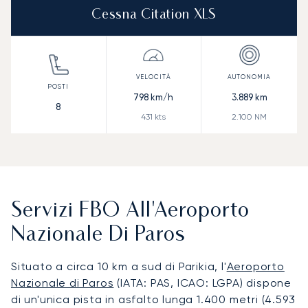
Cessna Citation XLS
798
km/h
3.889
km
8
431
kts
2.100
NM
Servizi FBO All'Aeroporto
Nazionale Di Paros
Situato a circa 10 km a sud di Parikia, l'
Aeroporto
Nazionale di Paros
(IATA: PAS, ICAO: LGPA) dispone
di un'unica pista in asfalto lunga 1.400 metri (4.593