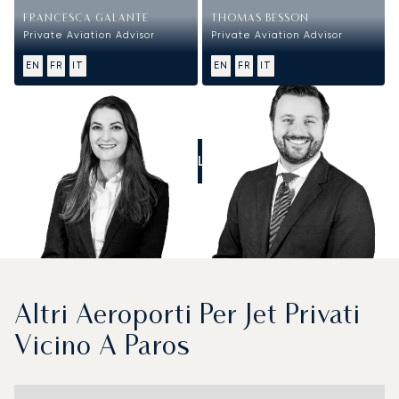
FRANCESCA GALANTE
THOMAS BESSON
Private Aviation Advisor
Private Aviation Advisor
EN
FR
IT
EN
FR
IT
CALL US
Altri Aeroporti Per Jet Privati
Vicino A Paros