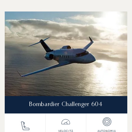
Aeroporto Nazionale di Paros : I 3 modelli di aeromobile più
Foto dell'aeromobile
Modello di aeromobile
Posti
Velocità (km/h)
Velocità (nodi)
Autonomia (
Autonomia (NM)
Bombardier Challenger 604