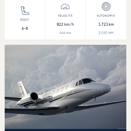
822
km/h
3.723
km
6-8
444
kts
2.010
NM