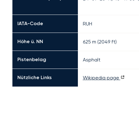
IATA-Code
RUH
Höhe ü. NN
625 m (2049 ft)
Pistenbelag
Asphalt
Nützliche Links
Wikipedia page