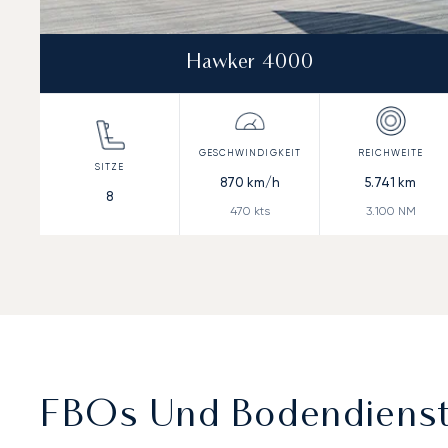
Hawker 4000
870
km/h
5.741
km
8
470
kts
3.100
NM
FBOs Und Bodendienste