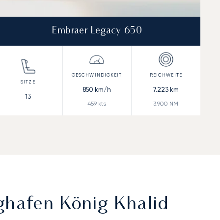
Embraer Legacy 650
850
km/h
7.223
km
13
459
kts
3.900
NM
ghafen König Khalid