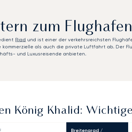
rtern zum Flughafe
bedient
Riad
und ist einer der verkehrsreichsten Flughäf
e kommerzielle als auch die private Luftfahrt ab. Der
chäfts- und Luxusreisende anbieten.
fen König Khalid: Wichtig
Breitengrad /
E