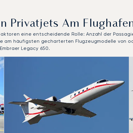
n Privatjets Am Flughafe
 Faktoren eine entscheidende Rolle: Anzahl der Passagi
 die am häufigsten gecharterten Flugzeugmodelle von od
 Embraer Legacy 650.
geflogenen Flugzeugmodelle nach Anzahl der Flugbewegungen 
Sitze
chweite (km)