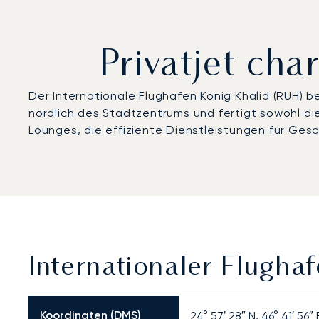
Privatjet cha
Der Internationale Flughafen König Khalid (RUH) 
nördlich des Stadtzentrums und fertigt sowohl di
Lounges, die effiziente Dienstleistungen für Ges
Internationaler Flugha
Koordinaten (DMS)
24° 57′ 28″ N, 46° 41′ 56″ 