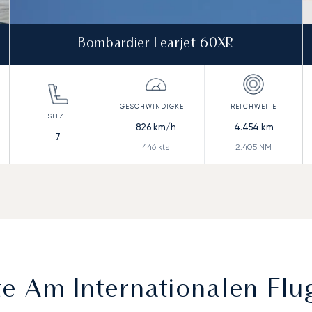
Bombardier Learjet 60XR
826
km/h
4.454
km
7
446
kts
2.405
NM
 Am Internationalen Flu