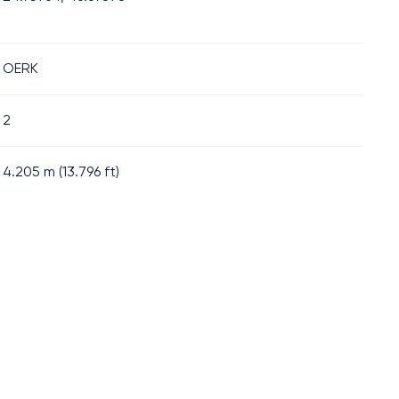
OERK
2
4.205
m (
13.796
ft)