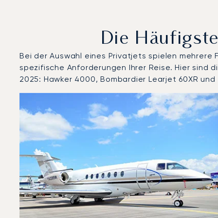
Die Häufigste
Bei der Auswahl eines Privatjets spielen mehrere
spezifische Anforderungen Ihrer Reise. Hier sind
2025: Hawker 4000, Bombardier Learjet 60XR und
Internationaler Flughafen König Khalid : Die 3 meist
Foto des Flugzeugs
Flugzeugmodell
Geschwindigkeit (km/h)
Geschwindigkeit (Knoten)
Rei
Reichweite (NM)