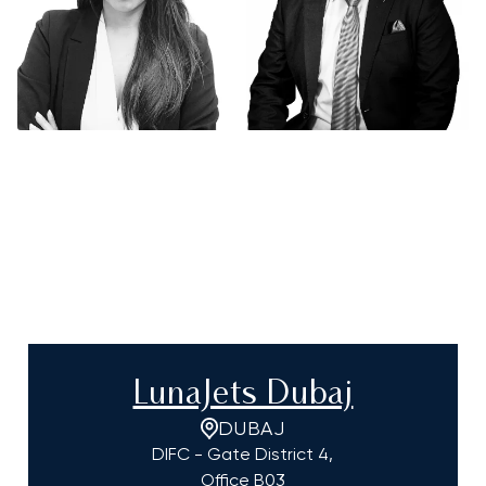
LunaJets Dubaj
DUBAJ
DIFC - Gate District 4,
Office B03