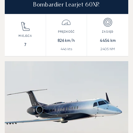
Bombardier Learjet 60XR
826
km/h
4454
km
7
446
kts
2405
NM