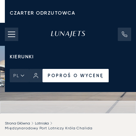
CZARTER ODRZUTOWCA
KOSZTY CZARTERU
PRYWATNE ODRZUTOWCE
KIERUNKI
POPROŚ O WYCENĘ
PL
Strona Główna
Lotniska
Międzynarodowy Port Lotniczy Króla Chalida