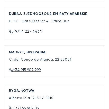
DUBAJ, ZJEDNOCZONE EMIRATY ARABSKIE
DIFC - Gate District 4, Office B03
+971 4 227 4434
MADRYT, HISZPANIA
C. del Conde de Aranda, 22
28001
+34 915 907 299
RYGA, ŁOTWA
Alberta iela 12-5
LV-1010
+371 64 909 115