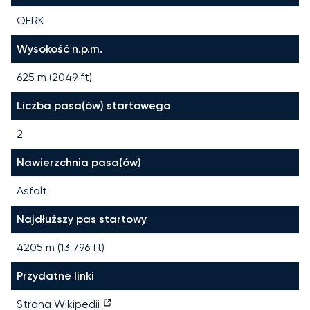
OERK
Wysokość n.p.m.
625 m (2049 ft)
Liczba pasa(ów) startowego
2
Nawierzchnia pasa(ów)
Asfalt
Najdłuższy pas startowy
4205
m (
13 796
ft)
Przydatne linki
Strona Wikipedii