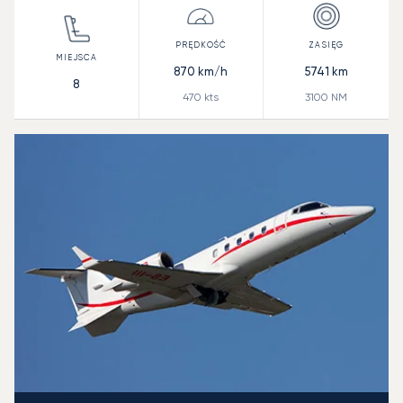
870
km/h
5741
km
8
470
kts
3100
NM