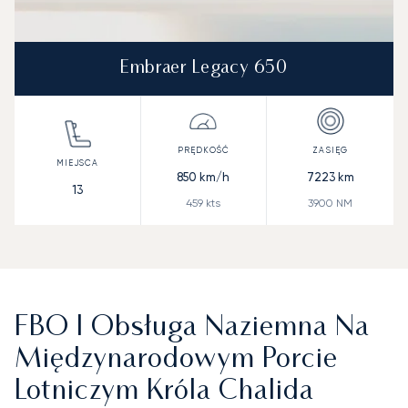
Embraer Legacy 650
850
km/h
7223
km
13
459
kts
3900
NM
FBO I Obsługa Naziemna Na
Międzynarodowym Porcie
Lotniczym Króla Chalida