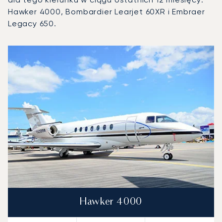
Hawker 4000, Bombardier Learjet 60XR i Embraer
Legacy 650.
Międzynarodowy Port Lotniczy Króla Chalida : 3 najpopula
Zdjęcie samolotu
Model samolotu
Miejsca
Prędkość (km/h)
Prędkość (węzły)
Zasięg (km)
Zasięg (NM)
Hawker 4000