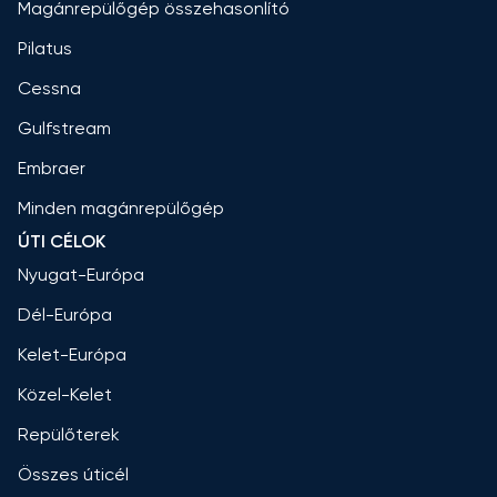
Magánrepülőgép összehasonlító
Pilatus
Cessna
Gulfstream
Embraer
Minden magánrepülőgép
ÚTI CÉLOK
Nyugat-Európa
Dél-Európa
Kelet-Európa
Közel-Kelet
Repülőterek
Összes úticél