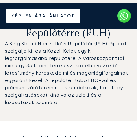
Magánrepülőgép bérlése a
KÉRJEN ÁRAJÁNLATOT
King Khalid Nemzetközi
Repülőtérre (RUH)
A King Khalid Nemzetközi Repülőtér (RUH)
Rijádot
szolgálja ki, és a Közel-Kelet egyik
legforgalmasabb repülőtere. A városközponttól
mintegy 35 kilométerre északra elhelyezkedő
létesítmény kereskedelmi és magánlégiforgalmat
egyaránt kezel. A repülőtér több FBO-val és
prémium váróteremmel is rendelkezik, hatékony
szolgáltatásokat kínálva az üzleti és a
luxusutazók számára.