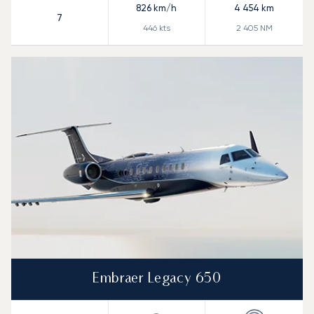
826
km/h
4 454
km
7
446
kts
2 405
NM
Embraer Legacy 650