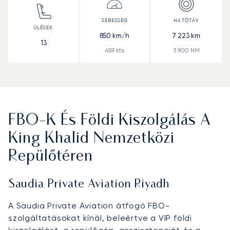
850
km/h
7 223
km
13
459
kts
3 900
NM
FBO-K És Földi Kiszolgálás A
King Khalid Nemzetközi
Repülőtéren
Saudia Private Aviation Riyadh
A Saudia Private Aviation átfogó FBO-
szolgáltatásokat kínál, beleértve a VIP földi