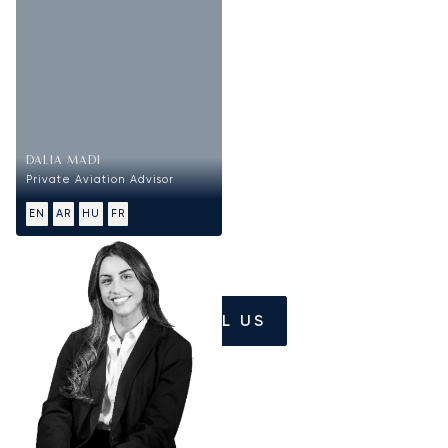
DALIA MADI
Private Aviation Advisor
EN
AR
HU
FR
CALL US