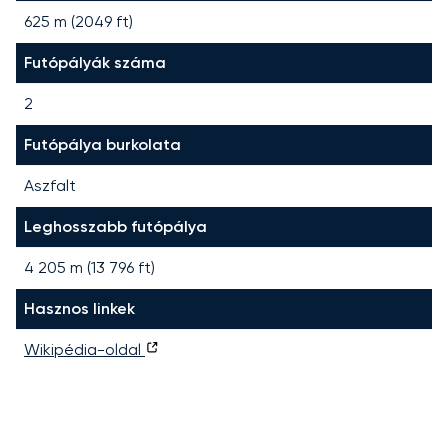
625 m (2049 ft)
Futópályák száma
2
Futópálya burkolata
Aszfalt
Leghosszabb futópálya
4 205
m (
13 796
ft)
Hasznos linkek
Wikipédia-oldal