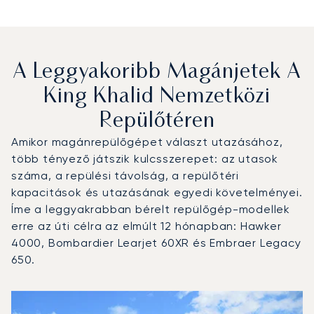
A Leggyakoribb Magánjetek A
King Khalid Nemzetközi
Repülőtéren
Amikor magánrepülőgépet választ utazásához,
több tényező játszik kulcsszerepet: az utasok
száma, a repülési távolság, a repülőtéri
kapacitások és utazásának egyedi követelményei.
Íme a leggyakrabban bérelt repülőgép-modellek
erre az úti célra az elmúlt 12 hónapban: Hawker
4000, Bombardier Learjet 60XR és Embraer Legacy
650.
King Khalid Nemzetközi Repülőtér : A 3 legtöbbet repült 
Repülőgép fotója
Repülőgép-típus
Ülőhelyek