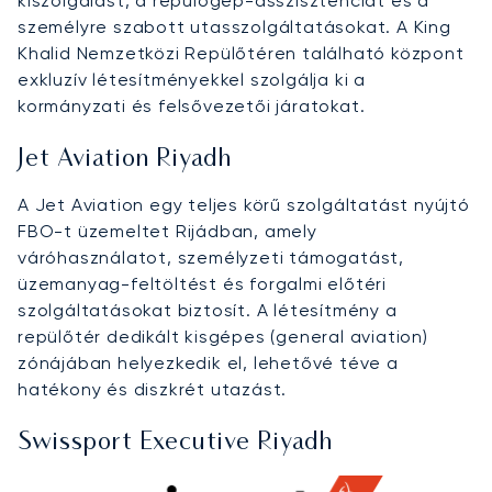
kiszolgálást, a repülőgép-asszisztenciát és a
személyre szabott utasszolgáltatásokat. A King
Khalid Nemzetközi Repülőtéren található központ
exkluzív létesítményekkel szolgálja ki a
kormányzati és felsővezetői járatokat.
Jet Aviation Riyadh
A Jet Aviation egy teljes körű szolgáltatást nyújtó
FBO-t üzemeltet Rijádban, amely
váróhasználatot, személyzeti támogatást,
üzemanyag-feltöltést és forgalmi előtéri
szolgáltatásokat biztosít. A létesítmény a
repülőtér dedikált kisgépes (general aviation)
zónájában helyezkedik el, lehetővé téve a
hatékony és diszkrét utazást.
Swissport Executive Riyadh