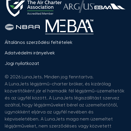
Általános szerződési feltételek
Adatvédelmi irányelvek
Jogi nyilatkozat
© 2026 LunaJets. Minden jog fenntartva.
A LunaJets légijármű-charter bróker, és kizárólag
közvetítőként jár el harmadik fél légijármű-üzemeltetők
és az ügyfél között. A LunaJets légiszállítást szervez
azáltal, hogy légijárműveket bérel az üzemeltetőtől,
ügynökként eljárva az ügyfél nevében és
képviseletében. A LunaJets maga nem üzemeltet
légijárműveket, nem szerződéses vagy közvetett