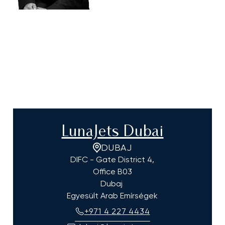
LunaJets Dubai
DUBAJ
DIFC - Gate District 4,
Office B03
Dubaj
Egyesült Arab Emírségek
+971 4 227 4434