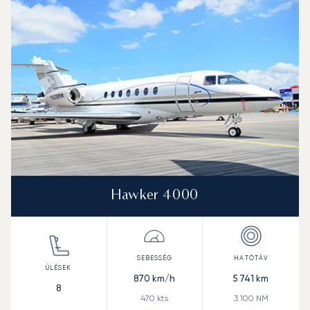
Sebesség (km/h)
Sebesség (csomó)
Hatótávolság (km)
Hatótávolság (NM)
Hawker 4000
870
km/h
5 741
km
8
470
kts
3 100
NM