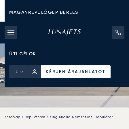
MAGÁNREPÜLŐGÉP BÉRLÉS
CHARTER ÁRAK
MAGÁNREPÜLŐGÉPEK
ÚTI CÉLOK
KÉRJEN ÁRAJÁNLATOT
HU
Kezdőlap
Repülőterek
King Khalid Nemzetközi Repülőtér