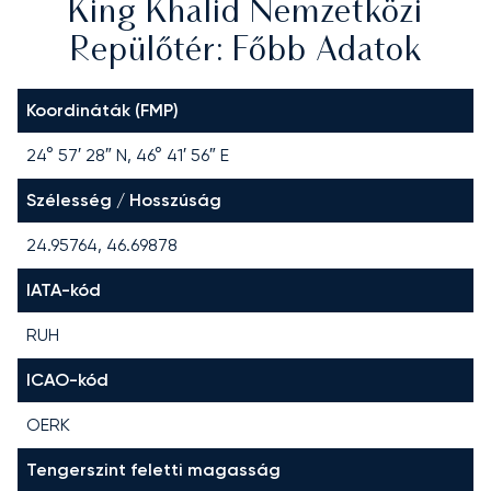
King Khalid Nemzetközi
Repülőtér: Főbb Adatok
Koordináták (FMP)
24° 57′ 28″ N, 46° 41′ 56″ E
Szélesség / Hosszúság
24.95764, 46.69878
IATA-kód
RUH
ICAO-kód
OERK
Tengerszint feletti magasság