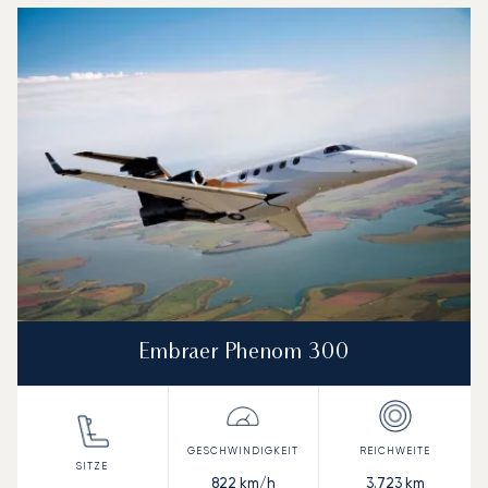
Embraer Phenom 300
822
km/h
3.723
km