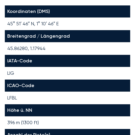
Koordinaten (DMS)
45° 51′ 46″ N, 1° 10′ 46″ E
Breitengrad / Längengrad
45.86280, 1.17944
IATA-Code
LIG
ICAO-Code
LFBL
Höhe ü. NN
396 m (1300 ft)
Anzahl der Piste(n)