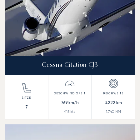
Cessna Citation CJ3
769
km/h
3.222
km
7
415
kts
1.740
NM