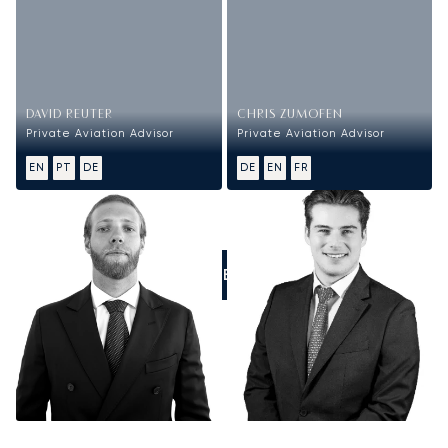
DAVID REUTER
CHRIS ZUMOFEN
Private Aviation Advisor
Private Aviation Advisor
EN
PT
DE
DE
EN
FR
RUFEN SIE UNS AN