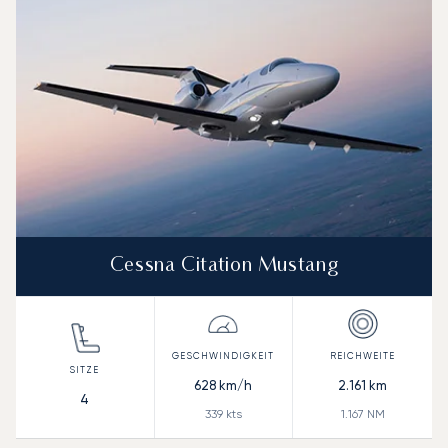
Cessna Citation Mustang
628
km/h
2.161
km
4
339
kts
1.167
NM