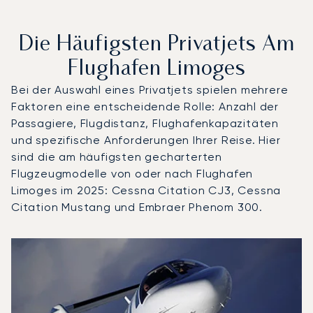
Die Häufigsten Privatjets Am
Flughafen Limoges
Bei der Auswahl eines Privatjets spielen mehrere
Faktoren eine entscheidende Rolle: Anzahl der
Passagiere, Flugdistanz, Flughafenkapazitäten
und spezifische Anforderungen Ihrer Reise. Hier
sind die am häufigsten gecharterten
Flugzeugmodelle von oder nach Flughafen
Limoges im 2025: Cessna Citation CJ3, Cessna
Citation Mustang und Embraer Phenom 300.
Flughafen Limoges : Die 3 meistgeflogenen Flugzeugmode
Foto des Flugzeugs
Flugzeugmodell
S
Geschwindigkeit (km/h)
Geschwindigkeit (Knoten)
Reichw
Reichweite (NM)