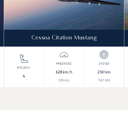
Cessna Citation Mustang
628
km/h
2161
km
4
339
kts
1167
NM