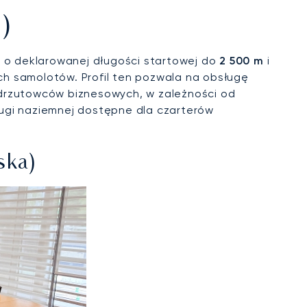
)
1 o deklarowanej długości startowej do
2 500 m
i
ch samolotów. Profil ten pozwala na obsługę
odrzutowców biznesowych, w zależności od
ługi naziemnej dostępne dla czarterów
ska)