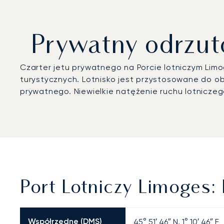
Prywatny odrzuto
Czarter jetu prywatnego na Porcie lotniczym Li
turystycznych. Lotnisko jest przystosowane do 
prywatnego. Niewielkie natężenie ruchu lotniczego
Port Lotniczy Limoges:
Współrzędne (DMS)
45° 51′ 46″ N, 1° 10′ 46″ E