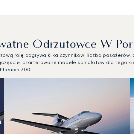
ywatne Odrzutowce W Por
ową rolę odgrywa kilka czynników: liczba pasażerów, d
częściej czarterowane modele samolotów dla tego kie
r Phenom 300.
tków powietrznych według liczby operacji lotniczych w 2025 