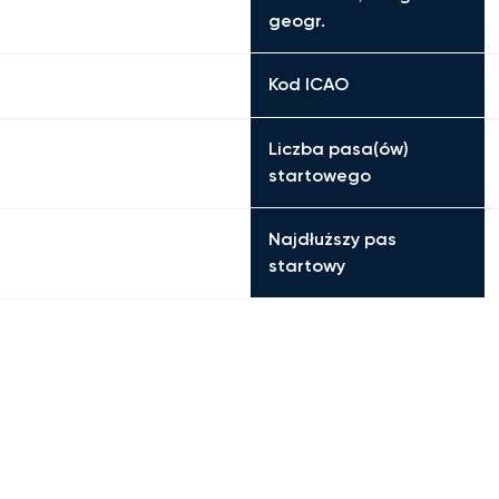
geogr.
Kod ICAO
Liczba pasa(ów)
startowego
Najdłuższy pas
startowy