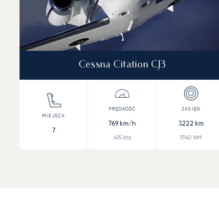
Cessna Citation CJ3
769
km/h
3222
km
7
415
kts
1740
NM