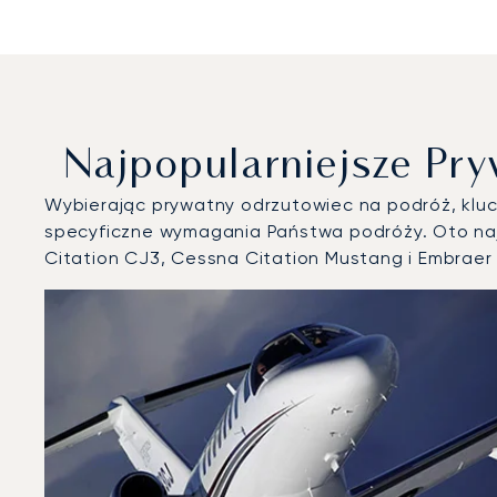
Najpopularniejsze Pr
Wybierając prywatny odrzutowiec na podróż, klucz
specyficzne wymagania Państwa podróży. Oto naj
Citation CJ3, Cessna Citation Mustang i Embrae
Port lotniczy Limoges : 3 najpopularniejsze modele sta
Zdjęcie samolotu
Model samolotu
Miejsca
Prędkość (km/h)
Prędkość (węzły)
Zasięg (km)
Zasięg (NM)