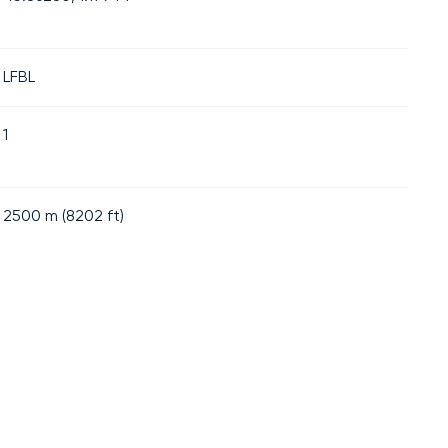
LFBL
1
2500
m (
8202
ft)