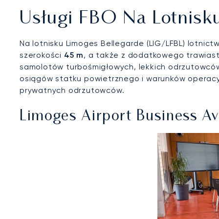
Usługi FBO Na Lotnisk
Na lotnisku Limoges Bellegarde (LIG/LFBL) lotni
szerokości
45 m
, a także z dodatkowego trawias
samolotów turbośmigłowych, lekkich odrzutowców
osiągów statku powietrznego i warunków operacyj
prywatnych odrzutowców.
Limoges Airport Business Avi