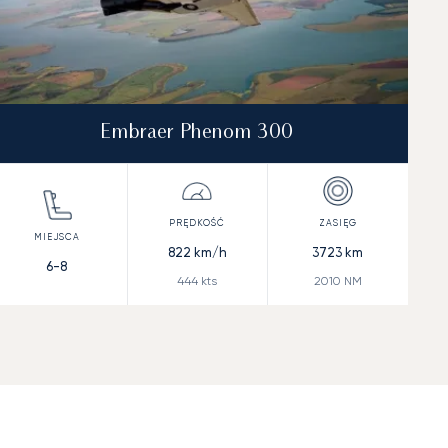
Embraer Phenom 300
822
km/h
3723
km
6-8
444
kts
2010
NM