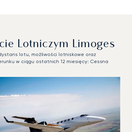
cie Lotniczym Limoges
ystans lotu, możliwości lotniskowe oraz
runku w ciągu ostatnich 12 miesięcy: Cessna
roku