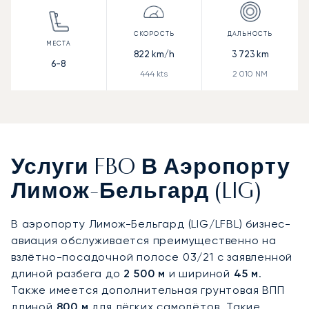
822
km/h
3 723
km
6-8
444
kts
2 010
NM
Услуги FBO В Аэропорту
Лимож-Бельгард (LIG)
В аэропорту Лимож-Бельгард (LIG/LFBL) бизнес-
авиация обслуживается преимущественно на
взлётно-посадочной полосе 03/21 с заявленной
длиной разбега до
2 500 м
и шириной
45 м
.
Также имеется дополнительная грунтовая ВПП
длиной
800 м
для лёгких самолётов. Такие