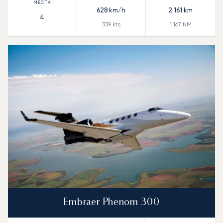
628
km/h
2 161
km
4
339
kts
1 167
NM
Embraer Phenom 300