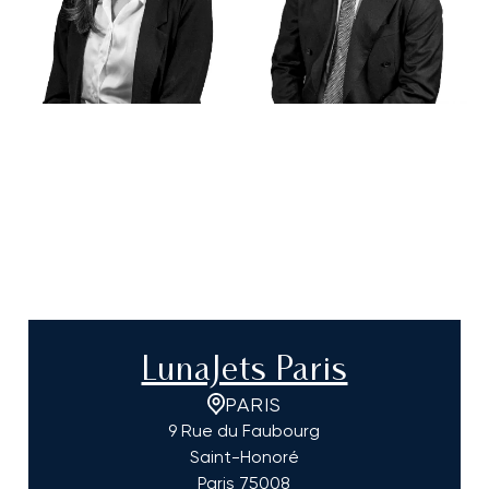
LunaJets Paris
PARIS
9 Rue du Faubourg
Saint-Honoré
Paris
75008