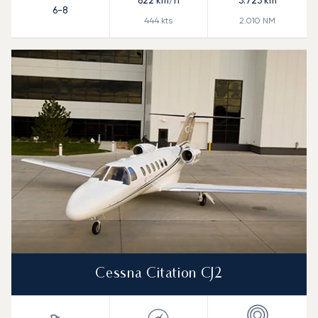
822
km/h
3.723
km
6-8
444
kts
2.010
NM
Cessna Citation CJ2