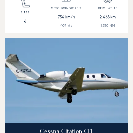
754
km/h
2.463
km
6
407
kts
1.330
NM
Cessna Citation CJ1