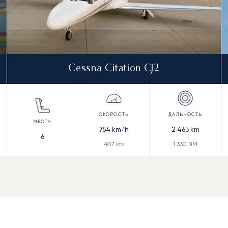
Cessna Citation CJ2
754
km/h
2 463
km
6
407
kts
1 330
NM