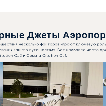
рные Джеты Аэропорт
ешествия несколько факторов играют ключевую роль
ования вашего путешествия. Вот наиболее часто ар
tation CJ2 и Cessna Citation CJ1.
 модели воздушных судов по числу полётных движений в 
Места
Дальность (км)