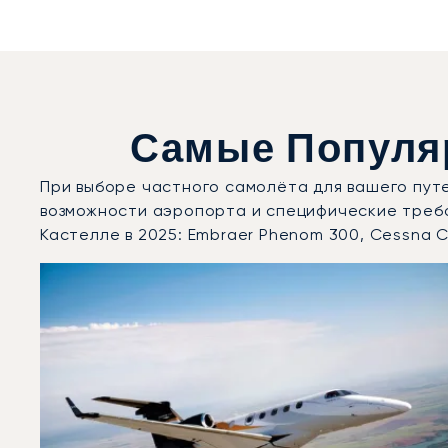
Самые Популя
При выборе частного самолёта для вашего пут
возможности аэропорта и специфические треб
Кастелле в 2025: Embraer Phenom 300, Cessna Ci
Аэропорт Ле-Кастелле : 3 наиболее востребованные
Фото воздушного судна
Модель воздушного судна
Скорость (км/ч)
Скорость (узлы)
Дальность (NM)