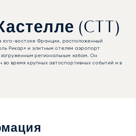
Кастелле (CTT)
а юго-востоке Франции, расположенный
оль Рикар» и элитным отелям аэропорт
 загруженным региональным хабам. Он
 во время крупных автоспортивных событий и в
рмация