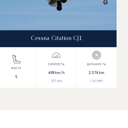
Cessna Citation CJ1
698
km/h
2 076
km
5
377
kts
1 121
NM