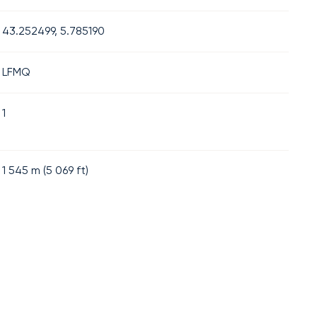
43.252499, 5.785190
LFMQ
1
1 545
m (
5 069
ft)