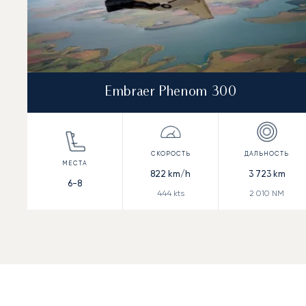
Embraer Phenom 300
822
km/h
3 723
km
6-8
444
kts
2 010
NM