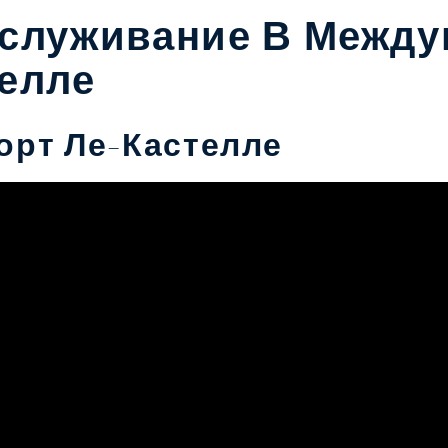
бслуживание В Межд
елле
рт Ле-Кастелле