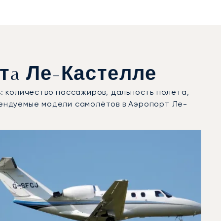
a Ле-Кастелле
: количество пассажиров, дальность полёта,
ендуемые модели самолётов в Аэропорт Ле-
2025 году