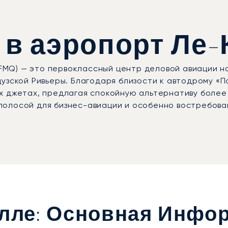
в аэропорт Ле-
MQ) — это первоклассный центр деловой авиации н
узской Ривьеры. Благодаря близости к автодрому «П
х джетах, предлагая спокойную альтернативу более
олосой для бизнес-авиации и особенно востребован
елле: Основная Инфо