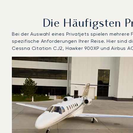
Die Häufigsten P
Bei der Auswahl eines Privatjets spielen mehrere
spezifische Anforderungen Ihrer Reise. Hier sin
Cessna Citation CJ2, Hawker 900XP und Airbus AC
Flughafen Houari Boumediene : Die 3 meistgeflogenen
Foto des Flugzeugs
Flugzeugmodell
Geschwindigkeit (km/h)
Geschwindigkeit (Knoten)
Rei
Reichweite (NM)