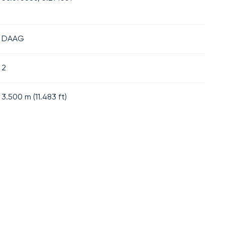
DAAG
2
3.500
m (
11.483
ft)