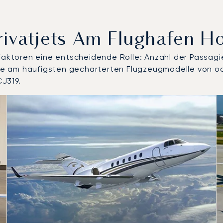
rivatjets Am Flughafen 
 Faktoren eine entscheidende Rolle: Anzahl der Passagi
d die am häufigsten gecharterten Flugzeugmodelle von 
J319.
 Flugzeugmodelle nach Anzahl der Flugbewegungen im Jahr 
Sitze
chweite (km)