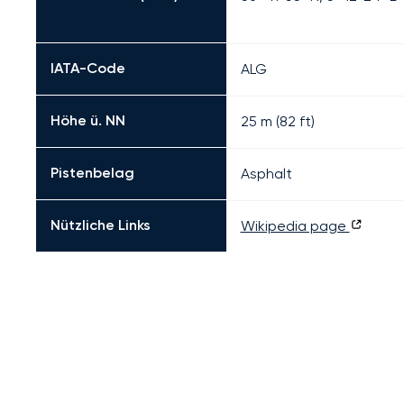
IATA-Code
ALG
Höhe ü. NN
25 m (82 ft)
Pistenbelag
Asphalt
Nützliche Links
Wikipedia page