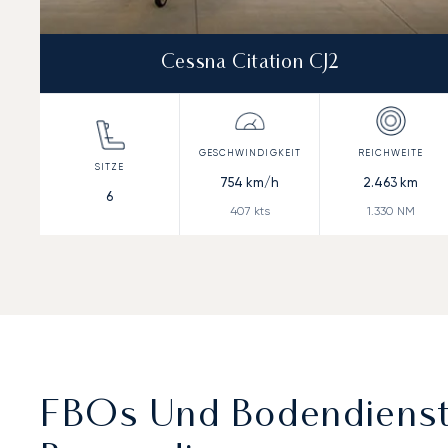
Cessna Citation CJ2
754
km/h
2.463
km
6
407
kts
1.330
NM
FBOs Und Bodendienste