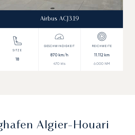
Airbus ACJ319
870
km/h
11.112
km
18
470
kts
6.000
NM
ghafen Algier-Houari