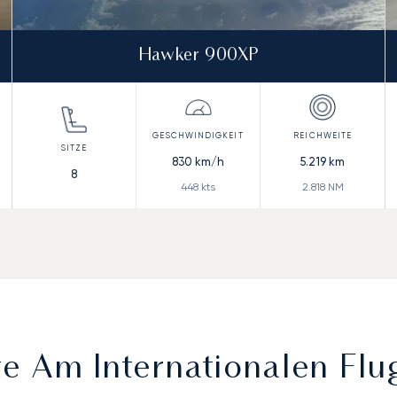
Hawker 900XP
830
km/h
5.219
km
8
448
kts
2.818
NM
 Am Internationalen Flu