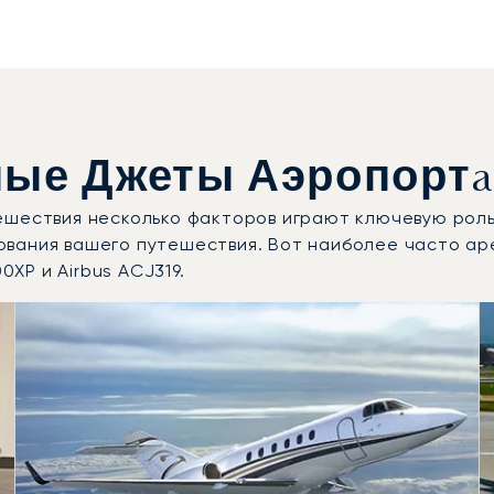
ые Джеты Аэропортa
ешествия несколько факторов играют ключевую роль
ования вашего путешествия. Вот наиболее часто ар
0XP и Airbus ACJ319.
ные модели воздушных судов по числу полётных движений 
Места
Дальность (км)