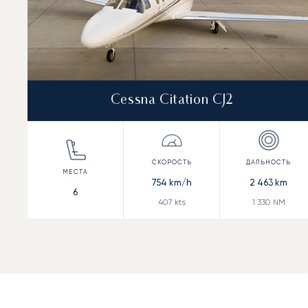
Cessna Citation CJ2
754
km/h
2 463
km
6
407
kts
1 330
NM