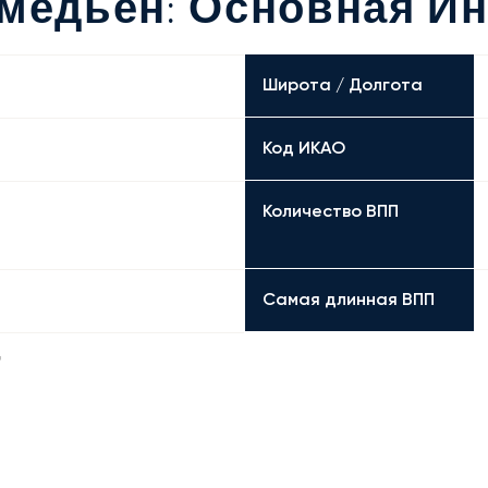
умедьен: Основная И
Широта / Долгота
Код ИКАО
Количество ВПП
Самая длинная ВПП