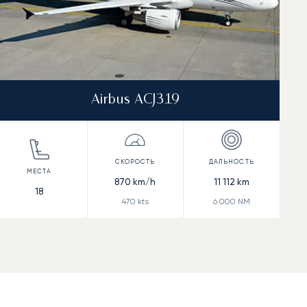
Airbus ACJ319
870
km/h
11 112
km
18
470
kts
6 000
NM