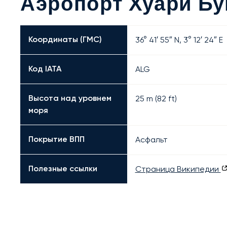
Аэропорт Хуари Б
Координаты (ГМС)
36° 41′ 55″ N, 3° 12′ 24″ E
Код IATA
ALG
Высота над уровнем
25 m (82 ft)
моря
Покрытие ВПП
Асфальт
Полезные ссылки
Страница Википедии