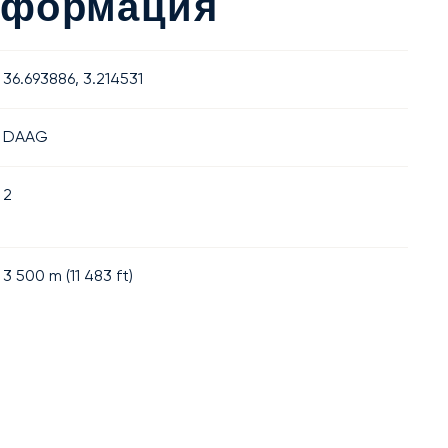
нформация
36.693886, 3.214531
DAAG
2
3 500
m (
11 483
ft)