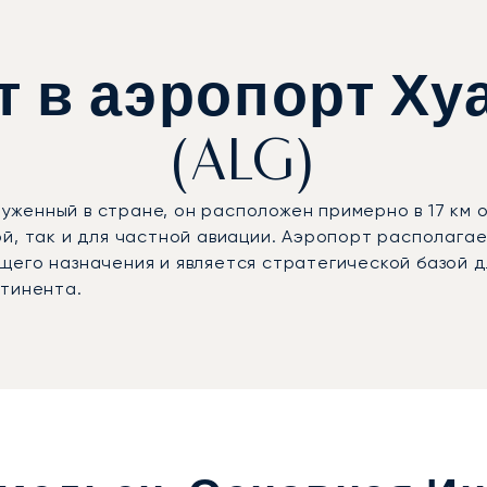
т в аэропорт Ху
(ALG)
женный в стране, он расположен примерно в 17 км 
ой, так и для частной авиации. Аэропорт располаг
щего назначения и является стратегической базой 
нтинента.