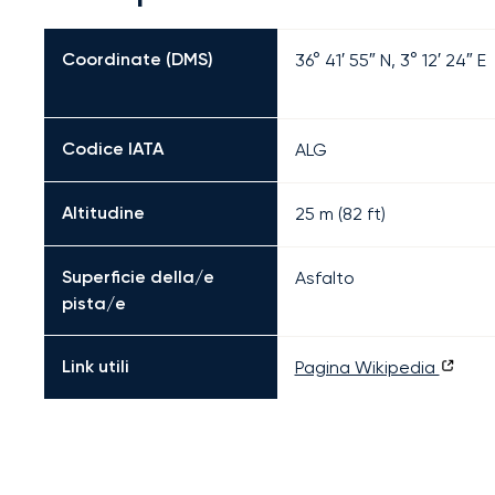
Coordinate (DMS)
36° 41′ 55″ N, 3° 12′ 24″ E
Codice IATA
ALG
Altitudine
25 m (82 ft)
Superficie della/e
Asfalto
pista/e
Link utili
Pagina Wikipedia