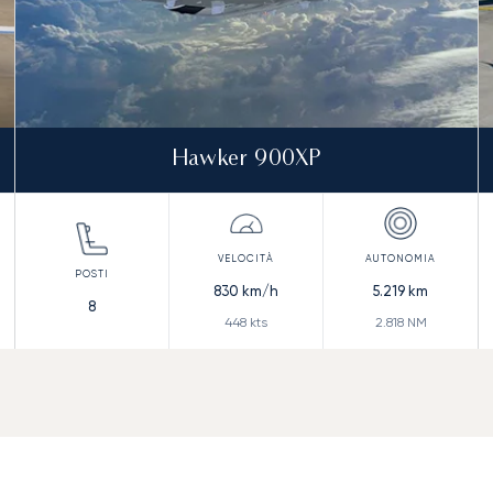
Hawker 900XP
830
km/h
5.219
km
8
448
kts
2.818
NM