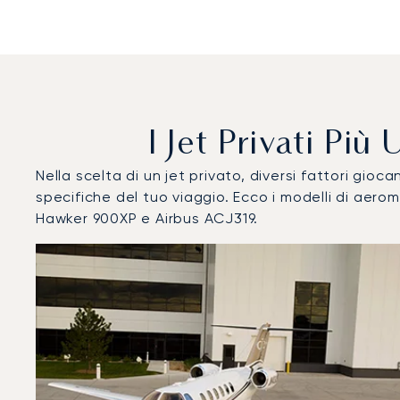
I Jet Privati Pi
Nella scelta di un jet privato, diversi fattori gi
specifiche del tuo viaggio. Ecco i modelli di ae
Hawker 900XP e Airbus ACJ319.
Aeroporto Houari Boumediene : I 3 modelli di aeromobile
Foto dell'aeromobile
Modello di aeromobile
Post
Velocità (km/h)
Velocità (nodi)
Autonomi
Autonomia (NM)