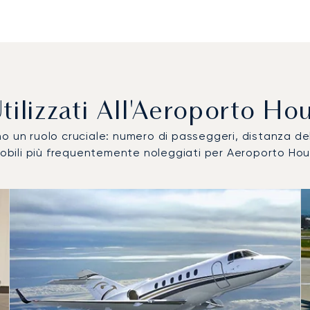
ù Utilizzati All'Aeroporto 
ocano un ruolo cruciale: numero di passeggeri, distanza 
romobili più frequentemente noleggiati per Aeroporto H
 più utilizzati per numero di movimenti volo nel 2025
i
a (km)