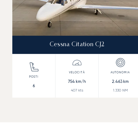
Cessna Citation CJ2
754
km/h
2.463
km
6
407
kts
1.330
NM