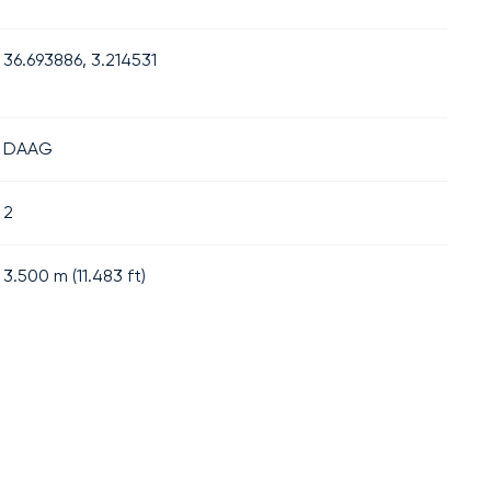
36.693886, 3.214531
DAAG
2
3.500
m (
11.483
ft)