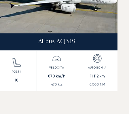
Airbus ACJ319
870
km/h
11.112
km
18
470
kts
6.000
NM