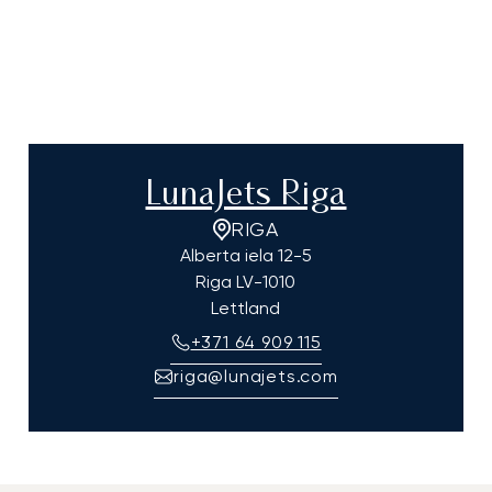
LunaJets Riga
RIGA
Alberta iela 12-5
Riga
LV-1010
Lettland
+371 64 909 115
riga@lunajets.com