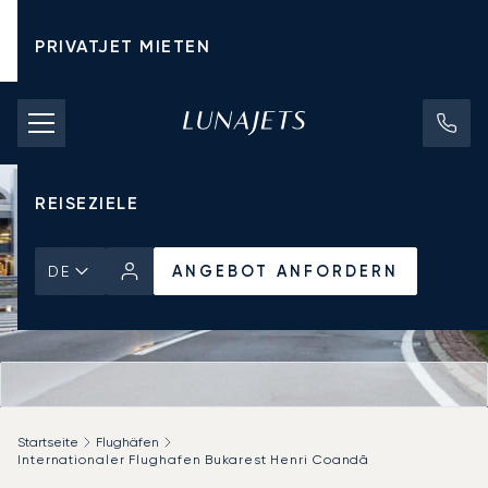
PRIVATJET MIETEN
CHARTERPREISE
PRIVATJETS
REISEZIELE
ANGEBOT ANFORDERN
DE
Startseite
Flughäfen
Internationaler Flughafen Bukarest Henri Coandă