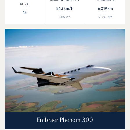
843
km/h
6.019
km
13
455
kts
3.250
NM
Embraer Phenom 300