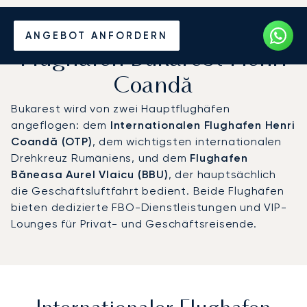
Privatjet chartern zum
ANGEBOT ANFORDERN
Flughafen Bukarest Henri
Coandă
Bukarest wird von zwei Hauptflughäfen
angeflogen: dem
Internationalen Flughafen Henri
Coandă (OTP)
, dem wichtigsten internationalen
Drehkreuz Rumäniens, und dem
Flughafen
Băneasa Aurel Vlaicu (BBU)
, der hauptsächlich
die Geschäftsluftfahrt bedient. Beide Flughäfen
bieten dedizierte FBO-Dienstleistungen und VIP-
Lounges für Privat- und Geschäftsreisende.