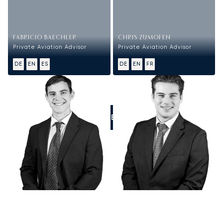
FABRICIO BAECHLER
CHRIS ZUMOFEN
Private Aviation Advisor
Private Aviation Advisor
DE
EN
ES
DE
EN
FR
RUFEN SIE UNS AN