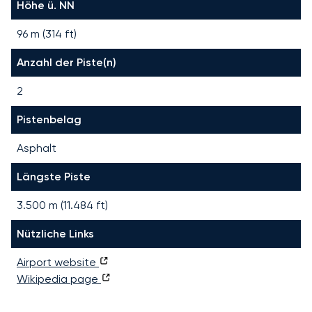
Höhe ü. NN
96 m (314 ft)
Anzahl der Piste(n)
2
Pistenbelag
Asphalt
Längste Piste
3.500
m (
11.484
ft)
Nützliche Links
Airport website
Wikipedia page