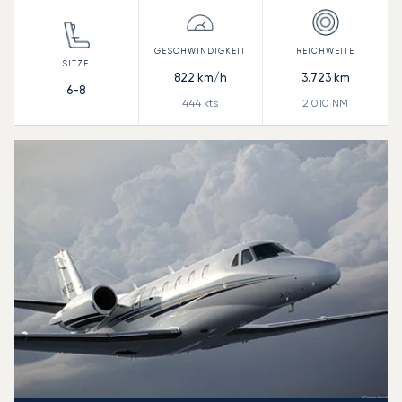
822
km/h
3.723
km
6-8
444
kts
2.010
NM