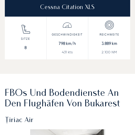
Cessna Citation XLS
798
km/h
3.889
km
8
431
kts
2.100
NM
FBOs Und Bodendienste An
Den Flughäfen Von Bukarest
Țiriac Air