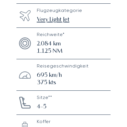
Flugzeugkategorie
Very Light Jet
Reichweite*
2.084
km
1.125
NM
Reisegeschwindigkeit
695
km/h
375
kts
Sitze**
4-5
Koffer