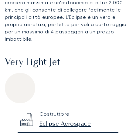
crociera massima e un'autonomia di oltre 2.000
km, che gli consente di collegare facilmente le
principali città europee. L'Eclipse è un vero e
proprio aerotaxi, perfetto per voli a corto raggio
per un massimo di 4 passeggeri a un prezzo
imbattibile.
Very Light Jet
Eclipse 550
Specification
Value
Costruttore
Technical specifications
Eclipse Aerospace