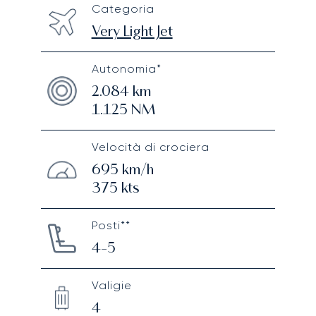
Categoria
Very Light Jet
Autonomia*
2.084
km
1.125
NM
Velocità di crociera
695
km/h
375
kts
Posti**
4-5
Valigie
4