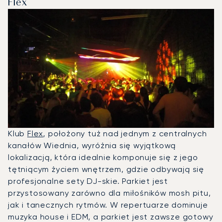
Flex
Klub
Flex
, położony tuż nad jednym z centralnych
kanałów Wiednia, wyróżnia się wyjątkową
lokalizacją, która idealnie komponuje się z jego
tętniącym życiem wnętrzem, gdzie odbywają się
profesjonalne sety DJ-skie. Parkiet jest
przystosowany zarówno dla miłośników mosh pitu,
jak i tanecznych rytmów. W repertuarze dominuje
muzyka house i EDM, a parkiet jest zawsze gotowy