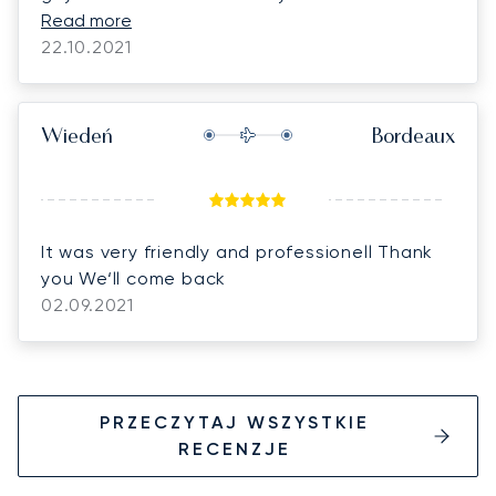
and at a very fair price. Excellent and very
Read more
professional crew.
22.10.2021
Wiedeń
Bordeaux
It was very friendly and professionell Thank
you We‘ll come back
02.09.2021
PRZECZYTAJ WSZYSTKIE
RECENZJE