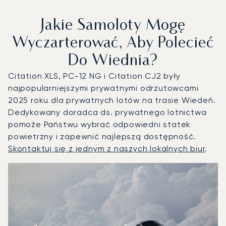
Jakie Samoloty Mogę
Wyczarterować, Aby Polecieć
Do Wiednia?
Citation XLS, PC-12 NG i Citation CJ2 były
najpopularniejszymi prywatnymi odrzutowcami
2025 roku dla prywatnych lotów na trasie Wiedeń.
Dedykowany doradca ds. prywatnego lotnictwa
pomoże Państwu wybrać odpowiedni statek
powietrzny i zapewnić najlepszą dostępność.
Skontaktuj się z jednym z naszych lokalnych biur
.
Wiedeń : 3 najpopularniejsze modele statków powietrznych
Zdjęcie samolotu
Model samolotu
Miejsca
Prędkość (km/h)
Prędkość (węzły)
Zasięg (km)
Zasięg (NM)