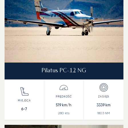
Pilatus PC-12 NG
519
km/h
3339
km
6-7
280
kts
1803
NM