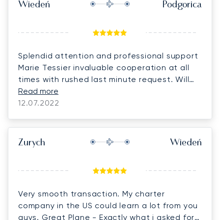
Wiedeń
Podgorica
Splendid attention and professional support
Marie Tessier invaluable cooperation at all
times with rushed last minute request. Will
definitely work with Lunajets next time.
Read more
12.07.2022
Zurych
Wiedeń
Very smooth transaction. My charter
company in the US could learn a lot from you
guys. Great Plane - Exactly what i asked for