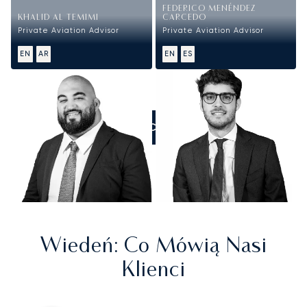
FEDERICO MENÉNDEZ
KHALID AL TEMIMI
CARCEDO
Private Aviation Advisor
Private Aviation Advisor
EN
AR
EN
ES
ZADZWOŃCIE DO NAS
Wiedeń
: Co Mówią Nasi
Klienci