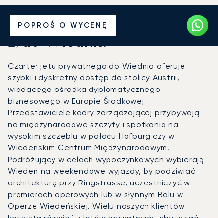
Wynajmij jet prywatny
POPROŚ O WYCENĘ
z/do Wiednia
Czarter jetu prywatnego do Wiednia oferuje
szybki i dyskretny dostęp do stolicy
Austrii
,
wiodącego ośrodka dyplomatycznego i
biznesowego w Europie Środkowej.
Przedstawiciele kadry zarządzającej przybywają
na międzynarodowe szczyty i spotkania na
wysokim szczeblu w pałacu Hofburg czy w
Wiedeńskim Centrum Międzynarodowym.
Podróżujący w celach wypoczynkowych wybierają
Wiedeń na weekendowe wyjazdy, by podziwiać
architekturę przy Ringstrasse, uczestniczyć w
premierach operowych lub w słynnym Balu w
Operze Wiedeńskiej. Wielu naszych klientów
korzysta również z lotów prywatnych, aby wziąć