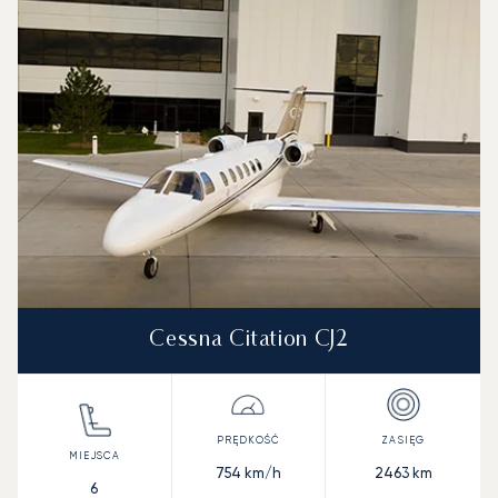
Cessna Citation CJ2
754
km/h
2463
km
6