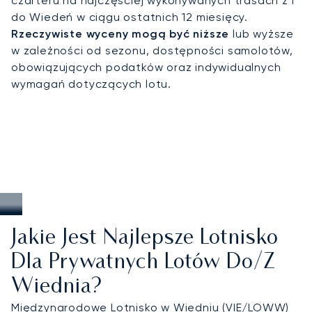
czarteru na najczęściej wykonywanych trasach z i
nasza wiedza specjalistyczna gwarantuje
do Wiedeń w ciągu ostatnich 12 miesięcy.
dyskretne przyloty podczas międzynarodowych
Rzeczywiste wyceny mogą być niższe
lub wyższe
szczytów w Hofburgu lub UNO City, punktualny
w zależności od sezonu, dostępności samolotów,
transport na Bal w Operze Wiedeńskiej i inne
obowiązujących podatków oraz indywidualnych
wydarzenia sezonu balowego, a także
wymagań dotyczących lotu.
spersonalizowane rozwiązania na czas targów
sztuki i weekendowych koncertów w Musikverein
czy Staatsoper.
Jakie Jest Najlepsze Lotnisko
Dla Prywatnych Lotów Do/z
Wiednia?
Międzynarodowe Lotnisko w Wiedniu
(VIE/LOWW)