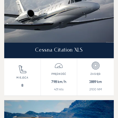
Cessna Citation XLS
798
km/h
3889
km
8
431
kts
2100
NM