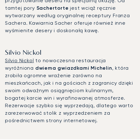
przygotowanie deseru na specjalną okazję. Od
tamtej pory
Sachertorte
jest wciąż ręcznie
wytwarzany według oryginalnej receptury Franza
Sachera. Kawiarnia Sacher oferuje również inne
wyśmienite desery i doskonałą kawę.
Silvio Nickol
Silvio Nickol
to nowoczesna restauracja
wyróżniona
dwiema gwiazdkami Michelin
, która
zrobiła ogromne wrażenie zarówno na
mieszkańcach, jak i na gościach z zagranicy dzięki
swoim odważnym osiągnięciom kulinarnym,
bogatej karcie win i wyrafinowanej atmosferze.
Rezerwacje szybko się wyprzedają, dlatego warto
zarezerwować stolik z wyprzedzeniem za
pośrednictwem strony internetowej.