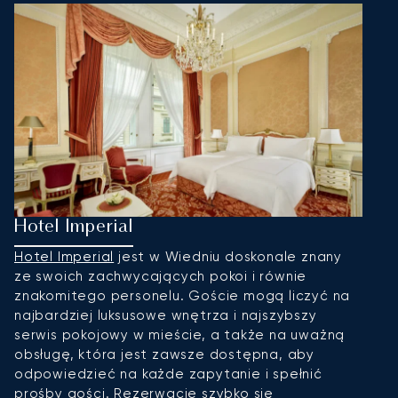
Hotel Imperial
P
Hotel Imperial
jest w Wiedniu doskonale znany
P
ze swoich zachwycających pokoi i równie
od
znakomitego personelu. Goście mogą liczyć na
l
najbardziej luksusowe wnętrza i najszybszy
l
serwis pokojowy w mieście, a także na uważną
k
obsługę, która jest zawsze dostępna, aby
t
odpowiedzieć na każde zapytanie i spełnić
s
prośby gości. Rezerwacje szybko się
b