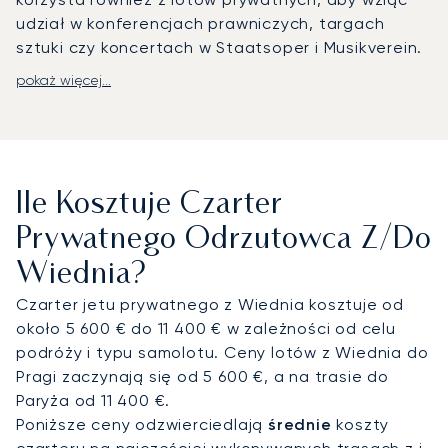
udział w konferencjach prawniczych, targach
sztuki czy koncertach w Staatsoper i Musikverein.
pokaż więcej...
LunaJets organizuje prywatne loty na
Międzynarodowe Lotnisko w Wiedniu (VIE),
oddalone o 18 kilometrów od centrum miasta i
wyposażone w dedykowany terminal VIP, który
zapewnia przyspieszoną obsługę.
Transfer z
Ile Kosztuje Czarter
szoferem do centrum zajmuje zazwyczaj 20–30
minut. Dla podróżnych udających się do
Prywatnego Odrzutowca Z/do
podmiejskich posiadłości lub ośrodków
Wiednia?
wypoczynkowych dostępne są opcjonalne
transfery helikopterem.
Czarter jetu prywatnego z Wiednia kosztuje od
około 5 600 € do 11 400 € w zależności od celu
Dzięki dwudziestoletniemu doświadczeniu
podróży i typu samolotu. Ceny lotów z Wiednia do
LunaJets jest pierwszym europejskim brokerem
Pragi zaczynają się od 5 600 €, a na trasie do
lotnictwa prywatnego, który otrzymał certyfikat
Paryża od 11 400 €.
Argus®, co świadczy o rygorystycznych
Poniższe ceny odzwierciedlają
średnie
koszty
standardach bezpieczeństwa i obsługi. W Wiedniu