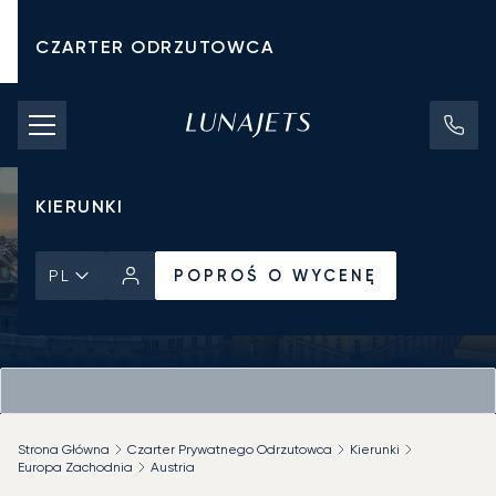
CZARTER ODRZUTOWCA
KOSZTY CZARTERU
PRYWATNE ODRZUTOWCE
KIERUNKI
POPROŚ O WYCENĘ
PL
Strona Główna
Czarter Prywatnego Odrzutowca
Kierunki
Europa Zachodnia
Austria