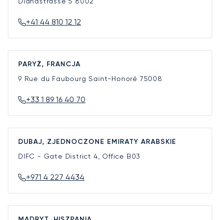
Dianastrasse 5
8002
+41 44 810 12 12
PARYŻ, FRANCJA
9 Rue du Faubourg Saint-Honoré
75008
+33 1 89 16 40 70
DUBAJ, ZJEDNOCZONE EMIRATY ARABSKIE
DIFC - Gate District 4, Office B03
+971 4 227 4434
MADRYT, HISZPANIA