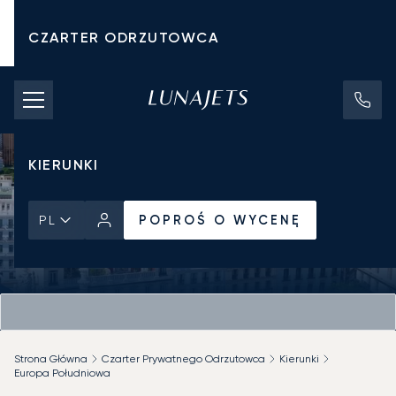
CZARTER ODRZUTOWCA
KOSZTY CZARTERU
PRYWATNE ODRZUTOWCE
KIERUNKI
POPROŚ O WYCENĘ
PL
Strona Główna
Czarter Prywatnego Odrzutowca
Kierunki
Europa Południowa