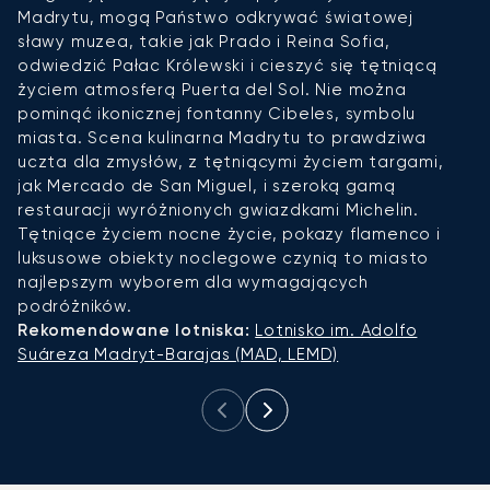
Madrytu, mogą Państwo odkrywać światowej
p
sławy muzea, takie jak Prado i Reina Sofia,
z
odwiedzić Pałac Królewski i cieszyć się tętniącą
o
życiem atmosferą Puerta del Sol. Nie można
s
pominąć ikonicznej fontanny Cibeles, symbolu
p
miasta. Scena kulinarna Madrytu to prawdziwa
h
uczta dla zmysłów, z tętniącymi życiem targami,
s
jak Mercado de San Miguel, i szeroką gamą
e
restauracji wyróżnionych gwiazdkami Michelin.
o
Tętniące życiem nocne życie, pokazy flamenco i
n
luksusowe obiekty noclegowe czynią to miasto
t
najlepszym wyborem dla wymagających
z
podróżników.
R
Rekomendowane lotniska:
Lotnisko im. Adolfo
(P
Suáreza Madryt-Barajas (MAD, LEMD)