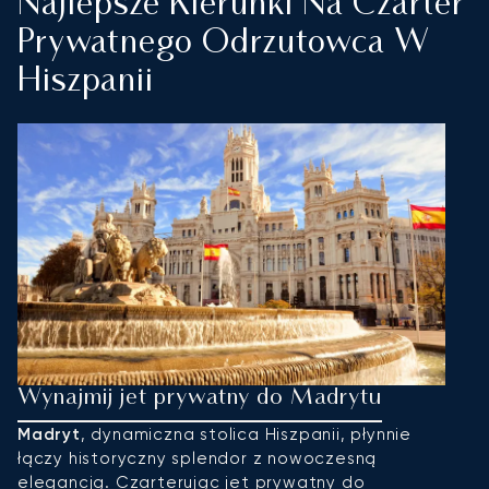
Najlepsze Kierunki Na Czarter
Prywatnego Odrzutowca W
Hiszpanii
Wynajmij jet prywatny do Madrytu
W
M
Madryt
, dynamiczna stolica Hiszpanii, płynnie
łączy historyczny splendor z nowoczesną
P
elegancją. Czarterując jet prywatny do
a