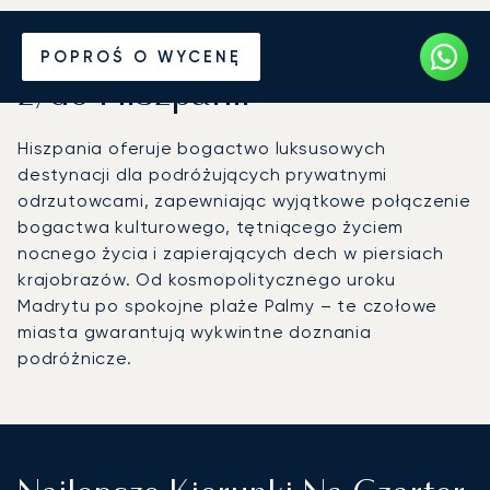
Wynajmij jet prywatny
POPROŚ O WYCENĘ
z/do Hiszpanii
Hiszpania oferuje bogactwo luksusowych
destynacji dla podróżujących prywatnymi
odrzutowcami, zapewniając wyjątkowe połączenie
bogactwa kulturowego, tętniącego życiem
nocnego życia i zapierających dech w piersiach
krajobrazów. Od kosmopolitycznego uroku
Madrytu po spokojne plaże Palmy – te czołowe
miasta gwarantują wykwintne doznania
podróżnicze.