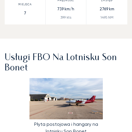
739
km/h
2769
km
7
399
kts
1495
NM
Usługi FBO Na Lotnisku Son
Bonet
Płyta postojowa i hangary na
lotnisku Son Bonet