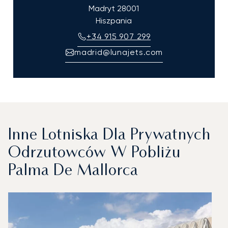
Madryt
28001
Hiszpania
+34 915 907 299
madrid@lunajets.com
Inne Lotniska Dla Prywatnych
Odrzutowców W Pobliżu
Palma De Mallorca