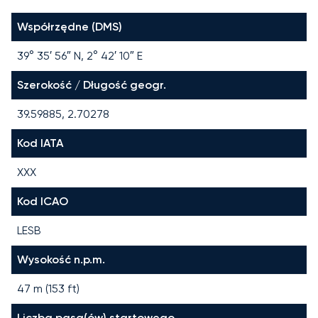
Współrzędne (DMS)
39° 35′ 56″ N, 2° 42′ 10″ E
Szerokość / Długość geogr.
39.59885, 2.70278
Kod IATA
XXX
Kod ICAO
LESB
Wysokość n.p.m.
47 m (153 ft)
Liczba pasa(ów) startowego