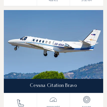
468
kts
3756
NM
Cessna Citation Bravo