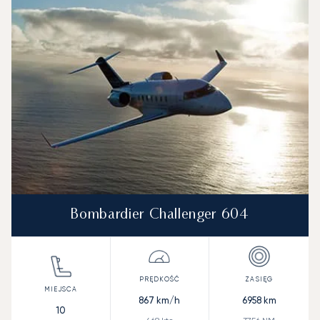
Bombardier Challenger 604
867
km/h
6958
km
10