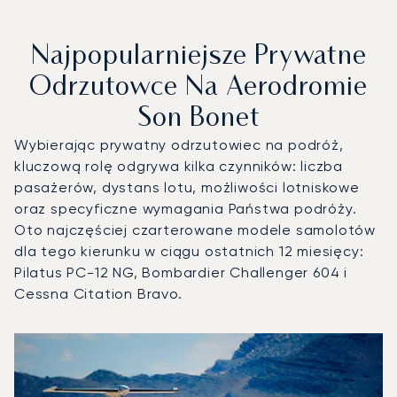
Najpopularniejsze Prywatne
Odrzutowce Na Aerodromie
Son Bonet
Wybierając prywatny odrzutowiec na podróż,
kluczową rolę odgrywa kilka czynników: liczba
pasażerów, dystans lotu, możliwości lotniskowe
oraz specyficzne wymagania Państwa podróży.
Oto najczęściej czarterowane modele samolotów
dla tego kierunku w ciągu ostatnich 12 miesięcy:
Pilatus PC-12 NG, Bombardier Challenger 604 i
Cessna Citation Bravo.
Aerodrom Son Bonet : 3 najpopularniejsze modele statków 
Zdjęcie samolotu
Model samolotu
Miejsca
Prędkość (km/h)
Prędkość (węzły)
Zasięg (km)
Zasięg (NM)