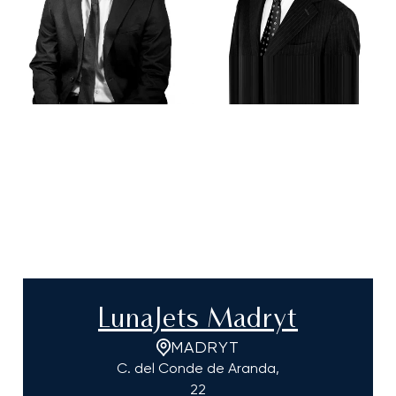
LunaJets Madryt
MADRYT
C. del Conde de Aranda,
22