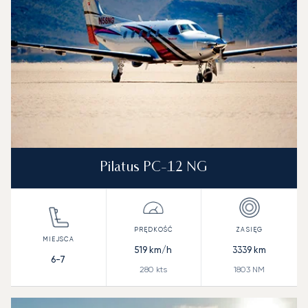
Pilatus PC-12 NG
519
km/h
3339
km
6-7
280
kts
1803
NM