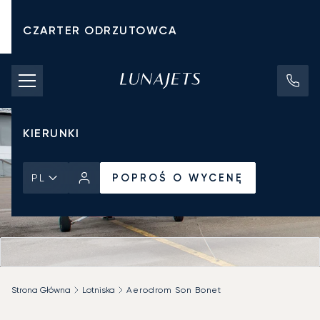
CZARTER ODRZUTOWCA
KOSZTY CZARTERU
PRYWATNE ODRZUTOWCE
KIERUNKI
POPROŚ O WYCENĘ
PL
Strona Główna
Lotniska
Aerodrom Son Bonet