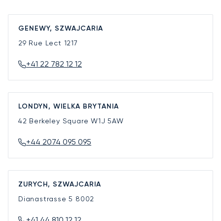
GENEWY, SZWAJCARIA
29 Rue Lect
1217
+41 22 782 12 12
LONDYN, WIELKA BRYTANIA
42 Berkeley Square
W1J 5AW
+44 2074 095 095
ZURYCH, SZWAJCARIA
Dianastrasse 5
8002
+41 44 810 12 12