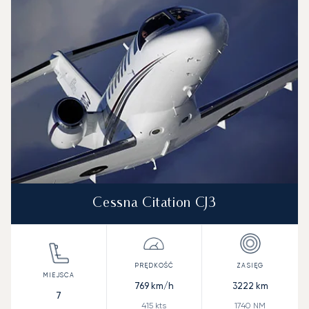
Prędkość (km/h)
Prędkość (węzły)
Zasięg (km)
Zasięg (NM)
Cessna Citation CJ3
769
km/h
3222
km
7
415
kts
1740
NM