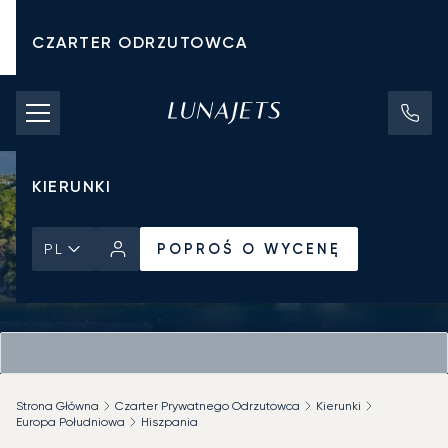
CZARTER ODRZUTOWCA
KOSZTY CZARTERU
PRYWATNE ODRZUTOWCE
KIERUNKI
POPROŚ O WYCENĘ
PL
Strona Główna
Czarter Prywatnego Odrzutowca
Kierunki
Europa Południowa
Hiszpania