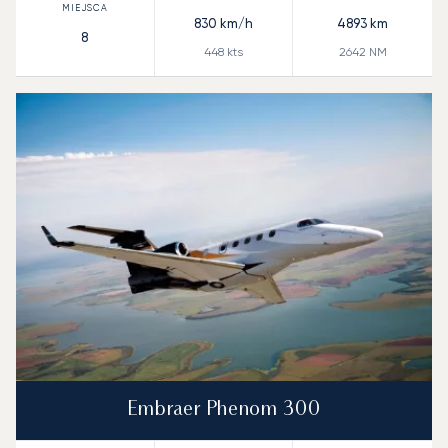
830
km/h
4893
km
8
448
kts
2642
NM
Embraer Phenom 300