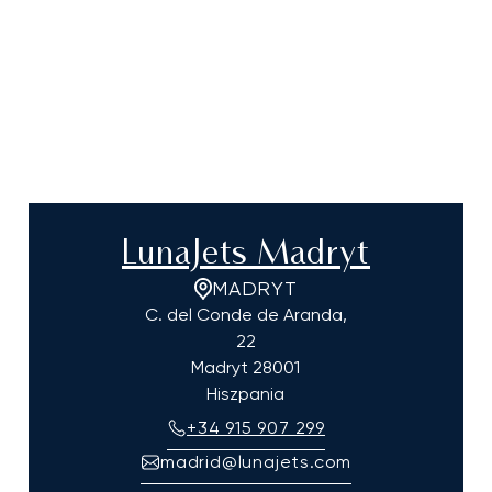
LunaJets Madryt
MADRYT
C. del Conde de Aranda,
22
Madryt
28001
Hiszpania
+34 915 907 299
madrid@lunajets.com