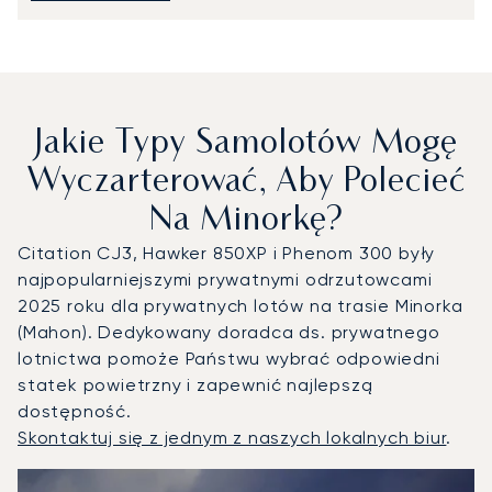
Jakie Typy Samolotów Mogę
Wyczarterować, Aby Polecieć
Na Minorkę?
Citation CJ3, Hawker 850XP i Phenom 300 były
najpopularniejszymi prywatnymi odrzutowcami
2025 roku dla prywatnych lotów na trasie Minorka
(Mahon). Dedykowany doradca ds. prywatnego
lotnictwa pomoże Państwu wybrać odpowiedni
statek powietrzny i zapewnić najlepszą
dostępność.
Skontaktuj się z jednym z naszych lokalnych biur
.
Minorka (Mahon) : 3 najpopularniejsze modele statków powi
Zdjęcie samolotu
Model samolotu
Miejsca