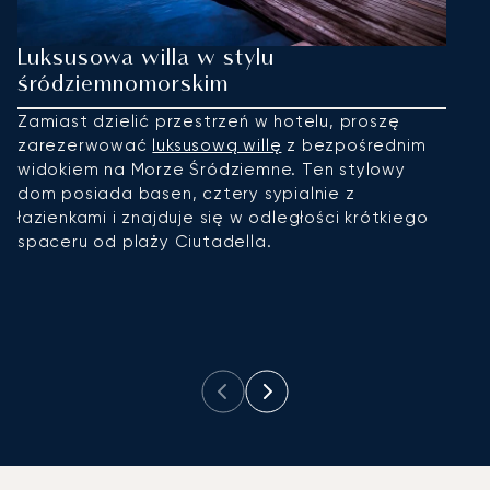
Luksusowa willa w stylu
S
śródziemnomorskim
C
r
Zamiast dzielić przestrzeń w hotelu, proszę
i
zarezerwować
luksusową willę
z bezpośrednim
z
widokiem na Morze Śródziemne. Ten stylowy
k
dom posiada basen, cztery sypialnie z
s
łazienkami i znajduje się w odległości krótkiego
s
spaceru od plaży Ciutadella.
p
p
r
a