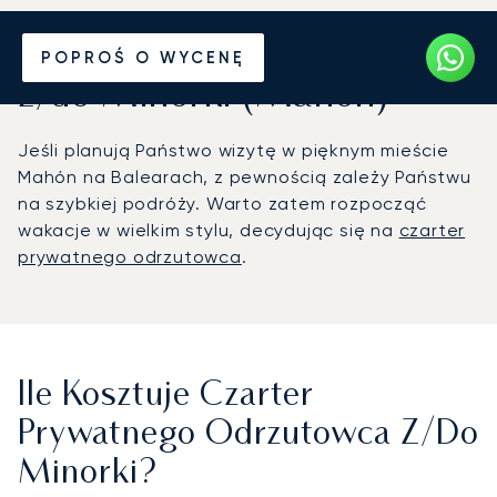
Wynajmij jet prywatny
POPROŚ O WYCENĘ
z/do Minorki (Mahon)
Jeśli planują Państwo wizytę w pięknym mieście
Mahón na Balearach, z pewnością zależy Państwu
na szybkiej podróży. Warto zatem rozpocząć
wakacje w wielkim stylu, decydując się na
czarter
prywatnego odrzutowca
.
Ile Kosztuje Czarter
Prywatnego Odrzutowca Z/do
Minorki?