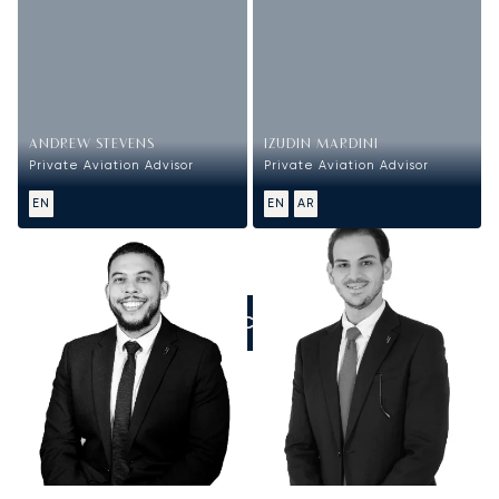
ANDREW STEVENS
IZUDIN MARDINI
Private Aviation Advisor
Private Aviation Advisor
EN
EN
AR
ZADZWOŃCIE DO NAS