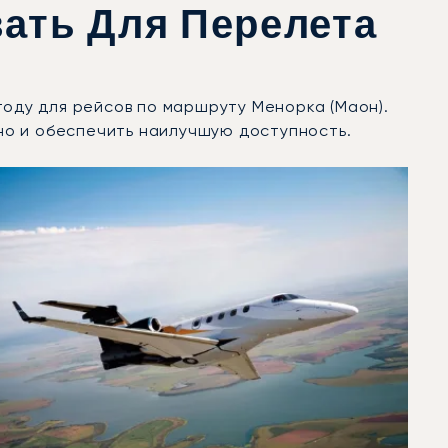
ать Для Перелета
году для рейсов по маршруту Менорка (Маон).
но и обеспечить наилучшую доступность.
ду