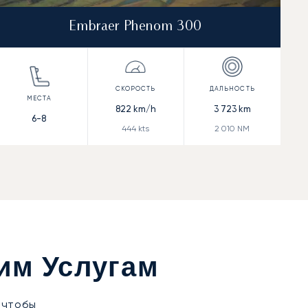
Embraer Phenom 300
822
km/h
3 723
km
6-8
444
kts
2 010
NM
им Услугам
 чтобы