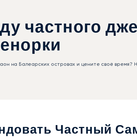
ду частного дже
Менорки
аон на Балеарских островах и цените своё время? 
ндовать Частный Са