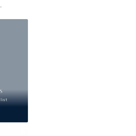
.
IS
list