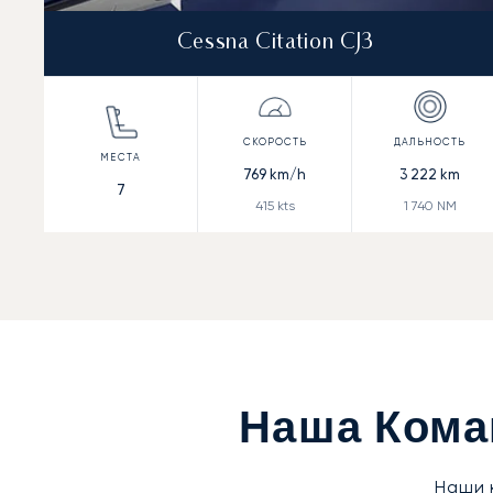
Cessna Citation CJ3
769
km/h
3 222
km
7
415
kts
1 740
NM
Наша Кома
Наши 