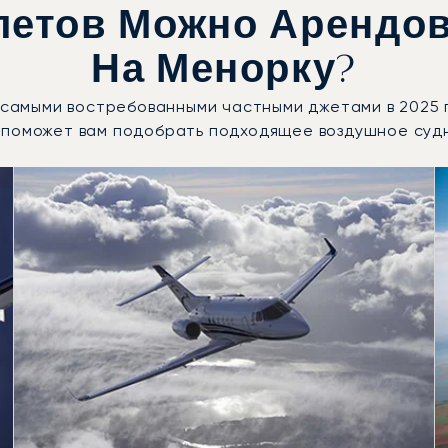
летов Можно Арендов
На Менорку?
и самыми востребованными частными джетами в 2025 
 поможет вам подобрать подходящее воздушное суд
 воздушных судов по числу полётных движений в 2025 го
Места
Дальность (км)