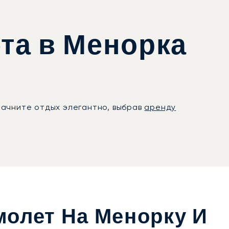
та в Менорка
Начните отдых элегантно, выбрав
аренду
молет На Менорку И