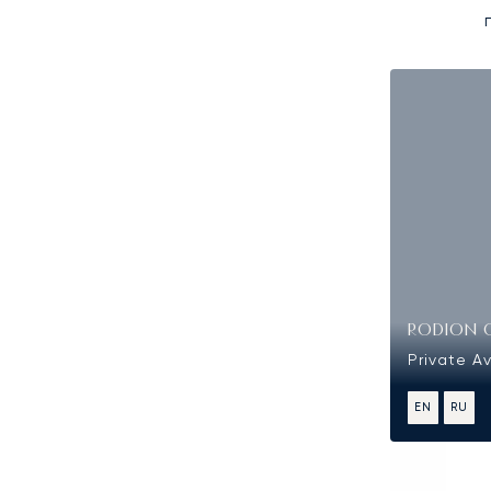
RODION 
Private A
EN
RU