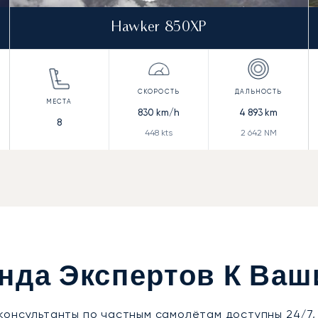
Hawker 850XP
830
km/h
4 893
km
8
448
kts
2 642
NM
нда Экспертов К Ваш
консультанты по частным самолётам доступны 24/7,