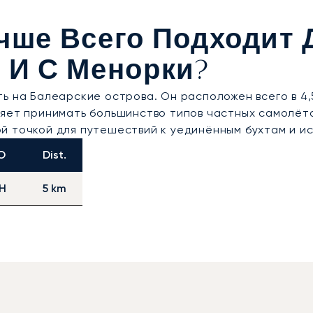
чше Всего Подходит 
 И С Менорки?
ь на Балеарские острова. Он расположен всего в 4,
яет принимать большинство типов частных самолёто
й точкой для путешествий к уединённым бухтам и и
O
Dist.
H
5 km